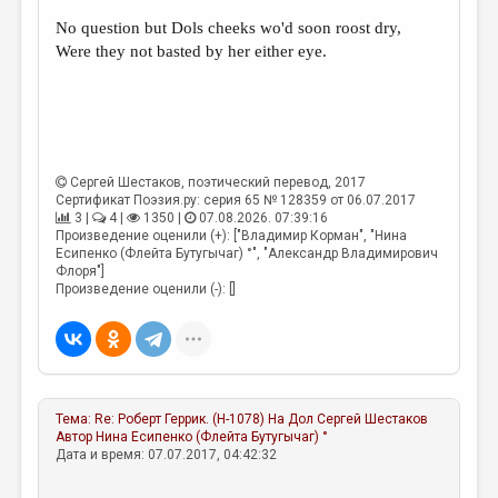
No question but Dols cheeks wo'd soon roost dry,
ДАЙДЖЕСТ
Were they not basted by her either eye.
ПРОИЗВЕДЕНИЯ
ПЕРЕВОДЫ
КОНКУРСЫ
Сергей Шестаков
, поэтический перевод, 2017
ДЕТСКАЯ КОМНАТА
Сертификат Поэзия.ру: серия 65 № 128359 от 06.07.2017
3 |
4 |
1350 |
07.08.2026. 07:39:16
КНИЖНАЯ ПОЛКА
Произведение оценили (+): ["Владимир Корман", "Нина
Есипенко (Флейта Бутугычаг) °", "Александр Владимирович
ОБЗОР ЛИТЕРАТУРЫ
Флоря"]
Произведение оценили (-): []
СТРАНИЦЫ ПАМЯТИ
ОБЪЯВЛЕНИЯ
КОЛОНКА РЕДАКТОРА
Тема:
Re: Роберт Геррик. (H-1078) На Дол
Сергей Шестаков
РЕДКОЛЛЕГИЯ
Автор
Нина Есипенко (Флейта Бутугычаг) °
Дата и время: 07.07.2017, 04:42:32
ОТ РЕДАКЦИИ