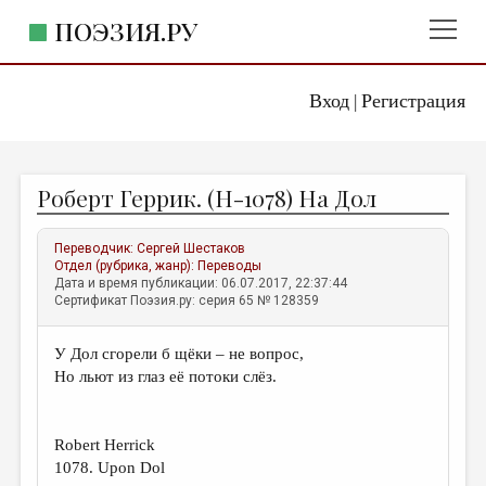
ПОЭЗИЯ.РУ
Вход
Регистрация
ГЛАВНОЕ МЕНЮ
|
ПОЭЗИЯ.РУ
ИЗДАТЕЛЬСТВО
Роберт Геррик. (H-1078) На Дол
ЖАНРЫ
АВТОРЫ
Переводчик:
Сергей Шестаков
Отдел (рубрика, жанр):
Переводы
КОММЕНТАРИИ
Дата и время публикации: 06.07.2017, 22:37:44
Сертификат Поэзия.ру: серия 65 № 128359
ЛИТСАЛОН
У Дол сгорели б щёки – не вопрос,
НОВОСТИ
Но льют из глаз её потоки слёз.
ПРАВИЛА САЙТА
Robert Herrick
ОТДЕЛЫ И РУБРИКИ
1078. Upon Dol
ИЗБРАННОЕ