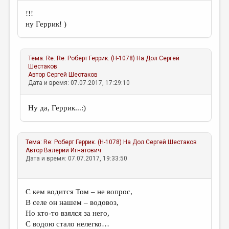
МАЛАЯ ПРОЗА
!!!
ЭССЕИСТИКА
ну Геррик! )
ЛИТЕРАТУРОВЕДЕНИЕ
КУЛЬТУРОВЕДЕНИЕ
Тема:
Re: Re: Роберт Геррик. (H-1078) На Дол
Сергей
Шестаков
ПУБЛИЦИСТИКА
Автор
Сергей Шестаков
Дата и время: 07.07.2017, 17:29:10
РЕЦЕНЗИРОВАНИЕ
Ну да, Геррик...:)
ЦИКЛЫ ПУБЛИКАЦИЙ
ТРЕДИАКОВСКИЙ
Тема:
Re: Роберт Геррик. (H-1078) На Дол
Сергей Шестаков
МЕДИА
Автор
Валерий Игнатович
Дата и время: 07.07.2017, 19:33:50
ВКОНТАКТЕ
С кем водится Том – не вопрос,
В селе он нашем – водовоз,
Но кто-то взялся за него,
С водою стало нелегко…