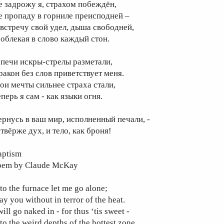
е задрожу я, страхом побеждён,
е пропаду в горниле преисподней –
 встречу свой удел, дыша свободней,
 облекая в слово каждый стон.
 печи искры-стрелы разметали,
ракон без слов приветствует меня.
ои мечты сильнее страха стали,
перь я сам - как языки огня.
ернусь в ваш мир, исполненный печали, -
твёрже дух, и тело, как броня!
aptism
oem by Claude McKay
to the furnace let me go alone;
ay you without in terror of the heat.
will go naked in - for thus ‘tis sweet -
to the weird depths of the hottest zone.