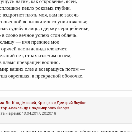
пущусь нагим, как откровенье, ясен,
 сплошное пекло роковых глубин.
е вздрогнет плоть моя, вам не засечь
гновенной вспышки моего уничтоженья;
знав судьбу в лицо, сдержу сердцебиенье,
о в слово вечное успею стон облечь.
 слышу — имя прежнее мое
 горячей пасти аспида клокочет.
еланий нет, страх излечим огнем,
 в пламя превращен воочию.
 мир ваших слез я возвращусь потом —
уша окрепшая, в прекрасной оболочке.
ма:
Re: Клод Маккей, Крещение
Дмитрий Якубов
втор
Александр Владимирович Флоря
та и время: 13.04.2017, 20:20:18
о-моему, в целом хорошо, но отмечу обороты, которые выгля