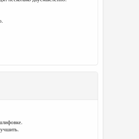
ю.
шлифовке.
лучшить.