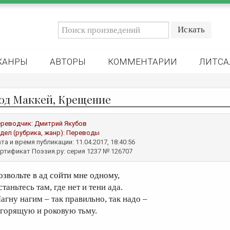
ЖАНРЫ
АВТОРЫ
КОММЕНТАРИИ
ЛИТСА
од Маккей, Крещение
реводчик:
Дмитрий Якубов
дел (рубрика, жанр):
Переводы
та и время публикации: 11.04.2017, 18:40:56
ртификат Поэзия.ру: серия 1237 № 126707
озвольте в ад сойти мне одному,
таньтесь там, где нет и тени ада.
агну нагим – так правильно, так надо –
 горящую и роковую тьму.