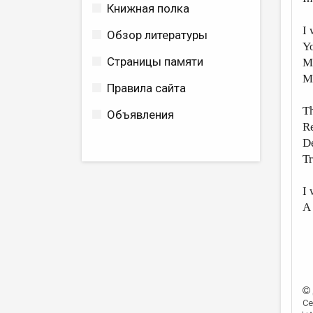
Книжная полка
I 
Обзор литературы
Yo
Страницы памяти
My
M
Правила сайта
Th
Объявления
R
De
Tr
I 
A 
Се