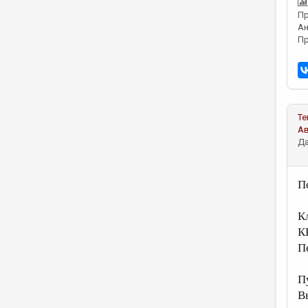
Пр
Ан
Пр
Те
А
Да
П
К
К
П
П
В