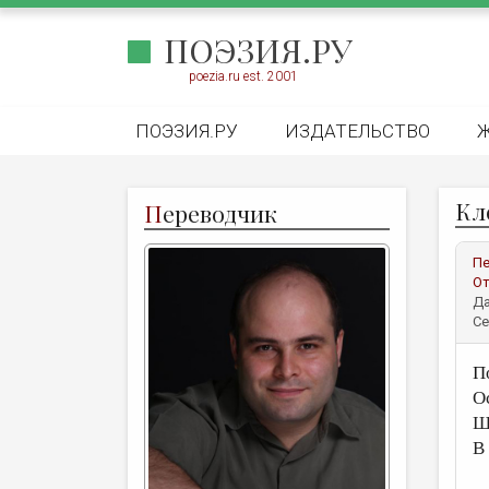
ПОЭЗИЯ.РУ
poezia.ru est. 2001
ПОЭЗИЯ.РУ
ИЗДАТЕЛЬСТВО
Кл
П
ереводчик
Пе
От
Да
Се
П
Ос
Ш
В