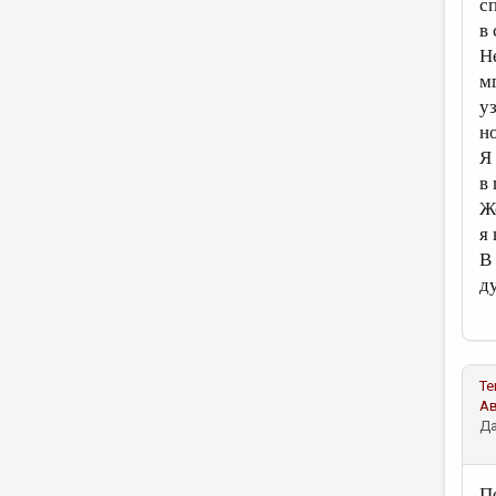
с
в
Н
м
у
н
Я
в
Ж
я
В
д
Те
А
Да
П