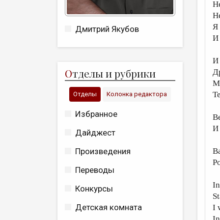
Н
Н
Я
Дмитрий Якубов
И
И
О
тделы и рубрики
Д
М
Те
Отделы
Колонка редактора
Избранное
В
И 
Дайджест
Произведения
B
P
Переводы
In
Конкурсы
St
Детская комната
I 
In