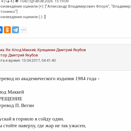
4 |
4 |
1543 |
08.08.2026. 15:19:09
оизведение оценили (+): ["Александр Владимирович Флоря", "Владимир 
тоненко"]
оизведение оценили (-): []
ма:
Re: Клод Маккей, Крещение
Дмитрий Якубов
втор
Дмитрий Якубов
та и время: 13.04.2017, 04:41:40
еревод из академического издания 1984 года -
лод Маккей
РЕЩЕНИЕ
еревод П. Вегин
ускай в горнило я сойду один.
ы стойте наверху, где жар не так ужасен,