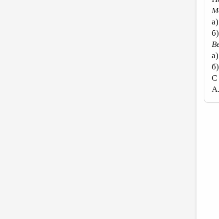
М
а
б
В
а
б
С
А