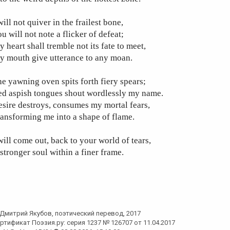
will not quiver in the frailest bone,
u will not note a flicker of defeat;
 heart shall tremble not its fate to meet,
y mouth give utterance to any moan.
e yawning oven spits forth fiery spears;
ed aspish tongues shout wordlessly my name.
sire destroys, consumes my mortal fears,
ansforming me into a shape of flame.
will come out, back to your world of tears,
stronger soul within a finer frame.
Дмитрий Якубов
, поэтический перевод, 2017
ртификат Поэзия.ру: серия 1237 № 126707 от 11.04.2017