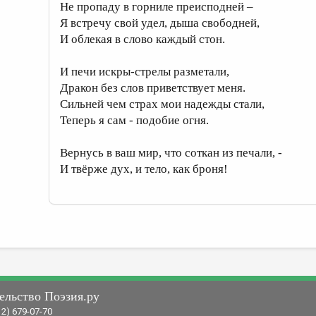
Не пропаду в горниле преисподней –
Я встречу свой удел, дыша свободней,
И облекая в слово каждый стон.
И печи искры-стрелы разметали,
Дракон без слов приветствует меня.
Сильней чем страх мои надежды стали,
Теперь я сам - подобие огня.
Вернусь в ваш мир, что соткан из печали, -
И твёрже дух, и тело, как броня!
ельство Поэзия.ру
12) 679-07-70