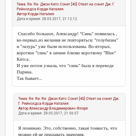
Тема:
Re: Re: Джон Китс Сонет [45] Ответ на сонет Дж. Г.
Рейнолдса
Корди Наталия
Автор
Корди Наталия
Дата и время: 28.03.2017, 21:12:12
Спасибо большое, Александр! "Синь" появилась ,
во-первых,из желания не повторяться: "голубизна"
и "лазурь" уже были использованы. Во-вторых,
короткое "синь" в зачине близко короткому "Blue"
Китса.
И уже потом узнала, что "синь" была в переводе
Парина.
Так бывает...
Тема:
Re: Re: Re: Джон Китс Сонет [45] Ответ на сонет Дж.
Г. Рейнолдса
Корди Наталия
Автор
Александр Владимирович Флоря
Дата и время: 28.03.2017, 21:56:57
Я понимаю. Это, собственно, такая тонкость, что
можно ей не придавать значения.