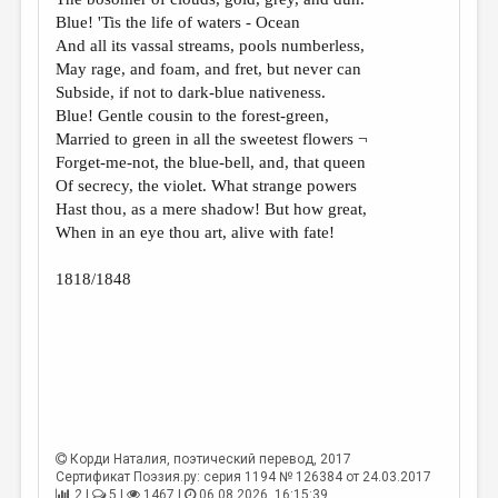
МАЛАЯ ПРОЗА
Blue! 'Tis the life of waters - Ocean
ЭССЕИСТИКА
And all its vassal streams, pools numberless,
May rage, and foam, and fret, but never can
ЛИТЕРАТУРОВЕДЕНИЕ
Subside, if not to dark-blue nativeness.
Blue! Gentle cousin to the forest-green,
КУЛЬТУРОВЕДЕНИЕ
Married to green in all the sweetest flowers ¬
ПУБЛИЦИСТИКА
Forget-me-not, the blue-bell, and, that queen
Of secrecy, the violet. What strange powers
РЕЦЕНЗИРОВАНИЕ
Hast thou, as a mere shadow! But how great,
When in an eye thou art, alive with fate!
ЦИКЛЫ ПУБЛИКАЦИЙ
ТРЕДИАКОВСКИЙ
1818/1848
МЕДИА
ВКОНТАКТЕ
Корди Наталия
, поэтический перевод, 2017
Сертификат Поэзия.ру: серия 1194 № 126384 от 24.03.2017
2 |
5 |
1467 |
06.08.2026. 16:15:39