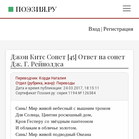
ПОЭЗИЯ.РУ
Вход
Регистрация
ГЛАВНОЕ МЕНЮ
|
ПОЭЗИЯ.РУ
ИЗДАТЕЛЬСТВО
Джон Китс Сонет [45] Ответ на сонет
ЖАНРЫ
Дж. Г. Рейнолдса
АВТОРЫ
Переводчик:
Корди Наталия
КОММЕНТАРИИ
Отдел (рубрика, жанр):
Переводы
Дата и время публикации: 24.03.2017, 18:15:11
ЛИТСАЛОН
Сертификат Поэзия.ру: серия 1194 № 126384
НОВОСТИ
Синь! Мир живой небесный с вышним троном
ПРАВИЛА САЙТА
Для Солнца, Цинтии роскошный дом,
Кров Гесперу со звёздным пантеоном
ОТДЕЛЫ И РУБРИКИ
И облакам в обличье золотом.
Синь! Мир живой подводный Океана
ИЗБРАННОЕ