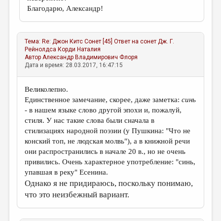
Благодарю, Александр!
Тема:
Re: Джон Китс Сонет [45] Ответ на сонет Дж. Г.
Рейнолдса
Корди Наталия
Автор
Александр Владимирович Флоря
Дата и время: 28.03.2017, 16:47:15
Великолепно.
Единственное замечание, скорее, даже заметка:
синь
- в нашем языке слово другой эпохи и, пожалуй,
стиля. У нас такие слова были сначала в
стилизациях народной поэзии (у Пушкина: "Что не
конский топ, не людская молвь"), а в книжной речи
они распространились в начале 20 в., но не очень
привились. Очень характерное употребление: "синь,
упавшая в реку" Есенина.
Однако я не придираюсь, поскольку понимаю,
что это неизбежный вариант.