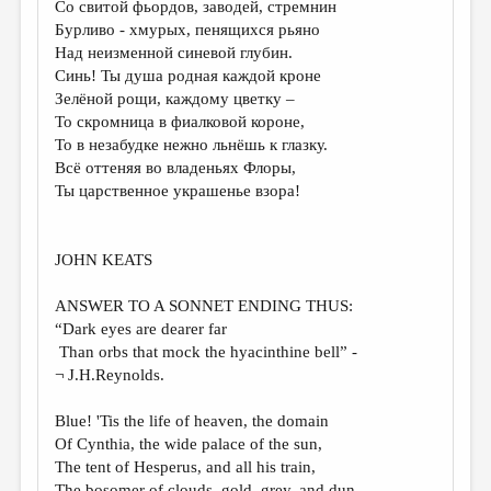
Со свитой фьордов, заводей, стремнин
Бурливо - хмурых, пенящихся рьяно
ДАЙДЖЕСТ
Над неизменной синевой глубин.
ПРОИЗВЕДЕНИЯ
Синь! Ты душа родная каждой кроне
Зелёной рощи, каждому цветку –
ПЕРЕВОДЫ
То скромница в фиалковой короне,
То в незабудке нежно льнёшь к глазку.
КОНКУРСЫ
Всё оттеняя во владеньях Флоры,
ДЕТСКАЯ КОМНАТА
Ты царственное украшенье взора!
КНИЖНАЯ ПОЛКА
JOHN KEATS
ОБЗОР ЛИТЕРАТУРЫ
СТРАНИЦЫ ПАМЯТИ
ANSWER TO A SONNET ENDING THUS:
“Dark eyes are dearer far
ОБЪЯВЛЕНИЯ
Than orbs that mock the hyacinthine bell” -
¬ J.H.Reynolds.
КОЛОНКА РЕДАКТОРА
РЕДКОЛЛЕГИЯ
Blue! 'Tis the life of heaven, the domain
Of Cynthia, the wide palace of the sun,
ОТ РЕДАКЦИИ
The tent of Hesperus, and all his train,
The bosomer of clouds, gold, grey, and dun.