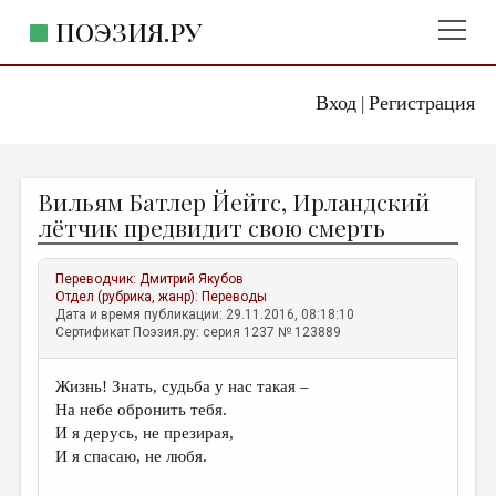
ПОЭЗИЯ.РУ
Вход
Регистрация
ГЛАВНОЕ МЕНЮ
|
ПОЭЗИЯ.РУ
ИЗДАТЕЛЬСТВО
Вильям Батлер Йейтс, Ирландский
ЖАНРЫ
лётчик предвидит свою смерть
АВТОРЫ
Переводчик:
Дмитрий Якубов
КОММЕНТАРИИ
Отдел (рубрика, жанр):
Переводы
Дата и время публикации: 29.11.2016, 08:18:10
ЛИТСАЛОН
Сертификат Поэзия.ру: серия 1237 № 123889
НОВОСТИ
Жизнь! Знать, судьба у нас такая –
ПРАВИЛА САЙТА
На небе обронить тебя.
И я дерусь, не презирая,
ОТДЕЛЫ И РУБРИКИ
И я спасаю, не любя.
ИЗБРАННОЕ