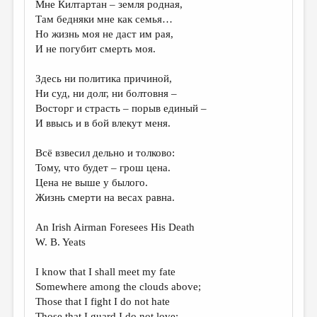
Мне Килтартан – земля родная,
Там бедняки мне как семья…
ДАЙДЖЕСТ
Но жизнь моя не даст им рая,
ПРОИЗВЕДЕНИЯ
И не погубит смерть моя.
ПЕРЕВОДЫ
Здесь ни политика причиной,
Ни суд, ни долг, ни болтовня –
КОНКУРСЫ
Восторг и страсть – порыв единый –
ДЕТСКАЯ КОМНАТА
И ввысь и в бой влекут меня.
КНИЖНАЯ ПОЛКА
Всё взвесил дельно и толково:
Тому, что будет – грош цена.
ОБЗОР ЛИТЕРАТУРЫ
Цена не выше у былого.
СТРАНИЦЫ ПАМЯТИ
Жизнь смерти на весах равна.
ОБЪЯВЛЕНИЯ
An Irish Airman Foresees His Death
W. B. Yeats
КОЛОНКА РЕДАКТОРА
РЕДКОЛЛЕГИЯ
I know that I shall meet my fate
Somewhere among the clouds above;
ОТ РЕДАКЦИИ
Those that I fight I do not hate
Those that I guard I do not love;