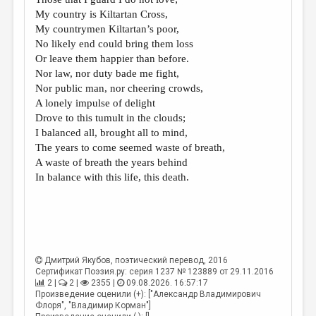
МАЛАЯ ПРОЗА
My country is Kiltartan Cross,
ЭССЕИСТИКА
My countrymen Kiltartan’s poor,
No likely end could bring them loss
ЛИТЕРАТУРОВЕДЕНИЕ
Or leave them happier than before.
Nor law, nor duty bade me fight,
КУЛЬТУРОВЕДЕНИЕ
Nor public man, nor cheering crowds,
ПУБЛИЦИСТИКА
A lonely impulse of delight
Drove to this tumult in the clouds;
РЕЦЕНЗИРОВАНИЕ
I balanced all, brought all to mind,
The years to come seemed waste of breath,
ЦИКЛЫ ПУБЛИКАЦИЙ
A waste of breath the years behind
ТРЕДИАКОВСКИЙ
In balance with this life, this death.
МЕДИА
ВКОНТАКТЕ
Дмитрий Якубов
, поэтический перевод, 2016
Сертификат Поэзия.ру: серия 1237 № 123889 от 29.11.2016
2 |
2 |
2355 |
09.08.2026. 16:57:17
Произведение оценили (+): ["Александр Владимирович
Флоря", "Владимир Корман"]