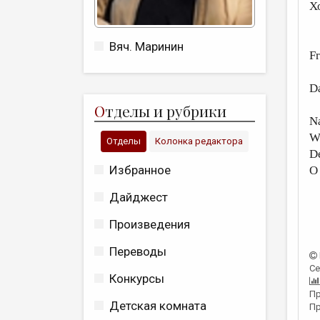
Х
Вяч. Маринин
Fr
D
О
тделы и рубрики
Na
Wi
Отделы
Колонка редактора
D
Избранное
O
Дайджест
Произведения
Переводы
Се
Конкурсы
Пр
Детская комната
Пр