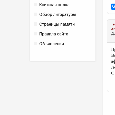
Книжная полка
Обзор литературы
Страницы памяти
Те
А
Правила сайта
Да
Объявления
П
В
а
П
С