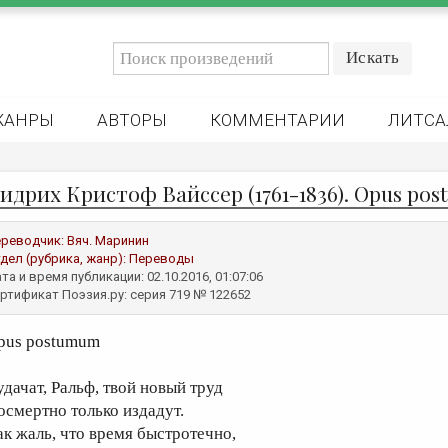
ЖАНРЫ
АВТОРЫ
КОММЕНТАРИИ
ЛИТСА
идрих Кристоф Вайccер (1761-1836). Opus po
реводчик:
Вяч. Маринин
дел (рубрика, жанр):
Переводы
та и время публикации: 02.10.2016, 01:07:06
ртификат Поэзия.ру: серия 719 № 122652
pus postumum
удачат, Ральф, твой новый труд
осмертно только издадут.
ак жаль, что время быстротечно,