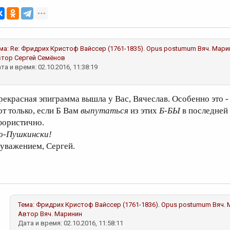
ма:
Re: Фридрих Кристоф Вайccер (1761-1835). Opus postumum
Вяч. Мари
втор
Сергей Семёнов
та и время: 02.10.2016, 11:38:19
рекрасная эпиграмма вышла у Вас, Вячеслав. Особенно это 
от только, если Б Вам
выпутаться
из этих
Б-БЫ
в последней 
фористично.
о-Пушкински!
 уважением, Сергей.
Тема:
Фридрих Кристоф Вайccер (1761-1836). Opus postumum
Вяч.
Автор
Вяч. Маринин
Дата и время: 02.10.2016, 11:58:11