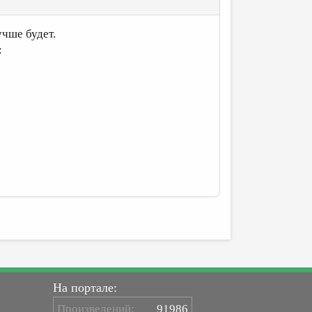
чше будет.
:
На портале:
Произведений:
91986