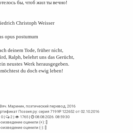
отелось бы, чтоб жил ты вечно!
iedrich Christoph Weisser
as opus postumum
ch deinem Tode, früher nicht,
rd, Ralph, belehrt uns das Gerücht,
ein neustes Werk herausgegeben.
 möchtest du doch ewig leben!
Вяч. Маринин
, поэтический перевод, 2016
ртификат Поэзия.ру: серия 719 № 122652 от 02.10.2016
0 |
2 |
1765 |
08.08.2026. 08:59:30
оизведение оценили (+): []
оизведение оценили (-): []