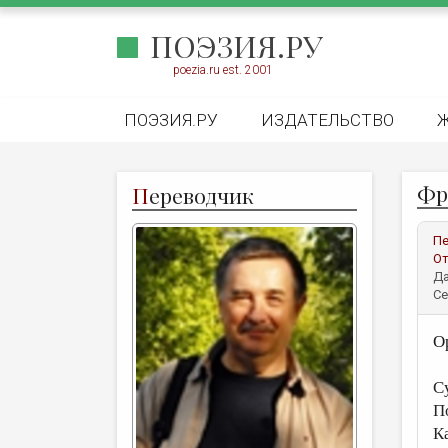
ПОЭЗИЯ.РУ
poezia.ru est. 2001
ПОЭЗИЯ.РУ
ИЗДАТЕЛЬСТВО
Фр
П
ереводчик
Пе
От
Да
Се
O
С
П
К