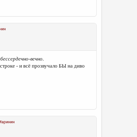
нин
-
бессердечно-вечно
.
строке - и всё прозвучало БЫ на диво
 Маринин