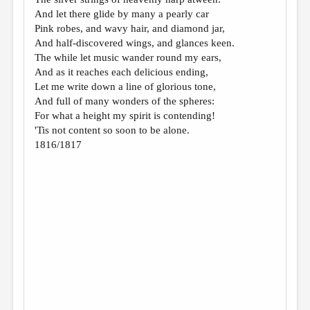
МАЛАЯ ПРОЗА
And let there glide by many a pearly car
ЭССЕИСТИКА
Pink robes, and wavy hair, and diamond jar,
And half-discovered wings, and glances keen.
ЛИТЕРАТУРОВЕДЕНИЕ
The while let music wander round my ears,
And as it reaches each delicious ending,
КУЛЬТУРОВЕДЕНИЕ
Let me write down a line of glorious tone,
ПУБЛИЦИСТИКА
And full of many wonders of the spheres:
For what a height my spirit is contending!
РЕЦЕНЗИРОВАНИЕ
'Tis not content so soon to be alone.
1816/1817
ЦИКЛЫ ПУБЛИКАЦИЙ
ТРЕДИАКОВСКИЙ
МЕДИА
ВКОНТАКТЕ