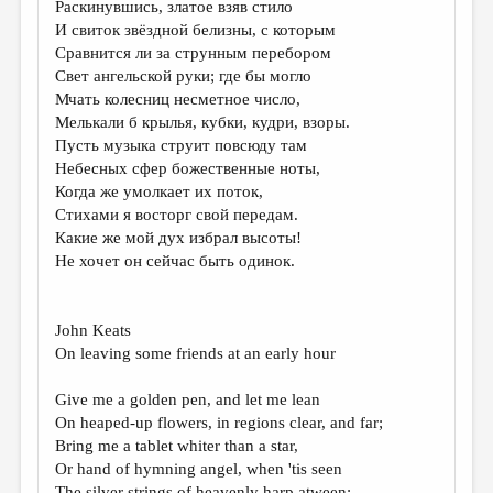
Раскинувшись, златое взяв стило
И свиток звёздной белизны, с которым
ДАЙДЖЕСТ
Сравнится ли за струнным перебором
ПРОИЗВЕДЕНИЯ
Свет ангельской руки; где бы могло
Мчать колесниц несметное число,
ПЕРЕВОДЫ
Мелькали б крылья, кубки, кудри, взоры.
Пусть музыка струит повсюду там
КОНКУРСЫ
Небесных сфер божественные ноты,
ДЕТСКАЯ КОМНАТА
Когда же умолкает их поток,
Стихами я восторг свой передам.
КНИЖНАЯ ПОЛКА
Какие же мой дух избрал высоты!
Не хочет он сейчас быть одинок.
ОБЗОР ЛИТЕРАТУРЫ
СТРАНИЦЫ ПАМЯТИ
John Keats
ОБЪЯВЛЕНИЯ
On leaving some friends at an early hour
КОЛОНКА РЕДАКТОРА
Give me a golden pen, and let me lean
РЕДКОЛЛЕГИЯ
On heaped-up flowers, in regions clear, and far;
Bring me a tablet whiter than a star,
ОТ РЕДАКЦИИ
Or hand of hymning angel, when 'tis seen
The silver strings of heavenly harp atween: