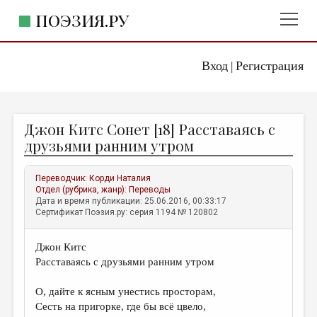
ПОЭЗИЯ.РУ
Вход
Регистрация
ГЛАВНОЕ МЕНЮ
|
ПОЭЗИЯ.РУ
ИЗДАТЕЛЬСТВО
Джон Китс Сонет [18] Расставаясь с
ЖАНРЫ
друзьями ранним утром
АВТОРЫ
Переводчик:
Корди Наталия
КОММЕНТАРИИ
Отдел (рубрика, жанр):
Переводы
Дата и время публикации: 25.06.2016, 00:33:17
ЛИТСАЛОН
Сертификат Поэзия.ру: серия 1194 № 120802
НОВОСТИ
Джон Китс
ПРАВИЛА САЙТА
Расставаясь с друзьями ранним утром
ОТДЕЛЫ И РУБРИКИ
О, дайте к ясным унестись просторам,
Сесть на пригорке, где бы всё цвело,
ИЗБРАННОЕ