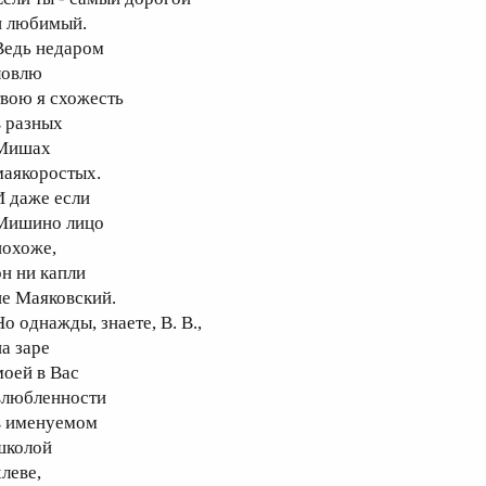
 любимый.
едь недаром
овлю
вою я схожесть
 разных
ишах
аякоростых.
 даже если
ишино лицо
охоже,
н ни капли
е Маяковский.
о однажды, знаете, В. В.,
а заре
оей в Вас
любленности
 именуемом
колой
леве,