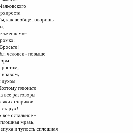
аяковского
рхироста
ы, как вообще говоришь
ы,
кажешь мне
ромко:
Бросьте!
ы, человек - повыше
орм
 ростом,
 нравом,
 духом.
оэтому плюньте
а все разговоры
сяких стариков
 старух!
 все остальное -
плошная мразь,
епуха и тупость сплошная