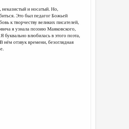
 неказистый и носатый. Но,
биться. Это был педагог Божьей
овь к творчеству великих писателей,
урвича я узнала поэзию Маяковского,
 Я буквально влюбилась в этого поэта,
 В нём отзвук времени, безоглядная
ее.