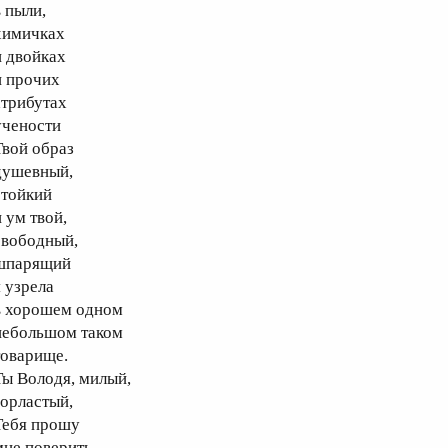
 пыли,
имичках
 двойках
 прочих
трибутах
чености
вой образ
ушевный,
тойкий
 ум твой,
вободный,
парящий
 узрела
 хорошем одном
ебольшом таком
оварище.
ы Володя, милый,
орластый,
ебя прошу
не поверить -