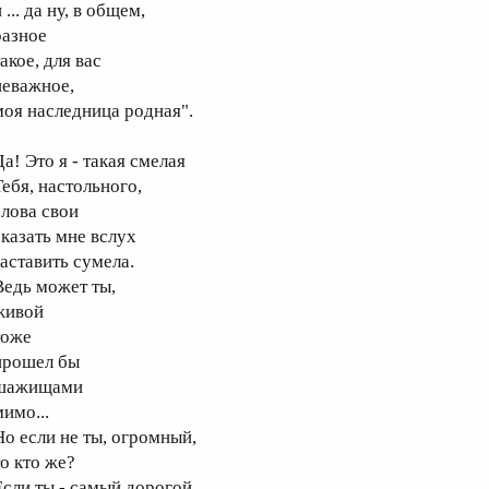
... да ну, в общем,
азное
акое, для вас
еважное,
оя наследница родная".
а! Это я - такая смелая
ебя, настольного,
лова свои
казать мне вслух
аставить сумела.
едь может ты,
ивой
оже
рошел бы
ажищами
имо...
о если не ты, огромный,
о кто же?
сли ты - самый дорогой