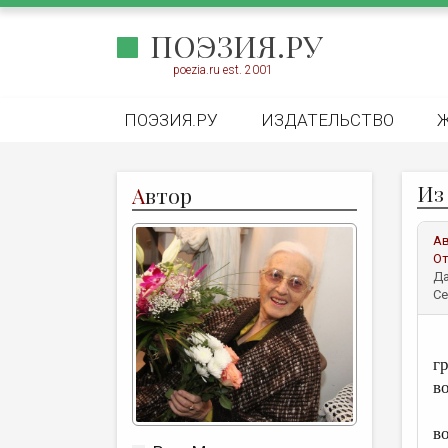
ПОЭЗИЯ.РУ
poezia.ru est. 2001
ПОЭЗИЯ.РУ
ИЗДАТЕЛЬСТВО
Из
А
втор
А
От
Да
Се
Ш
г
в
Н
в