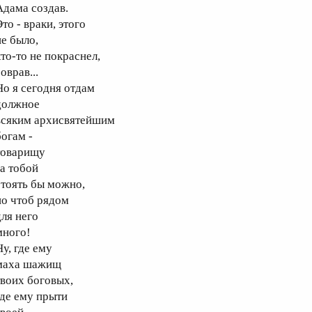
дама создав.
то - враки, этого
е было,
то-то не покраснел,
оврав...
о я сегодня отдам
олжное
сяким архисвятейшим
огам -
оварищу
а тобой
тоять бы можно,
о чтоб рядом
ля него
ного!
у, где ему
аха шажищ
воих боговых,
де ему прыти