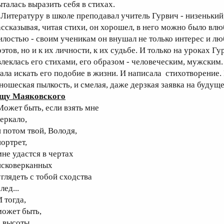
ыталась выразить себя в стихах.
итературу в школе преподавал учитель Гурвич - низенький,
ассказывая, читая стихи, он хорошел, в него можно было влю
илостью - своим ученикам он внушал не только интерес и люб
оэтов, но и к их личности, к их судьбе. И только на уроках Г
влеклась его стихами, его образом - человеческим, мужским.
тала искать его подобие в жизни. И написала стихотворение.
ношеская пылкость, и смелая, даже дерзкая заявка на будущ
щу Маяковского
ожет быть, если взять мне
еркало,
 потом твой, Володя,
ортрет,
не удастся в чертах
сковерканных
глядеть с тобой сходства
лед...
 тогда,
ожет быть,
 высоты