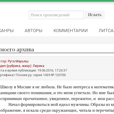
ЖАНРЫ
АВТОРЫ
КОММЕНТАРИИ
ЛИТСА
 моего архива
втор:
Рута Марьяш
дел (рубрика, жанр):
Лирика
та и время публикации: 19.06.2016, 17:26:37
ртификат Поэзия.ру: серия 1439 № 120700
колу в Москве я не любила. Не было интереса к математике,
раницами своего понимания, и это меня угнетало. Но мне было
оспринимаю прочитанное, увиденное, пережитое, и мои расс
ачал формироваться мой идеал мужчины. Образы из кни
оображение, я искала среди окружающих, читала и перечиты