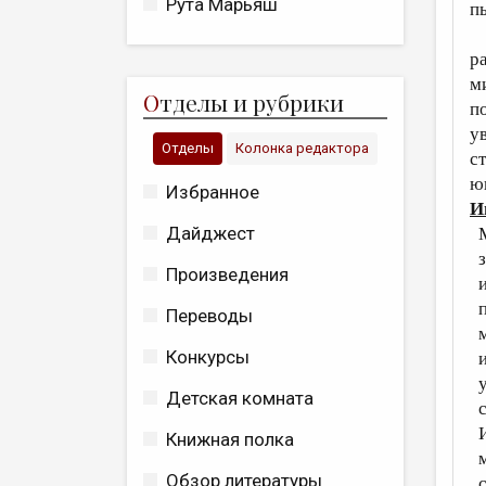
Рута Марьяш
п
Л
р
м
О
тделы и рубрики
п
у
Отделы
Колонка редактора
с
ю
Избранное
И
Дайджест
М
з
Произведения
и
п
Переводы
м
Конкурсы
и
у
Детская комната
с
И
Книжная полка
м
Обзор литературы
с