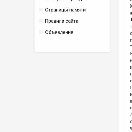
М
Страницы памяти
а
Т
Правила сайта
т
Объявления
с
г
"
В
н
и
и
и
П
н
в
и
А
с
ч