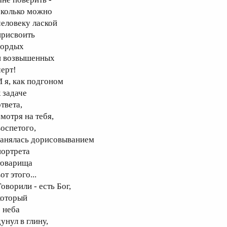
колько можно
еловеку лаской
рисвоить
ордых
 возвышенных
ерт!
 я, как подгоном
 задаче
твета,
мотря на тебя,
оспетого,
анялась дорисовыванием
ортрета
оварища
т этого...
оворили - есть Бог,
оторый
 неба
унул в глину,