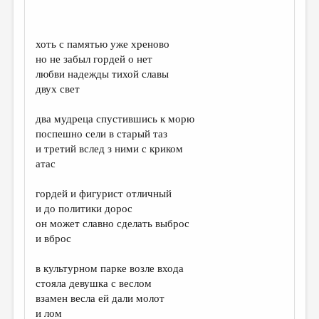
МАЛАЯ ПРОЗА
ЭССЕИСТИКА
хоть с памятью уже хреново
ЛИТЕРАТУРОВЕДЕНИЕ
но не забыл гордей о нет
любви надежды тихой славы
КУЛЬТУРОВЕДЕНИЕ
двух свет
ПУБЛИЦИСТИКА
два мудреца спустившись к морю
РЕЦЕНЗИРОВАНИЕ
поспешно сели в старый таз
и третий вслед з ними с криком
ЦИКЛЫ ПУБЛИКАЦИЙ
атас
ТРЕДИАКОВСКИЙ
гордей и фигурист отличный
МЕДИА
и до политики дорос
он может славно сделать выброс
ВКОНТАКТЕ
и вброс
в культурном парке возле входа
стояла девушка с веслом
взамен весла ей дали молот
и лом