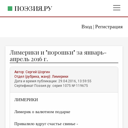
ПОЭЗИЯ.РУ
Вход
Регистрация
ГЛАВНОЕ МЕНЮ
|
ПОЭЗИЯ.РУ
ИЗДАТЕЛЬСТВО
Лимерики и "порошки" за январь-
ЖАНРЫ
апрель 2016 г.
АВТОРЫ
Автор:
Сергей Шоргин
КОММЕНТАРИИ
Отдел (рубрика, жанр):
Лимерики
Дата и время публикации: 29.04.2016, 13:59:55
ЛИТСАЛОН
Сертификат Поэзия.ру: серия 1075 № 119675
НОВОСТИ
ЛИМЕРИКИ
ПРАВИЛА САЙТА
Лимерик о валютном подарке
ОТДЕЛЫ И РУБРИКИ
Привалило вдруг счастье свинье -
ИЗБРАННОЕ