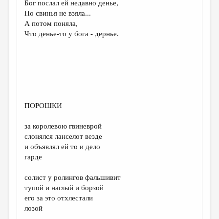
Бог послал ей недавно денье,
Но свинья не взяла...
ДАЙДЖЕСТ
А потом поняла,
ПРОИЗВЕДЕНИЯ
Что денье-то у бога - дернье.
ПЕРЕВОДЫ
КОНКУРСЫ
ДЕТСКАЯ КОМНАТА
КНИЖНАЯ ПОЛКА
ПОРОШКИ
ОБЗОР ЛИТЕРАТУРЫ
за королевою гвиневрой
СТРАНИЦЫ ПАМЯТИ
слонялся ланселот везде
и объявлял ей то и дело
ОБЪЯВЛЕНИЯ
гарде
КОЛОНКА РЕДАКТОРА
солист у ролингов фальшивит
РЕДКОЛЛЕГИЯ
тупой и наглый и борзой
его за это отхлестали
ОТ РЕДАКЦИИ
лозой