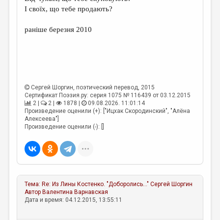
МАЛАЯ ПРОЗА
І своїх, що тебе продають?
ЭССЕИСТИКА
ранiше березня 2010
ЛИТЕРАТУРОВЕДЕНИЕ
КУЛЬТУРОВЕДЕНИЕ
ПУБЛИЦИСТИКА
Сергей Шоргин
, поэтический перевод, 2015
РЕЦЕНЗИРОВАНИЕ
Сертификат Поэзия.ру: серия 1075 № 116439 от 03.12.2015
2 |
2 |
1878 |
09.08.2026. 11:01:14
ЦИКЛЫ ПУБЛИКАЦИЙ
Произведение оценили (+): ["Ицхак Скородинский", "Алёна
Алексеева"]
ТРЕДИАКОВСКИЙ
Произведение оценили (-): []
МЕДИА
ВКОНТАКТЕ
Тема:
Re: Из Лины Костенко. "Доборолись..."
Сергей Шоргин
Автор
Валентина Варнавская
Дата и время: 04.12.2015, 13:55:11