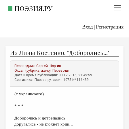
ПОЭЗИЯ.РУ
Вход
Регистрация
ГЛАВНОЕ МЕНЮ
|
ПОЭЗИЯ.РУ
ИЗДАТЕЛЬСТВО
Из Лины Костенко. "Доборолись..."
ЖАНРЫ
АВТОРЫ
Переводчик:
Сергей Шоргин
Отдел (рубрика, жанр):
Переводы
КОММЕНТАРИИ
Дата и время публикации: 03.12.2015, 21:49:59
Сертификат Поэзия.ру: серия 1075 № 116439
ЛИТСАЛОН
(с украинского)
НОВОСТИ
ПРАВИЛА САЙТА
* * *
Доборолись и дотрепались,
ОТДЕЛЫ И РУБРИКИ
доругались - не глохнет крик…
ИЗБРАННОЕ