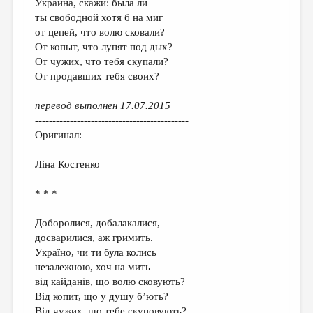
Украина, скажи: была ли
ты свободной хотя б на миг
ДАЙДЖЕСТ
от цепей, что волю сковали?
ПРОИЗВЕДЕНИЯ
От копыт, что лупят под дых?
От чужих, что тебя скупали?
ПЕРЕВОДЫ
От продавших тебя своих?
КОНКУРСЫ
перевод выполнен 17.07.2015
ДЕТСКАЯ КОМНАТА
--------------------------------------------
Оригинал:
КНИЖНАЯ ПОЛКА
Лiна Костенко
ОБЗОР ЛИТЕРАТУРЫ
СТРАНИЦЫ ПАМЯТИ
* * *
ОБЪЯВЛЕНИЯ
Доборолися, добалакалися,
досварилися, аж гримить.
КОЛОНКА РЕДАКТОРА
Україно, чи ти була колись
незалежною, хоч на мить
РЕДКОЛЛЕГИЯ
від кайданів, що волю сковують?
ОТ РЕДАКЦИИ
Від копит, що у душу б’ють?
Від чужих, що тебе скуповують?