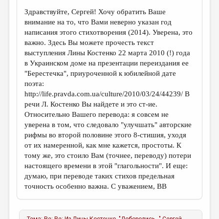
Здравствуйте, Сергей! Хочу обратить Ваше
внимание на то, что Вами неверно указан год
написания этого стихотворения (2014). Уверена, это
важно. Здесь Вы можете прочесть текст
выступления Лины Костенко 22 марта 2010 (!) года
в Украинском доме на презентации переиздания ее
"Берестечка", приуроченной к юбилейной дате
поэта:
http://life.pravda.com.ua/culture/2010/03/24/44239/ В
речи Л. Костенко Вы найдете и это ст-ие.
Относительно Вашего перевода: я совсем не
уверена в том, что следовало "улучшать" авторские
рифмы во второй половине этого 8-стишия, уходя
от их намеренной, как мне кажется, простоты. К
тому же, это стоило Вам (точнее, переводу) потери
настоящего времени в этой "глагольности". И еще:
думаю, при переводе таких стихов предельная
точность особенно важна. С уважением, ВВ