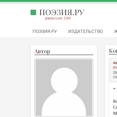
ПОЭЗИЯ.РУ
poezia.ru est. 2001
ПОЭЗИЯ.РУ
ИЗДАТЕЛЬСТВО
Ко
А
втор
А
От
Да
Се
* 
К
С
М