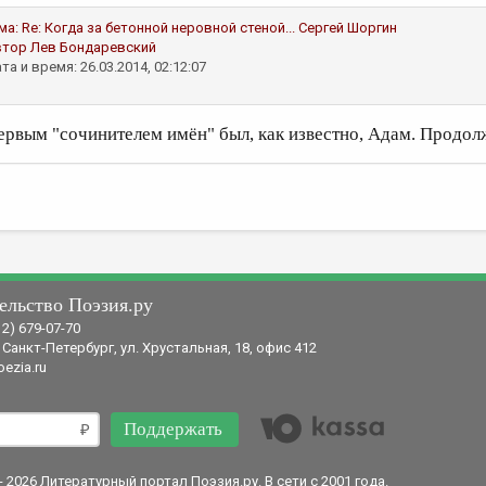
ма:
Re: Когда за бетонной неровной стеной...
Сергей Шоргин
втор
Лев Бондаревский
та и время: 26.03.2014, 02:12:07
ервым "сочинителем имён" был, как известно, Адам. Продол
ельство Поэзия.ру
12) 679-07-70
 Санкт-Петербург, ул. Хрустальная, 18, офис 412
ezia.ru
Поддержать
- 2026 Литературный портал Поэзия.ру. В сети с 2001 года.