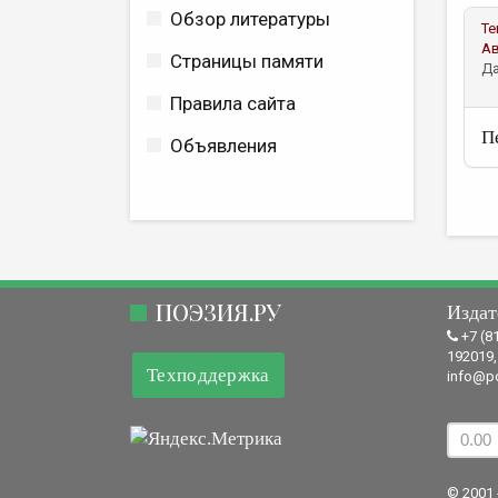
Обзор литературы
Те
А
Страницы памяти
Да
Правила сайта
П
Объявления
ПОЭЗИЯ.РУ
Издат
+7 (8
192019,
Техподдержка
info@po
© 2001 