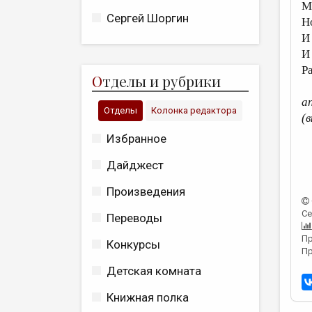
М
Сергей Шоргин
Н
И
И
Р
О
тделы и рубрики
а
Отделы
Колонка редактора
(
Избранное
Дайджест
Произведения
Се
Переводы
Пр
Конкурсы
Пр
Детская комната
Книжная полка