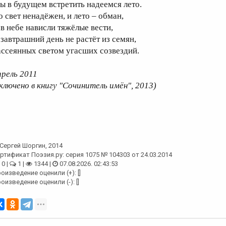
ы в будущем встретить надеемся лето.
о свет ненадёжен, и лето – обман,
 в небе нависли тяжёлые вести,
 завтрашний день не растёт из семян,
ассеянных светом угасших созвездий.
прель 2011
включено в книгу "Сочинитель имён", 2013)
Сергей Шоргин
, 2014
ртификат Поэзия.ру: серия 1075 № 104303 от 24.03.2014
0 |
1 |
1344 |
07.08.2026. 02:43:53
оизведение оценили (+): []
оизведение оценили (-): []