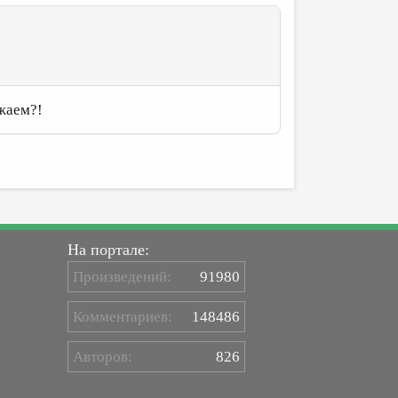
жаем?!
На портале:
Произведений:
91980
Комментариев:
148486
Авторов:
826