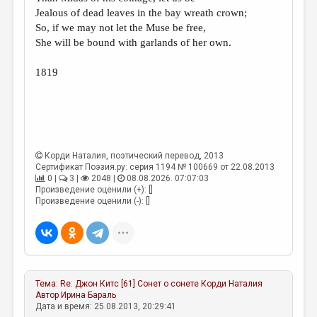
МАЛАЯ ПРОЗА
Jealous of dead leaves in the bay wreath crown;
So, if we may not let the Muse be free,
ЭССЕИСТИКА
She will be bound with garlands of her own.
ЛИТЕРАТУРОВЕДЕНИЕ
1819
КУЛЬТУРОВЕДЕНИЕ
ПУБЛИЦИСТИКА
РЕЦЕНЗИРОВАНИЕ
ЦИКЛЫ ПУБЛИКАЦИЙ
Корди Наталия
, поэтический перевод, 2013
Сертификат Поэзия.ру: серия 1194 № 100669 от 22.08.2013
ТРЕДИАКОВСКИЙ
0 |
3 |
2048 |
08.08.2026. 07:07:03
Произведение оценили (+): []
МЕДИА
Произведение оценили (-): []
ВКОНТАКТЕ
Тема:
Re: Джон Китс [61] Сонет о сонете
Корди Наталия
Автор
Ирина Бараль
Дата и время: 25.08.2013, 20:29:41