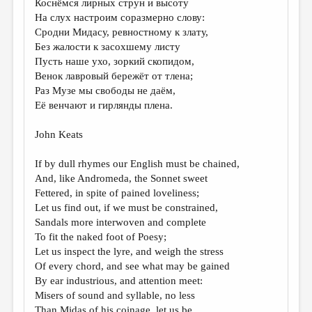
Коснёмся лирных струн и высоту
На слух настроим соразмерно слову:
ДАЙДЖЕСТ
Сродни Мидасу, ревностному к злату,
ПРОИЗВЕДЕНИЯ
Без жалости к засохшему листу
Пусть наше ухо, зоркий скопидом,
ПЕРЕВОДЫ
Венок лавровый бережёт от тлена;
Раз Музе мы свободы не даём,
КОНКУРСЫ
Её венчают и гирлянды плена.
ДЕТСКАЯ КОМНАТА
John Keats
КНИЖНАЯ ПОЛКА
If by dull rhymes our English must be chained,
ОБЗОР ЛИТЕРАТУРЫ
And, like Andromeda, the Sonnet sweet
СТРАНИЦЫ ПАМЯТИ
Fettered, in spite of pained loveliness;
Let us find out, if we must be constrained,
ОБЪЯВЛЕНИЯ
Sandals more interwoven and complete
To fit the naked foot of Poesy;
КОЛОНКА РЕДАКТОРА
Let us inspect the lyre, and weigh the stress
Of every chord, and see what may be gained
РЕДКОЛЛЕГИЯ
By ear industrious, and attention meet:
ОТ РЕДАКЦИИ
Misers of sound and syllable, no less
Than Midas of his coinage, let us be