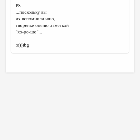
PS
...поскольку вы
их вспомнили ишо,
творенье оценю отметкой
"хо-ро-шо"...
:о)))bg