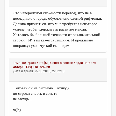
Это невероятной сложности перевод, что не в
последнюю очередь обусловлено схемой рифмовки.
Должна признаться, что мне требуется некоторое
усилие, чтобы удерживать развитие мысли.
Хотелось бы большей точности от заключительной
строки. "И" там кажется лишним. И предлагаю
поправку: ухо - чуткий скопидом.
Тема:
Re: Джон Китс [61] Сонет о сонете
Корди Наталия
Автор
О. Бедный-Горький
Дата и время: 25.08.2013, 22:02:13
...окован он не рифмою... отнюдь,
но строки счесть в сонете
не забудь...
:о)bg