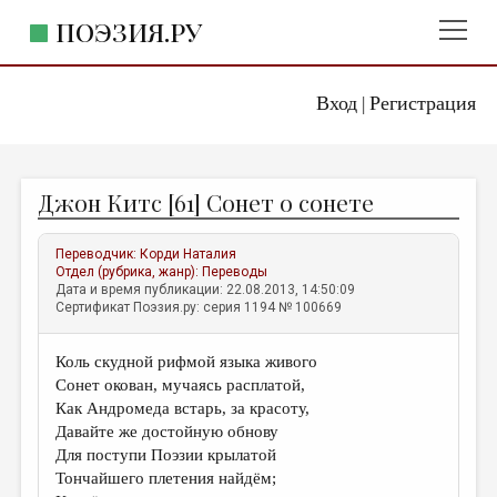
ПОЭЗИЯ.РУ
Вход
Регистрация
ГЛАВНОЕ МЕНЮ
|
ПОЭЗИЯ.РУ
ИЗДАТЕЛЬСТВО
Джон Китс [61] Сонет о сонете
ЖАНРЫ
АВТОРЫ
Переводчик:
Корди Наталия
Отдел (рубрика, жанр):
Переводы
КОММЕНТАРИИ
Дата и время публикации: 22.08.2013, 14:50:09
Сертификат Поэзия.ру: серия 1194 № 100669
ЛИТСАЛОН
Коль скудной рифмой языка живого
НОВОСТИ
Сонет окован, мучаясь расплатой,
ПРАВИЛА САЙТА
Как Андромеда встарь, за красоту,
Давайте же достойную обнову
Для поступи Поэзии крылатой
ОТДЕЛЫ И РУБРИКИ
Тончайшего плетения найдём;
ИЗБРАННОЕ