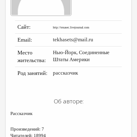
ДАЙДЖЕСТ
ПРОИЗВЕДЕНИЯ
Сайт:
http://texasec.livejournal.com
ПЕРЕВОДЫ
Email:
tekhasets@mail.ru
КОНКУРСЫ
ДЕТСКАЯ КОМНАТА
Место
Нью-Йорк, Соединенные
Штаты Америки
жительства:
КНИЖНАЯ ПОЛКА
Род занятий:
рассказчик
ОБЗОР ЛИТЕРАТУРЫ
СТРАНИЦЫ ПАМЯТИ
ОБЪЯВЛЕНИЯ
Об авторе:
КОЛОНКА РЕДАКТОРА
Рассказчик
РЕДКОЛЛЕГИЯ
ОТ РЕДАКЦИИ
Произведений: 7
Читателей: 18994