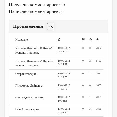
МАЛАЯ ПРОЗА
Получено комментариев:
13
ЭССЕИСТИКА
Написано комментариев:
4
ЛИТЕРАТУРОВЕДЕНИЕ
Произведения
КУЛЬТУРОВЕДЕНИЕ
ПУБЛИЦИСТИКА
Название
РЕЦЕНЗИРОВАНИЕ
Что мне Лозинский! Второй
19-01-2012
0
0
2362
04:48:07
монолог Гамлета.
ЦИКЛЫ ПУБЛИКАЦИЙ
Что мне Лозинский! Первый
19-01-2012
0
2
6733
04:24:55
ТРЕДИАКОВСКИЙ
монолог Гамлета.
Старая гвардия
19-01-2012
0
1
1931
МЕДИА
01:29:55
ВКОНТАКТЕ
Письмо из Лейпцига
13-01-2012
0
0
1682
21:56:32
Сказка для взрослых
19-01-2012
0
1
2095
10:33:38
Сон Кессельберга
13-01-2012
0
3
1835
21:56:32