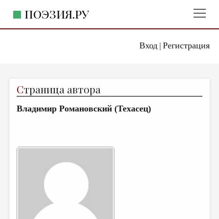
ПОЭЗИЯ.РУ
Вход
Регистрация
ГЛАВНОЕ МЕНЮ
|
ПОЭЗИЯ.РУ
ИЗДАТЕЛЬСТВО
С
траница автора
ЖАНРЫ
Владимир Романовский (Техасец)
АВТОРЫ
КОММЕНТАРИИ
ЛИТСАЛОН
НОВОСТИ
ПРАВИЛА САЙТА
ОТДЕЛЫ И РУБРИКИ
ИЗБРАННОЕ