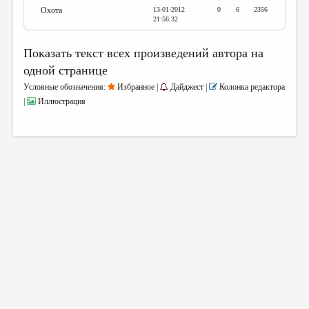
Охота
13-01-2012
0
6
2356
21:56:32
Показать текст всех произведений автора на
одной странице
Условные обозначения:
Избранное |
Дайджест |
Колонка редактора
|
Иллюстрация