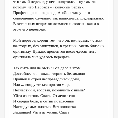
что такой перевод у него получился - ну так это
потому, что Набоков - «книжный червь».
ДАЙДЖЕСТ
Профессорский перевод. А «Лолита» у него
ПРОИЗВЕДЕНИЯ
совершенно случайно так написалась, шедеврально.
В остальных вещах он жеманен и скован - как и в
ПЕРЕВОДЫ
этом его переводе.
КОНКУРСЫ
Мой перевод хорош тем, что он, во-первых - стихи,
ДЕТСКАЯ КОМНАТА
во-вторых, без завитушек, в третьих, очень близок к
оригиналу. Думаю, процентов восеьмдесят пять
КНИЖНАЯ ПОЛКА
оригинала мне удалось передать.
ОБЗОР ЛИТЕРАТУРЫ
Так быть или не быть? Все дело в этом.
СТРАНИЦЫ ПАМЯТИ
Достойнее ли – шквал терпеть безмолвно
Пращей и стрел несправедливой доли,
ОБЪЯВЛЕНИЯ
Или ... вооружиться против моря
Несчастий и, восстав, покончить с ними?
КОЛОНКА РЕДАКТОРА
Уйти из жизни. Спать. Отменит сон
РЕДКОЛЛЕГИЯ
И сердца боль, и сотни потрясений
Наследуемых плотью. Вот концовка
ОТ РЕДАКЦИИ
Желанная! Уйти из жизни. Спать.