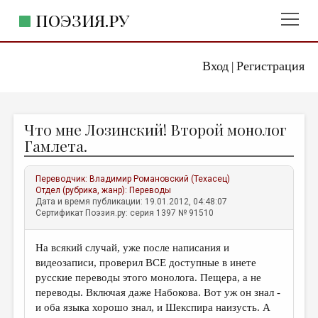
ПОЭЗИЯ.РУ
Вход
Регистрация
ГЛАВНОЕ МЕНЮ
|
ПОЭЗИЯ.РУ
ИЗДАТЕЛЬСТВО
Что мне Лозинский! Второй монолог
ЖАНРЫ
Гамлета.
АВТОРЫ
Переводчик:
Владимир Романовский (Техасец)
КОММЕНТАРИИ
Отдел (рубрика, жанр):
Переводы
Дата и время публикации: 19.01.2012, 04:48:07
ЛИТСАЛОН
Сертификат Поэзия.ру: серия 1397 № 91510
НОВОСТИ
На всякий случай, уже после написания и
ПРАВИЛА САЙТА
видеозаписи, проверил ВСЕ доступные в инете
русские переводы этого монолога. Пещера, а не
ОТДЕЛЫ И РУБРИКИ
переводы. Включая даже Набокова. Вот уж он знал -
и оба языка хорошо знал, и Шекспира наизусть. А
ИЗБРАННОЕ