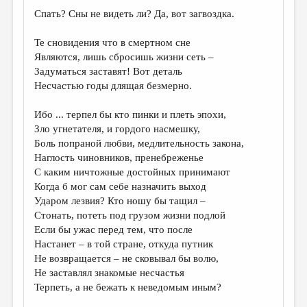
МАЛАЯ ПРОЗА
Спать? Сны не видеть ли? Да, вот загвоздка.
ЭССЕИСТИКА
Те сновидения что в смертном сне
ЛИТЕРАТУРОВЕДЕНИЕ
Являются, лишь сбросишь жизни сеть –
Задуматься заставят! Вот деталь
КУЛЬТУРОВЕДЕНИЕ
Несчастью годы длящая безмерно.
ПУБЛИЦИСТИКА
Ибо ... терпел бы кто пинки и плеть эпохи,
РЕЦЕНЗИРОВАНИЕ
Зло угнетателя, и гордого насмешку,
Боль попраной любви, медлительность закона,
ЦИКЛЫ ПУБЛИКАЦИЙ
Наглость чиновников, пренебреженье
ТРЕДИАКОВСКИЙ
С каким ничтожные достойных принимают
Когда б мог сам себе назначить выход
МЕДИА
Ударом лезвия? Кто ношу бы тащил –
Стонать, потеть под грузом жизни подлой
ВКОНТАКТЕ
Если бы ужас перед тем, что после
Настанет – в той стране, откуда путник
Не возвращается – не сковывал бы волю,
Не заставлял знакомые несчастья
Терпеть, а не бежать к неведомым иным?