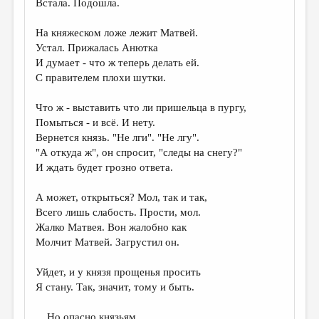
Встала. Подошла.
На княжеском ложе лежит Матвей.
Устал. Прижалась Анютка
И думает - что ж теперь делать ей.
С правителем плохи шутки.
Что ж - выставить что ли пришельца в пургу,
Помыться - и всё. И нету.
Вернется князь. "Не лги". "Не лгу".
"А откуда ж", он спросит, "следы на снегу?"
И ждать будет грозно ответа.
А может, открыться? Мол, так и так,
Всего лишь слабость. Прости, мол.
Жалко Матвея. Вон жалобно как
Молчит Матвей. Загрустил он.
Уйдет, и у князя прощенья просить
Я стану. Так, значит, тому и быть.
... Но опасно князьям