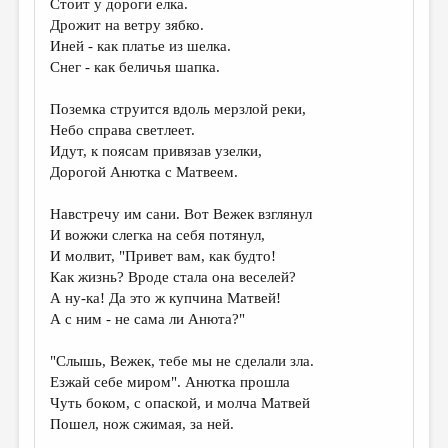
Стоит у дороги елка.
Дрожит на ветру зябко.
Иней - как платье из шелка.
Снег - как беличья шапка.
Поземка струится вдоль мерзлой реки,
Небо справа светлеет.
Идут, к поясам привязав узелки,
Дорогой Анютка с Матвеем.
Навстречу им сани. Вот Вежек взглянул
И вожжи слегка на себя потянул,
И молвит, "Привет вам, как будто!
Как жизнь? Вроде стала она веселей?
А ну-ка! Да это ж купчина Матвей!
А с ним - не сама ли Анюта?"
"Слышь, Вежек, тебе мы не сделали зла.
Езжай себе миром". Анютка прошла
Чуть боком, с опаской, и молча Матвей
Пошел, нож сжимая, за ней.