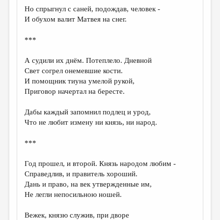
Но спрыгнул с саней, подождав, человек -
И обухом валит Матвея на снег.
***
А судили их днём. Потеплело. Дневной
Свет согрел онемевшие кости.
И помощник тиуна умелой рукой,
Приговор начертал на бересте.
Дабы каждый запомнил подлец и урод,
Что не любит измену ни князь, ни народ.
***
Год прошел, и второй. Князь народом любим -
Справедлив, и правитель хороший.
Дань и право, на век утвержденные им,
Не легли непосильною ношей.
Вежек, князю служив, при дворе