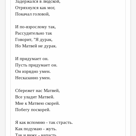
Задержался в людской,
Отряхнулся как мог,
ДАЙДЖЕСТ
Покачал головой,
ПРОИЗВЕДЕНИЯ
И по-взрослому так,
ПЕРЕВОДЫ
Рассудительно так
Говорит, "Я дурак,
КОНКУРСЫ
Но Матвей не дурак.
ДЕТСКАЯ КОМНАТА
И придумает он.
КНИЖНАЯ ПОЛКА
Пусть придумает он.
Он изрядно умен.
ОБЗОР ЛИТЕРАТУРЫ
Несказанно умен.
СТРАНИЦЫ ПАМЯТИ
Сбережет нас Матвей,
ОБЪЯВЛЕНИЯ
Все уладит Матвей.
Мне к Матвею скорей.
КОЛОНКА РЕДАКТОРА
Побегу поскорей.
РЕДКОЛЛЕГИЯ
Я как вспомню - так страсть.
ОТ РЕДАКЦИИ
Как подумаю - жуть.
Так и вижу - напасть,