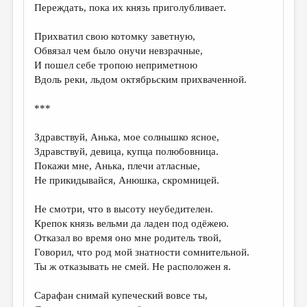
Переждать, пока их князь приголубливает.
Прихватил свою котомку заветную,
Обвязал чем было онучи невзрачные,
И пошел себе тропою неприметною
Вдоль реки, льдом октябрьским прихваченной.
***
Здравствуй, Анька, мое солнышко ясное,
Здравствуй, девица, купца полюбовница.
Покажи мне, Анька, плечи атласные,
Не прикидывайся, Анюшка, скромницей.
Не смотри, что в высоту неубедителен.
Крепок князь вельми да ладен под одёжею.
Отказал во время оно мне родитель твой,
Говорил, что род мой знатности сомнительной.
Ты ж отказывать не смей. Не расположен я.
Сарафан снимай купеческий вовсе ты,