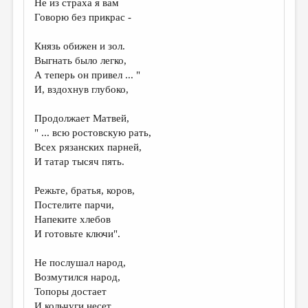
Не из страха я вам
Говорю без прикрас -
Князь обижен и зол.
Выгнать было легко,
А теперь он привел ... "
И, вздохнув глубоко,
Продолжает Матвей,
" ... всю ростовскую рать,
Всех рязанских парней,
И татар тысяч пять.
Режьте, братья, коров,
Постелите парчи,
Напеките хлебов
И готовьте ключи".
Не послушал народ,
Возмутился народ,
Топоры достает
И кольчуги несет.