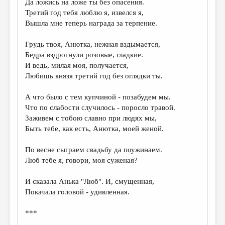
Да ложись на ложе ты без опасения.
Третий год тебя люблю я, извелся я,
Вышла мне теперь награда за терпение.
Грудь твоя, Анютка, нежная вздымается,
Бедра вздрогнули розовые, гладкие.
И ведь, милая моя, получается,
Любишь князя третий год без оглядки ты.
А что было с тем купчиной - позабудем мы.
Что по слабости случилось - поросло травой.
Заживем с тобою славно при людях мы,
Быть тебе, как есть, Анютка, моей женой.
По весне сыграем свадьбу да поужинаем.
Люб тебе я, говори, моя суженая?
И сказала Анька "Люб". И, смущенная,
Покачала головой - удивленная.
***