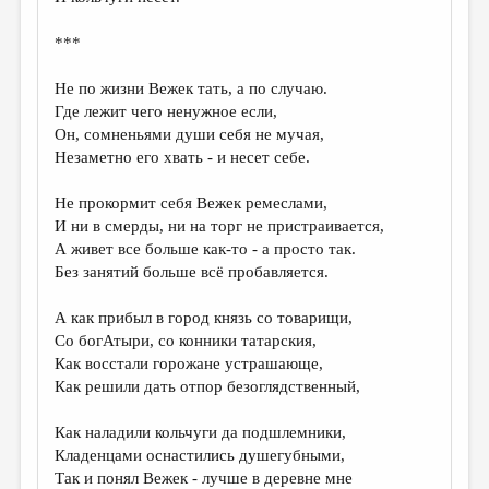
***
Не по жизни Вежек тать, а по случаю.
Где лежит чего ненужное если,
Он, сомненьями души себя не мучая,
Незаметно его хвать - и несет себе.
Не прокормит себя Вежек ремеслами,
И ни в смерды, ни на торг не пристраивается,
А живет все больше как-то - а просто так.
Без занятий больше всё пробавляется.
А как прибыл в город князь со товарищи,
Со богАтыри, со конники татарския,
Как восстали горожане устрашающе,
Как решили дать отпор безоглядственный,
Как наладили кольчуги да подшлемники,
Кладенцами оснастились душегубными,
Так и понял Вежек - лучше в деревне мне