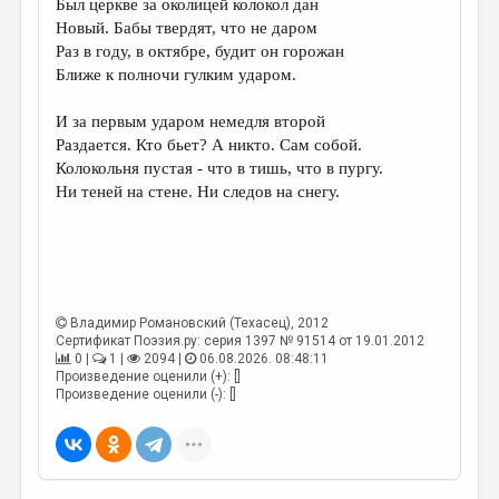
Был церкве за околицей колокол дан
Новый. Бабы твердят, что не даром
Раз в году, в октябре, будит он горожан
Ближе к полночи гулким ударом.
И за первым ударом немедля второй
Раздается. Кто бьет? А никто. Сам собой.
Колокольня пустая - что в тишь, что в пургу.
Ни теней на стене. Ни следов на снегу.
Владимир Романовский (Техасец)
, 2012
Сертификат Поэзия.ру: серия 1397 № 91514 от 19.01.2012
0 |
1 |
2094 |
06.08.2026. 08:48:11
Произведение оценили (+): []
Произведение оценили (-): []