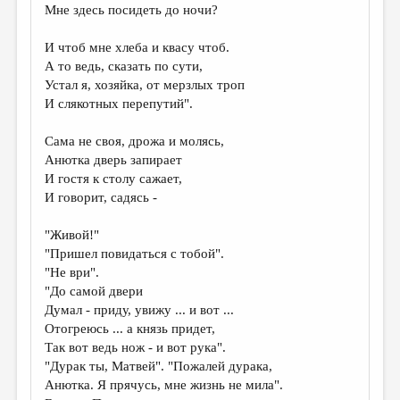
Мне здесь посидеть до ночи?
И чтоб мне хлеба и квасу чтоб.
А то ведь, сказать по сути,
Устал я, хозяйка, от мерзлых троп
И слякотных перепутий".
Сама не своя, дрожа и молясь,
Анютка дверь запирает
И гостя к столу сажает,
И говорит, садясь -
"Живой!"
"Пришел повидаться с тобой".
"Не ври".
"До самой двери
Думал - приду, увижу ... и вот ...
Отогреюсь ... а князь придет,
Так вот ведь нож - и вот рука".
"Дурак ты, Матвей". "Пожалей дурака,
Анютка. Я прячусь, мне жизнь не мила".