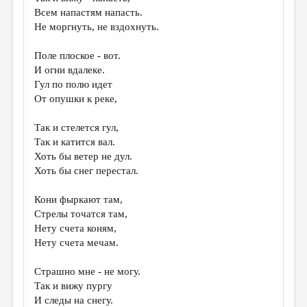
МАЛАЯ ПРОЗА
Всем напастям напасть.
Не моргнуть, не вздохнуть.
ЭССЕИСТИКА
ЛИТЕРАТУРОВЕДЕНИЕ
Поле плоское - вот.
И огни вдалеке.
КУЛЬТУРОВЕДЕНИЕ
Гул по полю идет
От опушки к реке,
ПУБЛИЦИСТИКА
РЕЦЕНЗИРОВАНИЕ
Так и стелется гул,
Так и катится вал.
ЦИКЛЫ ПУБЛИКАЦИЙ
Хоть бы ветер не дул.
Хоть бы снег перестал.
ТРЕДИАКОВСКИЙ
МЕДИА
Кони фыркают там,
Стрелы точатся там,
ВКОНТАКТЕ
Нету счета коням,
Нету счета мечам.
Страшно мне - не могу.
Так и вижу пургу
И следы на снегу.