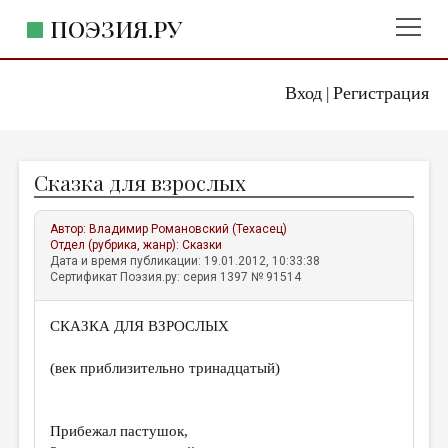
ПОЭЗИЯ.РУ
Вход
Регистрация
ГЛАВНОЕ МЕНЮ
|
ПОЭЗИЯ.РУ
ИЗДАТЕЛЬСТВО
Сказка для взрослых
ЖАНРЫ
АВТОРЫ
Автор:
Владимир Романовский (Техасец)
Отдел (рубрика, жанр):
Сказки
КОММЕНТАРИИ
Дата и время публикации: 19.01.2012, 10:33:38
Сертификат Поэзия.ру: серия 1397 № 91514
ЛИТСАЛОН
СКАЗКА ДЛЯ ВЗРОСЛЫХ
НОВОСТИ
ПРАВИЛА САЙТА
(век приблизительно тринадцатый)
ОТДЕЛЫ И РУБРИКИ
Прибежал пастушок,
ИЗБРАННОЕ