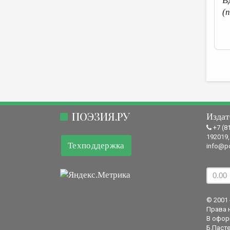
В
(
ПОЭЗИЯ.РУ
Издат
+7 (8
192019,
Техподдержка
info@po
© 2001 
Права 
В офор
Б.Пасте