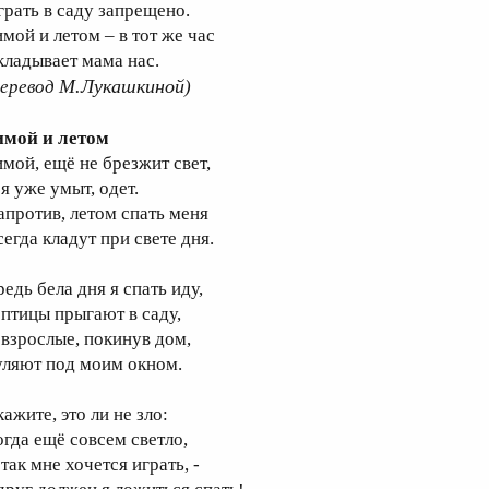
грать в саду запрещено.
имой и летом – в тот же час
кладывает мама нас.
М.Лукашкиной
перевод
)
имой и летом
имой, ещё не брезжит свет,
я уже умыт, одет.
апротив, летом спать меня
сегда кладут при свете дня.
едь бела дня я спать иду,
 птицы прыгают в саду,
 взрослые, покинув дом,
уляют под моим окном.
ажите, это ли не зло:
огда ещё совсем светло,
так мне хочется играть, -