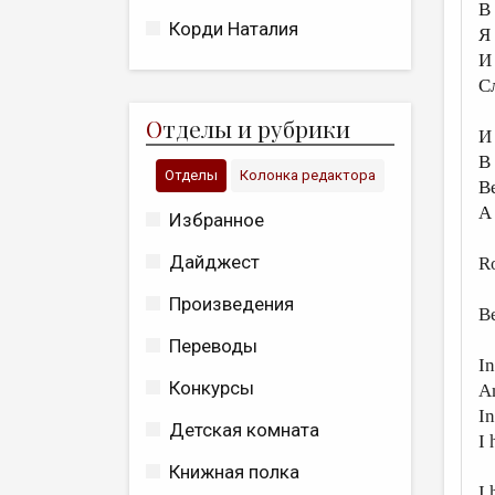
В
Корди Наталия
Я
И
С
О
тделы и рубрики
И
В 
Отделы
Колонка редактора
В
А
Избранное
Дайджест
R
Произведения
B
Переводы
In
Конкурсы
An
In
Детская комната
I 
Книжная полка
I 