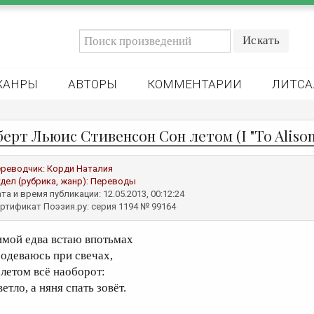
ЖАНРЫ
АВТОРЫ
КОММЕНТАРИИ
ЛИТСА
берт Льюис Стивенсон Сон летом (I "To Aliso
реводчик:
Корди Наталия
дел (рубрика, жанр):
Переводы
та и время публикации: 12.05.2013, 00:12:24
ртификат Поэзия.ру: серия 1194 № 99164
имой едва встаю впотьмах
 одеваюсь при свечах,
 летом всё наоборот:
етло, а няня спать зовёт.