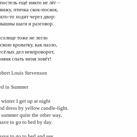
 постель ещё никто не лёг –
 вижу, птичка скок-поскок,
 кто-то ходит через двор:
лышны шаги и разговор.
 солнце тоже не легло
свою кроватку, как назло,
есёлых дел невпроворот,
 няня спать меня зовёт!
obert Louis Stevenson
ed in Summer
 winter I get up at night
d dress by yellow candle-light.
 summer quite the other way,
have to go to bed by day.
have to go to bed and see