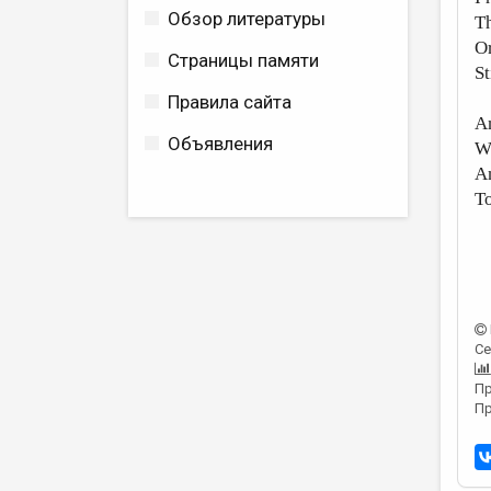
Обзор литературы
Th
Or
Страницы памяти
St
Правила сайта
An
Объявления
Wh
An
To
Се
Пр
Пр