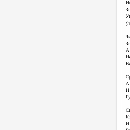
И
З
У
(
З
З
А 
Н
В
Ср
А
И
Г
Ск
К
И 