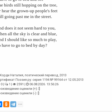
e birds still hopping on the tree,
 hear the grown-up people's feet
ill going past me in the street.
d does it not seem hard to you,
en all the sky is clear and blue,
d I should like so much to play,
 have to go to bed by day?
Корди Наталия
, поэтический перевод, 2013
ртификат Поэзия.ру: серия 1194 № 99164 от 12.05.2013
0 |
1 |
2591 |
06.08.2026. 13:56:26
оизведение оценили (+): []
оизведение оценили (-): []