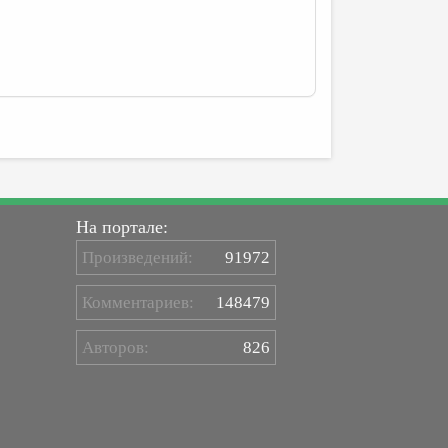
На портале:
Произведений:
91972
Комментариев:
148479
Авторов:
826