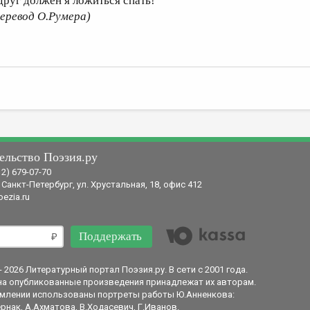
друг должен я ложиться спать!
перевод О.Румера)
ельство Поэзия.ру
12) 679-07-70
 Санкт-Петербург, ул. Хрустальная, 18, офис 412
ezia.ru
Поддержать
- 2026 Литературный портал Поэзия.ру. В сети с 2001 года.
на опубликованные произведения принадлежат их авторам.
млении использованы портреты работы Ю.Анненкова:
рнак, А.Ахматова, В.Ходасевич, Г.Иванов.