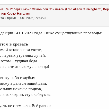
ма:
Re: Роберт Льюис Стивенсон Сон летом (I "To Alison Cunningham")
Кор
втор
Корди Наталия
та и время: 14.01.2022, 09:54:23
едакция 14.01.2021 года. Ниже существующие переводы:
етом в кровать
имой встаю я при свече,
о первых утренних лучей.
 летом – худшая беда.
ри свете дня ложусь всегда!
 вижу небо голубым.
 вижу в даль летящий дым.
 слышу цоканье подков,
овозок скрип, стук каблуков.
усть не стемнело. Всё равно: