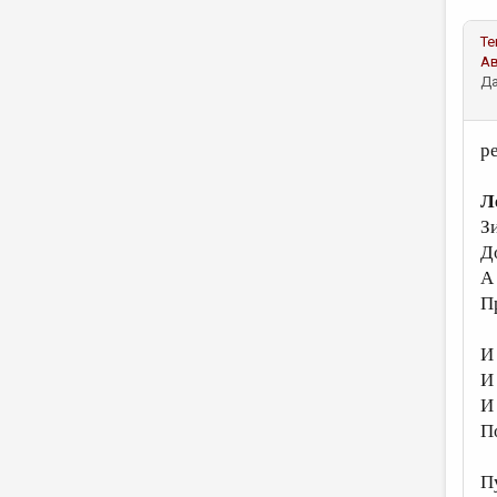
Те
А
Да
р
Л
З
Д
А
П
И
И
И
П
П