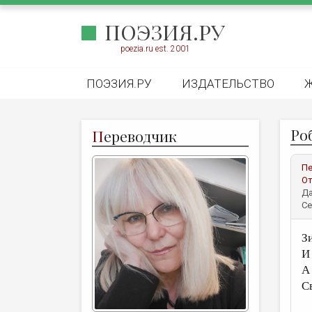
ПОЭЗИЯ.РУ
poezia.ru est. 2001
ПОЭЗИЯ.РУ
ИЗДАТЕЛЬСТВО
Ро
П
ереводчик
Пе
От
Да
Се
З
И
А
Св