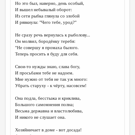
Но это был, наверно, день особый,
И вышел небывалый оборот:
Из сети рыбка глянула со злобой
И рявкнула: "Чего тебе, урод?"
Не сразу речь вернулась к рыболову...
Он молвил, бородёнку теребя:
"Не совершу я промаха былого.
Теперь просить я буду для себя.
Свои-то нужды знаю, слава богу,
И просьбами тебе не надоем.
Мне нужно от тебя не так уж много:
Убрать старуху - к чёрту, насовсем!
Она подла, бесстыжа и криклива,
Большого самомнения полна;
Весьма державна и властолюбива,
И никого не слушает она.
Хозяйничает в доме - вот досада!