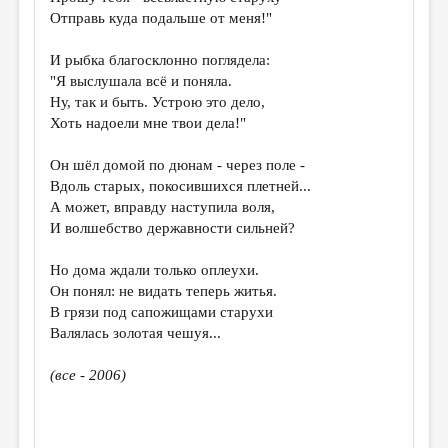
Отправь куда подальше от меня!"
И рыбка благосклонно поглядела:
"Я выслушала всё и поняла.
Ну, так и быть. Устрою это дело,
Хоть надоели мне твои дела!"
Он шёл домой по дюнам - через поле -
Вдоль старых, покосившихся плетней...
А может, вправду наступила воля,
И волшебство державности сильней?
Но дома ждали только оплеухи.
Он понял: не видать теперь житья.
В грязи под сапожищами старухи
Валялась золотая чешуя...
(все - 2006)