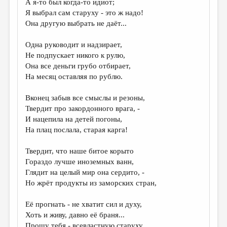
А я-то был когда-то идиот;
Я выбрал сам старуху - это ж надо!
Она другую выбрать не даёт...
Одна руководит и надзирает,
Не подпускает никого к рулю,
Она все деньги грубо отбирает,
На месяц оставляя по рублю.
Вконец забыв все смыслы и резоны,
Твердит про закордонного врага, -
И нацепила на детей погоны,
На плац послала, старая карга!
Твердит, что наше битое корыто
Гораздо лучше иноземных ванн,
Глядит на целый мир она сердито, -
Но жрёт продукты из заморских стран,
Её прогнать - не хватит сил и духу,
Хоть и живу, давно её браня...
Прошу тебя - всевластную старуху