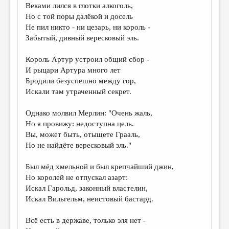
Веками лился в глотки алкоголь,
Но с той поры далёкой и досель
Не пил никто - ни цезарь, ни король -
Забытый, дивный вересковый эль.
Король Артур устроил общий сбор -
И рыцари Артура много лет
Бродили безуспешно между гор,
Искали там утраченный секрет.
Однако молвил Мерлин: "Очень жаль,
Но я провижу: недоступна цель.
Вы, может быть, отыщете Грааль,
Но не найдёте вересковый эль."
Был мёд хмельной и был крепчайший джин,
Но королей не отпускал азарт:
Искал Гарольд, законный властелин,
Искал Вильгельм, неистовый бастард.
Всё есть в державе, только эля нет -