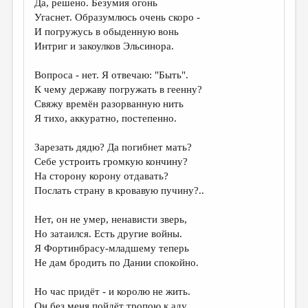
Да, решено. Безумия огонь
Угаснет. Образумлюсь очень скоро -
ДАЙДЖЕСТ
И погружусь в обыденную вонь
ПРОИЗВЕДЕНИЯ
Интриг и закоулков Эльсинора.
ПЕРЕВОДЫ
Вопроса - нет. Я отвечаю: "Быть".
К чему державу погружать в геенну?
КОНКУРСЫ
Свяжу времён разорванную нить
ДЕТСКАЯ КОМНАТА
Я тихо, аккуратно, постепенно.
КНИЖНАЯ ПОЛКА
Зарезать дядю? Да погибнет мать?
Себе устроить громкую кончину?
ОБЗОР ЛИТЕРАТУРЫ
На сторону корону отдавать?
СТРАНИЦЫ ПАМЯТИ
Послать страну в кровавую пучину?..
ОБЪЯВЛЕНИЯ
Нет, он не умер, ненависти зверь,
Но затаился. Есть другие войны.
КОЛОНКА РЕДАКТОРА
Я Фортинбрасу-младшему теперь
Не дам бродить по Дании спокойно.
РЕДКОЛЛЕГИЯ
ОТ РЕДАКЦИИ
Но час придёт - и королю не жить.
Он без меня пойдёт тропою к аду.