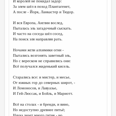
И королей не покидал задор:
За элем шёл в поход Плантагенет,
А после - Йорк, Ланкастер и Тюдор.
И вся Европа, Англии вослед,
Пыталась эль загадочный сыскать.
И часто на соседа шёл сосед,
На поиск эля направляя рать.
Ночами жгли алхимики огни -
Пытались возгонять заветный эль,
Но с вереском не справились они:
Всё получался жиденький кисель.
Старались все: и мистер, и месье,
От южных гор до северных широт, -
И Ломоносов, и Лавуазье,
И Гей-Люссак, и Бойль, и Мариотт.
Всё на столах - и бренди, и вино,
Но недоступно древнее питьё;
Наука знает много гитик - но