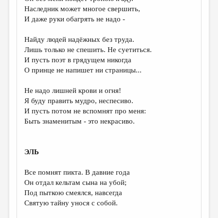
МАЛАЯ ПРОЗА
Наследник может многое свершить,
И даже руки обагрять не надо -
ЭССЕИСТИКА
ЛИТЕРАТУРОВЕДЕНИЕ
Найду людей надёжных без труда.
Лишь только не спешить. Не суетиться.
КУЛЬТУРОВЕДЕНИЕ
И пусть поэт в грядущем никогда
О принце не напишет ни страницы...
ПУБЛИЦИСТИКА
РЕЦЕНЗИРОВАНИЕ
Не надо лишней крови и огня!
Я буду править мудро, неспесиво.
ЦИКЛЫ ПУБЛИКАЦИЙ
И пусть потом не вспомнят про меня:
Быть знаменитым - это некрасиво.
ТРЕДИАКОВСКИЙ
МЕДИА
ЭЛЬ
ВКОНТАКТЕ
Все помнят пикта. В давние года
Он отдал кельтам сына на убой;
Под пыткою смеялся, навсегда
Святую тайну унося с собой.