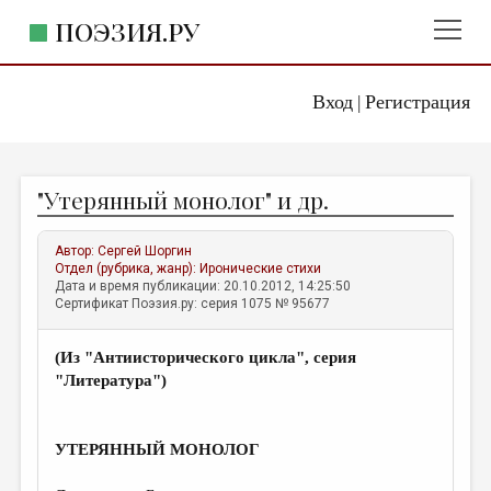
ПОЭЗИЯ.РУ
Вход
Регистрация
ГЛАВНОЕ МЕНЮ
|
ПОЭЗИЯ.РУ
ИЗДАТЕЛЬСТВО
"Утерянный монолог" и др.
ЖАНРЫ
АВТОРЫ
Автор:
Сергей Шоргин
Отдел (рубрика, жанр):
Иронические стихи
КОММЕНТАРИИ
Дата и время публикации: 20.10.2012, 14:25:50
Сертификат Поэзия.ру: серия 1075 № 95677
ЛИТСАЛОН
(Из "Антиисторического цикла", серия
НОВОСТИ
"Литература")
ПРАВИЛА САЙТА
УТЕРЯННЫЙ МОНОЛОГ
ОТДЕЛЫ И РУБРИКИ
ИЗБРАННОЕ