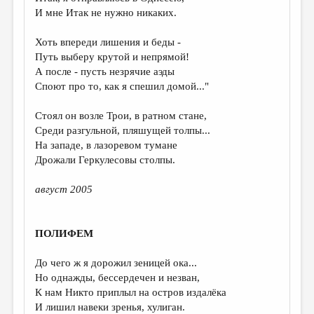
МАЛАЯ ПРОЗА
И мне Итак не нужно никаких.
ЭССЕИСТИКА
Хоть впереди лишения и беды -
ЛИТЕРАТУРОВЕДЕНИЕ
Путь выберу крутой и непрямой!
А после - пусть незрячие аэды
КУЛЬТУРОВЕДЕНИЕ
Споют про то, как я спешил домой..."
ПУБЛИЦИСТИКА
Стоял он возле Трои, в ратном стане,
РЕЦЕНЗИРОВАНИЕ
Среди разгульной, пляшущей толпы...
На западе, в лазоревом тумане
ЦИКЛЫ ПУБЛИКАЦИЙ
Дрожали Геркулесовы столпы.
ТРЕДИАКОВСКИЙ
август 2005
МЕДИА
ВКОНТАКТЕ
ПОЛИФЕМ
До чего ж я дорожил зеницей ока...
Но однажды, бессердечен и незван,
К нам Никто приплыл на остров издалёка
И лишил навеки зренья, хулиган.