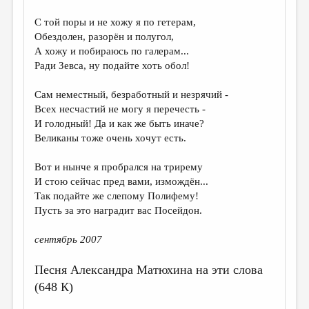
С той поры и не хожу я по гетерам,
Обездолен, разорён и полугол,
А хожу и побираюсь по галерам...
Ради Зевса, ну подайте хоть обол!
Сам неместный, безработный и незрячий -
Всех несчастий не могу я перечесть -
И голодный! Да и как же быть иначе?
Великаны тоже очень хочут есть.
Вот и нынче я пробрался на трирему
И стою сейчас пред вами, измождён...
Так подайте же слепому Полифему!
Пусть за это наградит вас Посейдон.
сентябрь 2007
Песня Александра Матюхина на эти слова
(648 К)