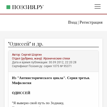
ПОЭЗИЯ.РУ
Вход
Регистрация
ГЛАВНОЕ МЕНЮ
|
ПОЭЗИЯ.РУ
ИЗДАТЕЛЬСТВО
"Одиссей" и др.
ЖАНРЫ
АВТОРЫ
Автор:
Сергей Шоргин
Отдел (рубрика, жанр):
Иронические стихи
КОММЕНТАРИИ
Дата и время публикации: 30.09.2012, 22:20:28
Сертификат Поэзия.ру: серия 1075 № 95371
ЛИТСАЛОН
Из "Антиисторического цикла". Серия третья.
НОВОСТИ
Мифология
ПРАВИЛА САЙТА
ОДИССЕЙ
ОТДЕЛЫ И РУБРИКИ
"Я выверю свой путь по Зодиаку,
ИЗБРАННОЕ