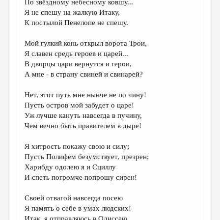
По звёздному небесному ковшу...
Я не спешу на жалкую Итаку,
ДАЙДЖЕСТ
К постылой Пенелопе не спешу.
ПРОИЗВЕДЕНИЯ
Мой гулкий конь открыл ворота Трои,
ПЕРЕВОДЫ
Я славен средь героев и царей...
В дворцы цари вернутся и герои,
КОНКУРСЫ
А мне - в страну свиней и свинарей?
ДЕТСКАЯ КОМНАТА
Нет, этот путь мне нынче не по чину!
КНИЖНАЯ ПОЛКА
Пусть остров мой забудет о царе!
Уж лучше кануть навсегда в пучину,
ОБЗОР ЛИТЕРАТУРЫ
Чем вечно быть правителем в дыре!
СТРАНИЦЫ ПАМЯТИ
Я хитрость покажу свою и силу;
ОБЪЯВЛЕНИЯ
Пусть Полифем безумствует, презрен;
Харибду одолею я и Сциллу
КОЛОНКА РЕДАКТОРА
И спеть погромче попрошу сирен!
РЕДКОЛЛЕГИЯ
Своей отвагой навсегда посею
ОТ РЕДАКЦИИ
Я память о себе в умах людских!
Итак, я отправляюсь в Одиссею,