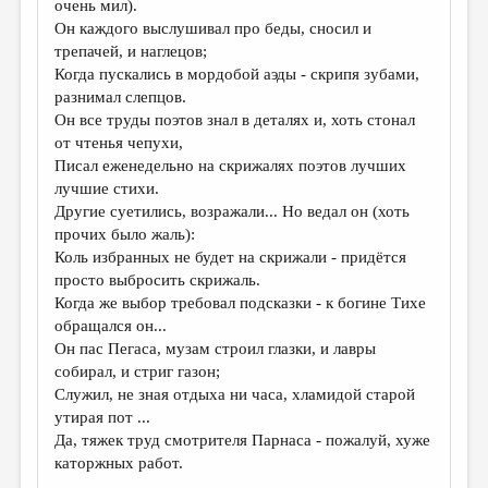
очень мил).
Он каждого выслушивал про беды, сносил и
трепачей, и наглецов;
Когда пускались в мордобой аэды - скрипя зубами,
разнимал слепцов.
Он все труды поэтов знал в деталях и, хоть стонал
от чтенья чепухи,
Писал еженедельно на скрижалях поэтов лучших
лучшие стихи.
Другие суетились, возражали... Но ведал он (хоть
прочих было жаль):
Коль избранных не будет на скрижали - придётся
просто выбросить скрижаль.
Когда же выбор требовал подсказки - к богине Тихе
обращался он...
Он пас Пегаса, музам строил глазки, и лавры
собирал, и стриг газон;
Служил, не зная отдыха ни часа, хламидой старой
утирая пот ...
Да, тяжек труд смотрителя Парнаса - пожалуй, хуже
каторжных работ.