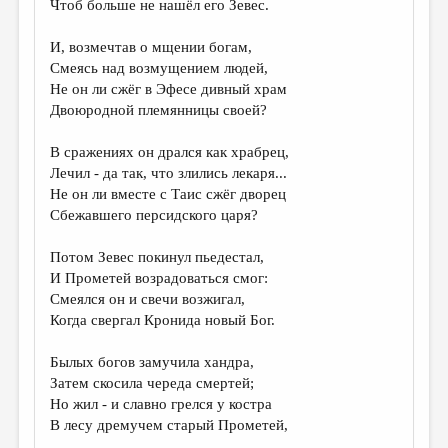
Чтоб больше не нашёл его Зевес.
И, возмечтав о мщении богам,
Смеясь над возмущением людей,
Не он ли сжёг в Эфесе дивный храм
Двоюродной племянницы своей?
В сражениях он дрался как храбрец,
Лечил - да так, что злились лекаря...
Не он ли вместе с Таис сжёг дворец
Сбежавшего персидского царя?
Потом Зевес покинул пьедестал,
И Прометей возрадоваться смог:
Смеялся он и свечи возжигал,
Когда свергал Кронида новый Бог.
Былых богов замучила хандра,
Затем скосила череда смертей;
Но жил - и славно грелся у костра
В лесу дремучем старый Прометей,