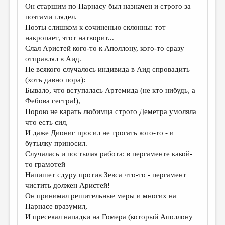
Он старшим по Парнасу был назначен и строго за
поэтами глядел.
Поэты слишком к сочиненью склонны: тот
накропает, этот натворит...
Слал Аристей кого-то к Аполлону, кого-то сразу
отправлял в Аид.
Не всякого случалось индивида в Аид спровадить
(хоть давно пора):
Бывало, что вступалась Артемида (не кто нибудь, а
Фебова сестра!),
Порою не карать любимца строго Деметра умоляла
что есть сил,
И даже Дионис просил не трогать кого-то - и
бутылку приносил.
Случалась и постылая работа: в пергаменте какой-
то грамотей
Напишет сдуру против Зевса что-то - пергамент
чистить должен Аристей!
Он принимал решительные меры и многих на
Парнасе вразумил,
И пресекал нападки на Гомера (который Аполлону