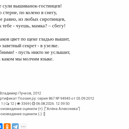
е сули вышиванок-гостинцев!
 стерне, по колено в снегу,
се равно, из любых сиротинцев,
к тебе - чуешь, мамка? – сбегу!
аков цвет по щеке гладью вышит,
 заветный секрет - в узелке.
бними! - пусть никто не услышит,
а каком мы молчим языке.
Владимир Пучков
, 2012
ртификат Поэзия.ру: серия 867 № 94945 от 03.09.2012
1 |
12 |
3369 |
06.08.2026. 12:59:50
оизведение оценили (+): ["Алёна Алексеева"]
оизведение оценили (-): []