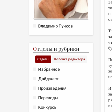
З
т
н
с
Владимир Пучков
Т
з
чт
О
тделы и рубрики
б
П
Отделы
Колонка редактора
т
Избранное
з
н
Дайджест
Произведения
И
з
Переводы
р
в
Конкурсы