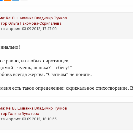
ма:
Re: Вышиванка
Владимир Пучков
втор
Ольга Пахомова-Скрипалёва
та и время: 03.09.2012, 17:47:00
ениально!
все равно, из любых сиротинцев,
домой - чуешь, ненька? – сбегу!" -
юбовь всегда жертва. "Сватьям" не понять.
 меня есть такое определение: скрижальное стихотворение, 
ма:
Re: Вышиванка
Владимир Пучков
втор
Галина Булатова
та и время: 03.09.2012, 18:10:55