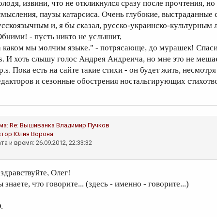
олодя, извини, что не откликнулся сразу после прочтения, но
смысления, паузы катарсиса. Очень глубокие, выстраданные 
усскоязычным и, я бы сказал, русско-украинско-культурным 
Обними! - пусть никто не услышит,
а каком мы молчим языке." - потрясающе, до мурашек! Спас
.s. И хоть слышу голос Андрея Андреича, но мне это не мешае
p.s. Пока есть на сайте такие стихи - он будет жить, несмот
едакторов и сезонные обострения ностальгирующих стихотв
ма:
Re: Вышиванка
Владимир Пучков
втор
Юлия Ворона
та и время: 26.09.2012, 22:33:32
. здравствуйте, Олег!
 знаете, что говорите... (здесь - именно - говорите...)
.