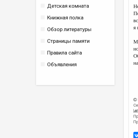
Детская комната
Н
По
Книжная полка
в
я 
Обзор литературы
Страницы памяти
М
но
Правила сайта
О
н
Объявления
Се
Пр
Пр