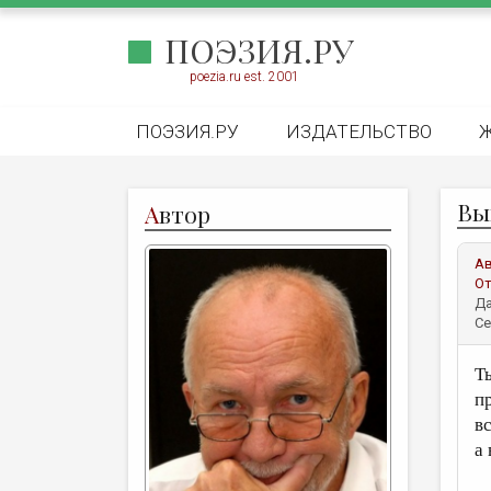
ПОЭЗИЯ.РУ
poezia.ru est. 2001
ПОЭЗИЯ.РУ
ИЗДАТЕЛЬСТВО
Вы
А
втор
А
От
Да
Се
Т
п
в
а 