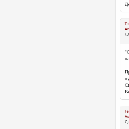
Д
Те
А
Да
"
н
П
п
С
В
Те
А
Да