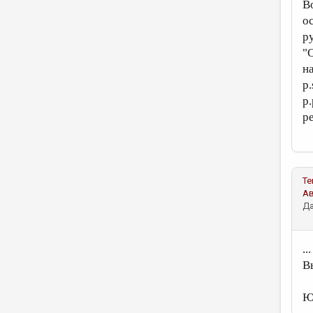
В
о
р
"
н
p
p.
р
Те
А
Да
..
Вы
Ю