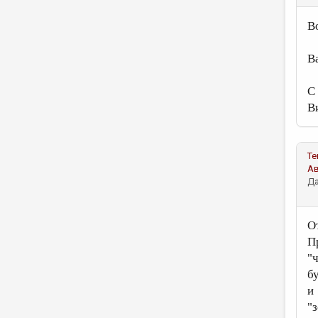
В
В
С 
В
Те
А
Да
О
П
"ч
б
и
"з