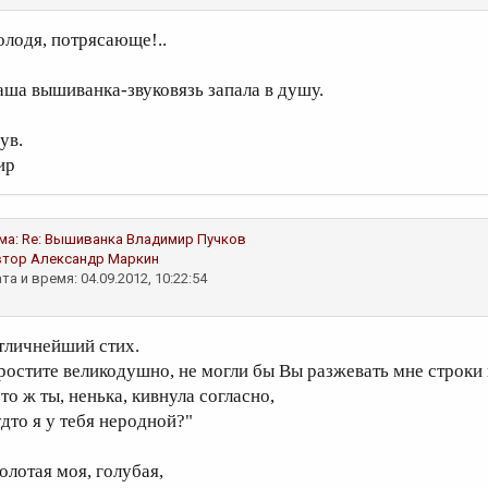
олодя, потрясающе!..
аша вышиванка-звуковязь запала в душу.
ув.
ир
ма:
Re: Вышиванка
Владимир Пучков
втор
Александр Маркин
та и время: 04.09.2012, 10:22:54
тличнейший стих.
ростите великодушно, не могли бы Вы разжевать мне строки 
то ж ты, ненька, кивнула согласно,
удто я у тебя неродной?"
олотая моя, голубая,