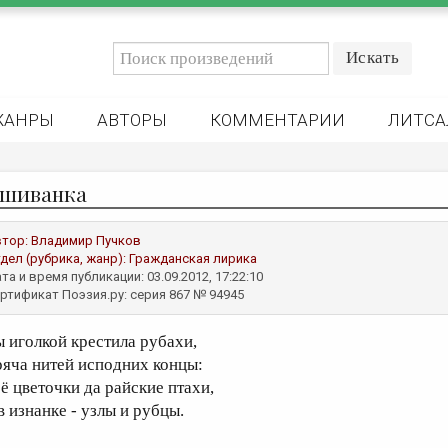
ЖАНРЫ
АВТОРЫ
КОММЕНТАРИИ
ЛИТСА
шиванка
втор:
Владимир Пучков
дел (рубрика, жанр):
Гражданская лирика
та и время публикации: 03.09.2012, 17:22:10
ртификат Поэзия.ру: серия 867 № 94945
ы иголкой крестила рубахи,
ряча нитей исподних концы:
сё цветочки да райские птахи,
в изнанке - узлы и рубцы.