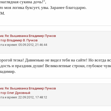
енаглядная сукина дочь!",
 то моя логика буксует, увы. Заранее благодарю.
.М.
ма:
Re: Вышиванка
Владимир Пучков
втор
Владимир В. Пучков
та и время: 05.09.2012, 21:46:44
орогой тезка! Давненько не видел тебя на сайте! Но всегда в
адость и праздник души! Великолепные строки, глубокое чув
ладимир.
ма:
Re: Вышиванка
Владимир Пучков
втор
Олег Духовный
та и время: 22.09.2012, 17:48:12