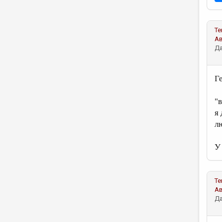
Те
А
Да
Г
"
я 
л
У
Те
А
Да