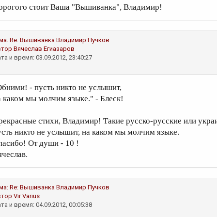
орогого стоит Ваша "Вышиванка", Владимир!
ма:
Re: Вышиванка
Владимир Пучков
втор
Вячеслав Егиазаров
та и время: 03.09.2012, 23:40:27
Обними! - пусть никто не услышит,
а каком мы молчим языке." - Блеск!
рекрасные стихи, Владимир! Такие русско-русские или укра
усть никто не услышит, на каком мы молчим языке.
пасибо! От души - 10 !
ячеслав.
ма:
Re: Вышиванка
Владимир Пучков
втор
Vir Varius
та и время: 04.09.2012, 00:05:38