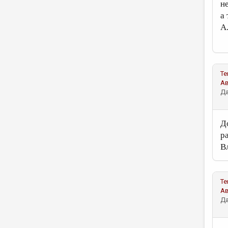
н
а
А
Те
А
Да
Д
р
В
Те
А
Да