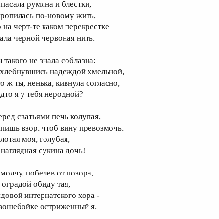
апасала румяна и блестки,
оропилась по-новому жить,
о на черт-те каком перекрестке
тала черной червоная нить.
ы такого не знала соблазна:
ахлебнувшись надеждой хмельной,
о ж ты, ненька, кивнула согласно,
удто я у тебя неродной?
еред сватьями печь колупая,
упишь взор, чтоб вину превозмочь,
олотая моя, голубая,
енаглядная сукина дочь!
 молчу, побелев от позора,
а оградой обиду тая,
ядовой интернатского хора -
 вошебойке остриженный я.