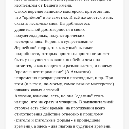
неотъемлем от Вашего имени.
Стихотворение написано мастерски, при этом так,
что "приёмов" и не заметно. И всё же хочется о них
сказать несколько слов. Вы добиваетесь
удивительной достоверности в своих
полулегендарных, полуисторических
исследованиях. Веришь в существование
Лернейской гидры, так как узнаёшь такие
подробности, которых просто-напросто не может
быть у несуществовавших особей: и чем она
питается, и как плодится и размножается, и почему
"времена вегетарианские" (А.Ахматова)
непременно превращаются в плотоядные, и пр. При
этом (и в этом, по-моему, самое важное мастерство)
никаких явных аллюзий.
Аллюзия, конечно, есть, но она "сделана" столь
изящно, что не сразу и углядишь. В заключительной
строчке есть сбой времён: на протяжении всего
стихотворения действие отнесено к прошлому
(глаголы и глагольные формы - в прошедшем
времени), а здесь - два глагола в будущем времени.