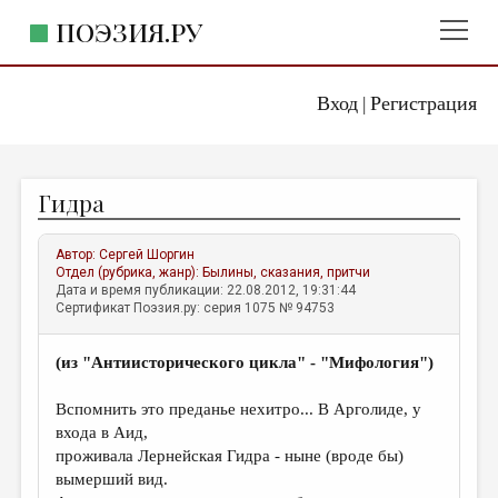
ПОЭЗИЯ.РУ
Вход
Регистрация
ГЛАВНОЕ МЕНЮ
|
ПОЭЗИЯ.РУ
ИЗДАТЕЛЬСТВО
Гидра
ЖАНРЫ
АВТОРЫ
Автор:
Сергей Шоргин
Отдел (рубрика, жанр):
Былины, сказания, притчи
КОММЕНТАРИИ
Дата и время публикации: 22.08.2012, 19:31:44
Сертификат Поэзия.ру: серия 1075 № 94753
ЛИТСАЛОН
(из "Антиисторического цикла" - "Мифология")
НОВОСТИ
ПРАВИЛА САЙТА
Вспомнить это преданье нехитро... В Арголиде, у
входа в Аид,
проживала Лернейская Гидра - ныне (вроде бы)
ОТДЕЛЫ И РУБРИКИ
вымерший вид.
ИЗБРАННОЕ