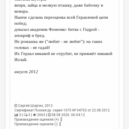
МАЛАЯ ПРОЗА
вепря, зайца и мелкую пташку, даже бабочку и
комара.
ЭССЕИСТИКА
Нынче сделана переоценка всей Геракловой цепи
ЛИТЕРАТУРОВЕДЕНИЕ
побед;
доказал академик Фоменко: битва с Гидрой -
КУЛЬТУРОВЕДЕНИЕ
апокриф и бред.
Не ромашка же ("любит - не любит"): на таких
ПУБЛИЦИСТИКА
головах - не гадай!
РЕЦЕНЗИРОВАНИЕ
Их Геракл никакой не отрубит, не прижжёт никакой
Иолай.
ЦИКЛЫ ПУБЛИКАЦИЙ
август 2012
ТРЕДИАКОВСКИЙ
МЕДИА
ВКОНТАКТЕ
Сергей Шоргин
, 2012
Сертификат Поэзия.ру: серия 1075 № 94753 от 22.08.2012
0 |
3 |
2063 |
08.08.2026. 06:04:12
Произведение оценили (+): []
Произведение оценили (-): []