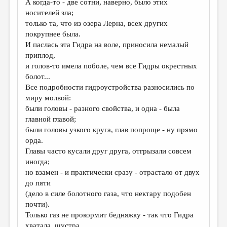
А когда-то - две сотни, наверно, было этих
носителей зла;
ДАЙДЖЕСТ
только та, что из озера Лерна, всех других
ПРОИЗВЕДЕНИЯ
покрупнее была.
И паслась эта Гидра на воле, приносила немалый
ПЕРЕВОДЫ
приплод,
и голов-то имела поболе, чем все Гидры окрестных
КОНКУРСЫ
болот...
ДЕТСКАЯ КОМНАТА
Все подробности гидроустройства разносились по
миру молвой:
КНИЖНАЯ ПОЛКА
были головы - разного свойства, и одна - была
главной главой;
ОБЗОР ЛИТЕРАТУРЫ
были головы узкого круга, глав попроще - ну прямо
СТРАНИЦЫ ПАМЯТИ
орда.
Главы часто кусали друг друга, отгрызали совсем
ОБЪЯВЛЕНИЯ
иногда;
но взамен - и практически сразу - отрастало от двух
КОЛОНКА РЕДАКТОРА
до пяти
(дело в силе болотного газа, что нектару подобен
РЕДКОЛЛЕГИЯ
почти).
ОТ РЕДАКЦИИ
Только газ не прокормит бедняжку - так что Гидра
хватала, шустра,