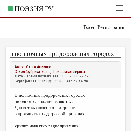
ПОЭЗИЯ.РУ
Вход
Регистрация
ГЛАВНОЕ МЕНЮ
|
ПОЭЗИЯ.РУ
ИЗДАТЕЛЬСТВО
в полночных придорожных городах
ЖАНРЫ
АВТОРЫ
Автор:
Ольга Аникина
Отдел (рубрика, жанр):
Пейзажная лирика
КОММЕНТАРИИ
Дата и время публикации: 01.03.2011, 22:47:35
Сертификат Поэзия.ру: серия 1416 № 93798
ЛИТСАЛОН
В полночных придорожных городах
НОВОСТИ
ни одного движения живого…
ПРАВИЛА САЙТА
Дрожит высоковольтная тревога
в протянутых над трассой проводах,
ОТДЕЛЫ И РУБРИКИ
хрипит невнятно радиоприёмник
ИЗБРАННОЕ