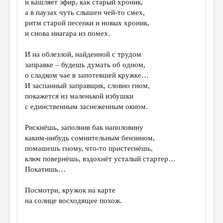
и кашляет эфир, как старый хроник,
а в паузах чуть слышен чей-то смех,
ДАЙДЖЕСТ
ритм старой песенки и новых хроник,
ПРОИЗВЕДЕНИЯ
и снова ниагара из помех.
ПЕРЕВОДЫ
И на облезлой, найденной с трудом
заправке – будешь думать об одном,
КОНКУРСЫ
о сладком чае в запотевшей кружке…
ДЕТСКАЯ КОМНАТА
И заспанный заправщик, словно гном,
покажется из маленькой избушки
КНИЖНАЯ ПОЛКА
с единственным заснеженным окном.
ОБЗОР ЛИТЕРАТУРЫ
Рискнёшь, заполнив бак наполовину
СТРАНИЦЫ ПАМЯТИ
каким-нибудь сомнительным бензином,
помашешь гному, что-то пристегнёшь,
ОБЪЯВЛЕНИЯ
ключ повернёшь, вздохнёт усталый стартер…
Покатишь…
КОЛОНКА РЕДАКТОРА
Посмотри, кружок на карте
РЕДКОЛЛЕГИЯ
на солнце восходящее похож.
ОТ РЕДАКЦИИ