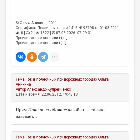
МАЛАЯ ПРОЗА
ЭССЕИСТИКА
Ольга Аникина
, 2011
ЛИТЕРАТУРОВЕДЕНИЕ
Сертификат Поэзия.ру: серия 1416 № 93798 от 01.03.2011
0 |
2 |
1822 |
07.08.2026. 07:29:31
КУЛЬТУРОВЕДЕНИЕ
Произведение оценили (+): []
Произведение оценили (-): []
ПУБЛИЦИСТИКА
РЕЦЕНЗИРОВАНИЕ
ЦИКЛЫ ПУБЛИКАЦИЙ
ТРЕДИАКОВСКИЙ
Тема:
Re: в полночных придорожных городах
Ольга
Аникина
МЕДИА
Автор
Александр Купрейченко
Дата и время: 22.06.2012, 19:48:13
ВКОНТАКТЕ
Прям
Пикник на обочине
какой-то... сильно
навевает...
Тема:
Re: в полночных придорожных городах
Ольга