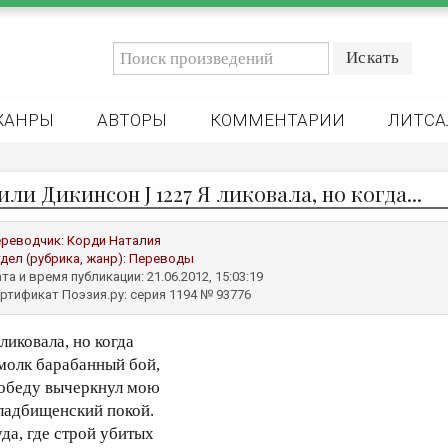
ЖАНРЫ
АВТОРЫ
КОММЕНТАРИИ
ЛИТСА
ли Дикинсон J 1227 Я ликовала, но когда...
реводчик:
Корди Наталия
дел (рубрика, жанр):
Переводы
та и время публикации: 21.06.2012, 15:03:19
ртификат Поэзия.ру: серия 1194 № 93776
ликовала, но когда
молк барабанный бой,
обеду вычеркнул мою
ладбищенский покой.
уда, где строй убитых