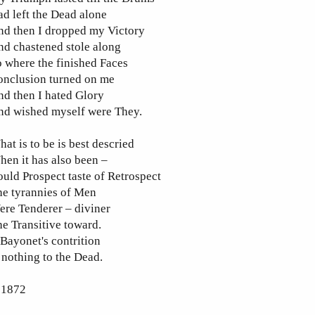
d left the Dead alone
nd then I dropped my Victory
d chastened stole along
 where the finished Faces
onclusion turned on me
d then I hated Glory
nd wished myself were They.
at is to be is best descried
en it has also been –
uld Prospect taste of Retrospect
he tyrannies of Men
re Tenderer – diviner
e Transitive toward.
Bayonet's contrition
 nothing to the Dead.
 1872