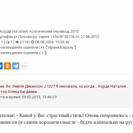
Корди Наталия
, поэтический перевод, 2012
ртификат Поэзия.ру: серия 1194 № 93776 от 21.06.2012
1 |
1 |
2119 |
06.08.2026. 19:36:42
оизведение оценили (+): ["Ирина Бараль"]
оизведение оценили (-): []
ма:
Re: Эмили Дикинсон J 1227 Я ликовала, но когда...
Корди Наталия
втор
Елена Багдаева
та и время: 03.02.2013, 13:46:29
аталия! - Какой у Вас страстный стиль! Очень понравилось -
икинсон (в самом хорошем смысле - будто изначально на ру