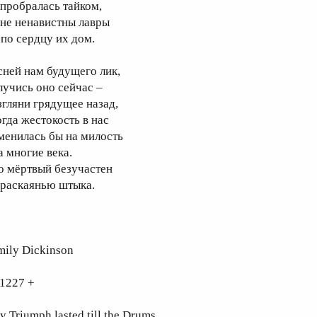
 пробралась тайком,
не ненавистны лавры
 по сердцу их дом.
сней нам будущего лик,
лучись оно сейчас –
згляни грядущее назад,
огда жестокость в нас
менилась бы на милость
а многие века.
о мёртвый безучастен
 раскаянью штыка.
mily Dickinson
 1227 +
 Triumph lasted till the Drums