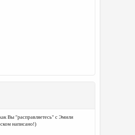
 как Вы "расправляетесь" с Эмили
сском написано!)