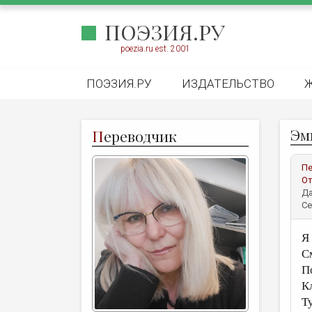
ПОЭЗИЯ.РУ
poezia.ru est. 2001
ПОЭЗИЯ.РУ
ИЗДАТЕЛЬСТВО
Эми
П
ереводчик
Пе
От
Да
Се
Я 
С
П
К
Т