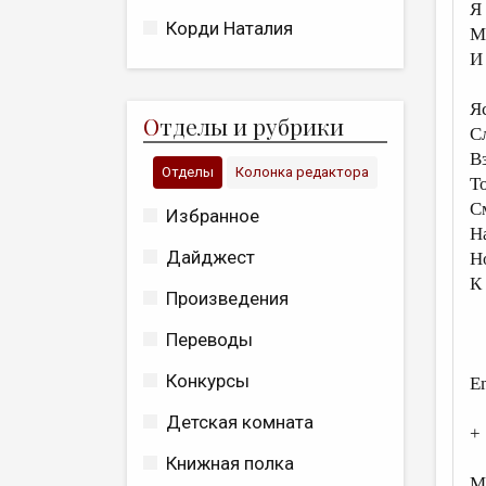
Я
Корди Наталия
М
И
Я
О
тделы и рубрики
С
В
Отделы
Колонка редактора
Т
С
Избранное
Н
Дайджест
Н
К
Произведения
Переводы
Конкурсы
E
Детская комната
+
Книжная полка
My