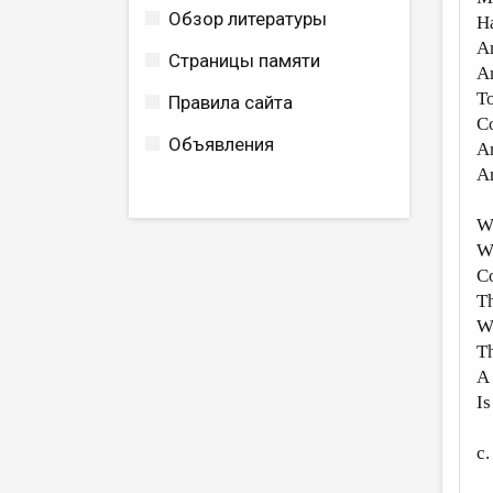
Обзор литературы
Ha
A
Страницы памяти
An
To
Правила сайта
C
Объявления
An
A
Wh
Wh
Co
T
We
Th
A 
Is
c.