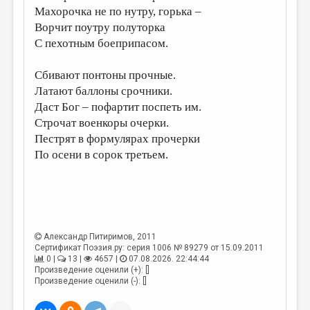
Махорочка не по нутру, горька –
Ворчит поутру полуторка
С пехотным боеприпасом.
Сбивают понтоны прочные.
Латают баллоны срочники.
Даст Бог – пофартит поспеть им.
Строчат военкоры очерки.
Пестрят в формулярах прочерки
По осени в сорок третьем.
Александр Питиримов
, 2011
Сертификат Поэзия.ру: серия 1006 № 89279 от 15.09.2011
0 |
13 |
4657 |
07.08.2026. 22:44:44
Произведение оценили (+): []
Произведение оценили (-): []