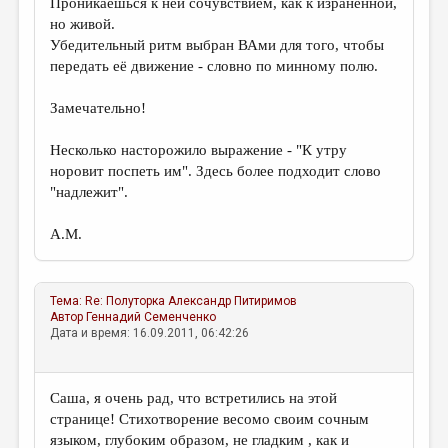
Проникаешься к ней сочувствием, как к израненной,
но живой.
Убедительный ритм выбран ВАми для того, чтобы
передать её движение - словно по минному полю.
Замечательно!
Несколько насторожило выражение - "К утру
норовит поспеть им". Здесь более подходит слово
"надлежит".
А.М.
Тема:
Re: Полуторка
Александр Питиримов
Автор
Геннадий Семенченко
Дата и время: 16.09.2011, 06:42:26
Саша, я очень рад, что встретились на этой
странице! Стихотворение весомо своим сочным
языком, глубоким образом, не гладким , как и