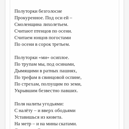
ДАЙДЖЕСТ
Полуторки безголосие
Прокуренное. Под оси ей –
ПРОИЗВЕДЕНИЯ
Смоленщина лихолетьем.
ПЕРЕВОДЫ
Считают птенцов по осени.
Считаем юнцов погостами
КОНКУРСЫ
По осени в сорок третьем.
ДЕТСКАЯ КОМНАТА
Полуторки «ми» осиплое.
КНИЖНАЯ ПОЛКА
По трупам мы, под осинами,
ОБЗОР ЛИТЕРАТУРЫ
Дымящими в ратных пашнях,
По трефам в свинцовой оспине,
СТРАНИЦЫ ПАМЯТИ
По стрехам, ползущим по земи,
ОБЪЯВЛЕНИЯ
Укрывшим безвестно павших.
КОЛОНКА РЕДАКТОРА
Поля налиты угодьями:
С налёту – и вверх ободьями
РЕДКОЛЛЕГИЯ
Уставишься из кювета.
ОТ РЕДАКЦИИ
На метр – и на мины скатами.