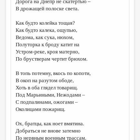
Дорога на Днепр не скатертью –
МАЛАЯ ПРОЗА
В дрожащей полоске света.
ЭССЕИСТИКА
Как будто колейка тощая?
ЛИТЕРАТУРОВЕДЕНИЕ
Как будто калека, ощупью,
КУЛЬТУРОВЕДЕНИЕ
Ведома, как сука, нюхом,
Полуторка к броду катит на
ПУБЛИЦИСТИКА
Устром-реке, кроя матерно,
РЕЦЕНЗИРОВАНИЕ
По брустверам чертит брюхом.
ЦИКЛЫ ПУБЛИКАЦИЙ
В топь потемну, вкось по копоти,
ТРЕДИАКОВСКИЙ
В окоп на разутом ободе,
Хоть в оба глядел товарищ.
МЕДИА
Под Марьиными, Нежодами –
ВКОНТАКТЕ
С подпалинами, ожогами –
Околицами пожарищ.
Ох, братцы, как ноет вмятина.
Добраться не внове затемно
По нервным военным трассам.