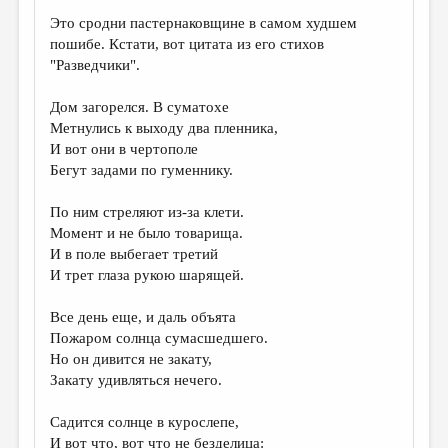
Это сродни пастернаковщине в самом худшем
пошибе. Кстати, вот цитата из его стихов
"Разведчики".
Дом загорелся. B суматохе
Метнулись к выходу два пленника,
И вот они в чертополе
Бегут задами по гуменнику.
По ним стреляют из-за клети.
Момент и не было товарища.
И в поле выбегает третий
И трет глаза рукою шарящей.
Все день еще, и даль объята
Пожаром солнца сумасшедшего.
Но он дивится не закату,
Закату удивляться нечего.
Садится солнце в курослепе,
И вот что, вот что не безделица: