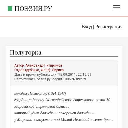
ПОЭЗИЯ.РУ
Вход
Регистрация
ГЛАВНОЕ МЕНЮ
|
ПОЭЗИЯ.РУ
ИЗДАТЕЛЬСТВО
Полуторка
ЖАНРЫ
АВТОРЫ
Автор:
Александр Питиримов
Отдел (рубрика, жанр):
Лирика
КОММЕНТАРИИ
Дата и время публикации: 15.09.2011, 22:12:09
Сертификат Поэзия.ру: серия 1006 № 89279
ЛИТСАЛОН
Володьке Питиримову (1924–1943),
НОВОСТИ
гвардии рядовому 94 гвардейского стрелкового полка 30
ПРАВИЛА САЙТА
гвардейской стрелковой дивизии,
который убит дважды и похоронен дважды –
ОТДЕЛЫ И РУБРИКИ
у Марьино в августе и под Малой Нежодой в сентябре…
ИЗБРАННОЕ