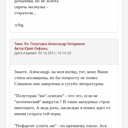
добычики, но не золота
сиречь молчуны -
старатели...
:о\bg
Тема:
Re: Полуторка
Александр Питиримов
Автор
Юрий Лифшиц
Дата и время: 03.10.2011, 16:16:20
Знаете, Александр, на моя взгляд, тот, кому Ваши
стихи посвящены, их бы попросту не понял.
Слишком они заверчены и сугубо литературны.
"Полуторки "ми" осиплое" - что это, если не
"поэтический" выкрутас? И таких вычурных строк
многовато. А ведь речь, насколько я понял, идет от
имени солдата той поры.
"Пофартит успеть им" - по-прежнему плохо. Ася