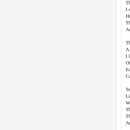
Th
I
Hu
Th
An
Th
A 
I 
Of
Ea
Ca
Te
Li
Wi
Th
Th
An