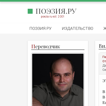
ПОЭЗИЯ.РУ
poezia.ru est. 2001
ПОЭЗИЯ.РУ
ИЗДАТЕЛЬСТВО
Ви
П
ереводчик
Пе
От
Да
Се
Э
В
В
Е