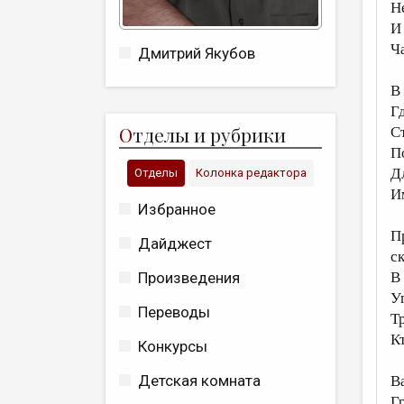
Н
И
Ч
Дмитрий Якубов
В
Гд
О
тделы и рубрики
С
П
Д
Отделы
Колонка редактора
И
Избранное
П
Дайджест
ск
Произведения
В
У
Переводы
Т
Кт
Конкурсы
Детская комната
В
Г