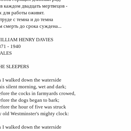
 в каждом двадцать мертвецов -
х для работы оживят.
 труде с темна и до темна
м смерть до срока суждена...
ILLIAM HENRY DAVIES
871 - 1940
ALES
HE SLEEPERS
 I walked down the waterside
is silent morning, wet and dark;
fore the cocks in farmyards crowed,
fore the dogs began to bark;
fore the hour of five was struck
 old Westminster's mighty clock:
 I walked down the waterside