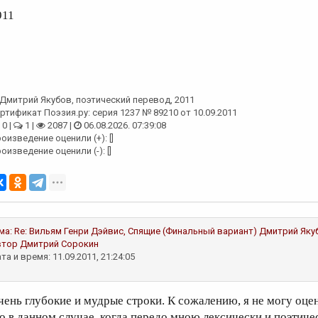
911
Дмитрий Якубов
, поэтический перевод, 2011
ртификат Поэзия.ру: серия 1237 № 89210 от 10.09.2011
0 |
1 |
2087 |
06.08.2026. 07:39:08
оизведение оценили (+): []
оизведение оценили (-): []
ма:
Re: Вильям Генри Дэйвис, Спящие (Финальный вариант)
Дмитрий Яку
втор
Дмитрий Сорокин
та и время: 11.09.2011, 21:24:05
чень глубокие и мудрые строки. К сожалению, я не могу оцен
то в данном случае, когда передо мною лексически и поэтиче