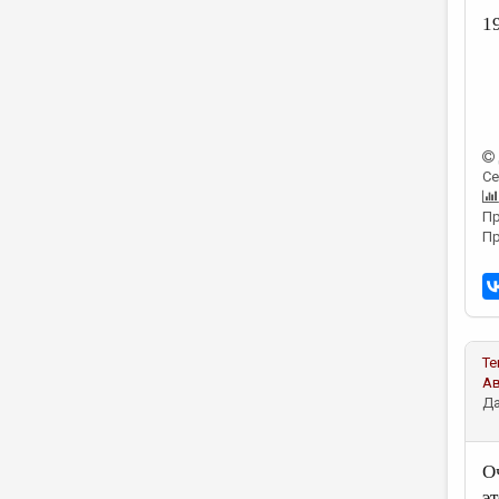
1
Се
Пр
Пр
Те
А
Да
О
э