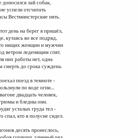
е доносился лай собак,
 не успели отсчитать
асы Вестминстерские пять.
 тот день на берег я пришёл,
е, кутаясь во все подряд,
то нищих женщин и мужчин
од ветром леденящим спят.
ля них работы нет, одна
м смерть до срока суждена.
роехал поезд в темноте -
ользнули по воде огни...
 вагоне двадцать человек,
грюмы и бледны они.
рудяг усталых груда тел -
о спал, кто в полусне сидел.
агонов десять пронеслось,
робов горящих длинный ряд,