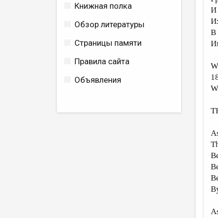
Книжная полка
И
И
Обзор литературы
В
Страницы памяти
И
Правила сайта
W
1
Объявления
W
T
As
Th
Be
Be
Be
By
As