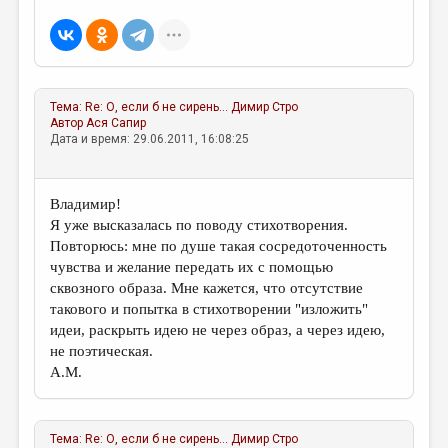
МАЛАЯ ПРОЗА
ЭССЕИСТИКА
ЛИТЕРАТУРОВЕДЕНИЕ
Тема:
Re: О, если б не сирень...
Димир Стро
КУЛЬТУРОВЕДЕНИЕ
Автор
Ася Сапир
Дата и время: 29.06.2011, 16:08:25
ПУБЛИЦИСТИКА
РЕЦЕНЗИРОВАНИЕ
Владимир!
ЦИКЛЫ ПУБЛИКАЦИЙ
Я уже высказалась по поводу стихотворения.
Повторюсь: мне по душе такая сосредоточенность
ТРЕДИАКОВСКИЙ
чувства и желание передать их с помощью
МЕДИА
сквозного образа. Мне кажется, что отсутствие
такового и попытка в стихотворении "изложить"
ВКОНТАКТЕ
идеи, раскрыть идею не через образ, а через идею,
не поэтическая.
А.М.
Тема:
Re: О, если б не сирень...
Димир Стро