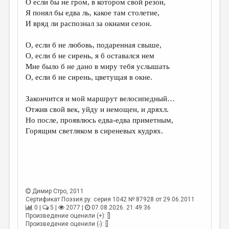
О если бы не гром, в котором свой резон,
Я понял бы едва ль, какое там столетие,
ДАЙДЖЕСТ
И вряд ли распознал за окнами сезон.
ПРОИЗВЕДЕНИЯ
О, если б не любовь, подаренная свыше,
ПЕРЕВОДЫ
О, если б не сирень, я б оставался нем
Мне было б не дано в миру тебя услышать
КОНКУРСЫ
О, если б не сирень, цветущая в окне.
ДЕТСКАЯ КОМНАТА
Закончится и мой маршрут велосипедный…
КНИЖНАЯ ПОЛКА
Отжив свой век, уйду и немощен, и дряхл.
Но после, проявлюсь едва-едва приметным,
ОБЗОР ЛИТЕРАТУРЫ
Горящим светляком в сиреневых кудрях.
СТРАНИЦЫ ПАМЯТИ
ОБЪЯВЛЕНИЯ
КОЛОНКА РЕДАКТОРА
Димир Стро
, 2011
РЕДКОЛЛЕГИЯ
Сертификат Поэзия.ру: серия 1042 № 87928 от 29.06.2011
0 |
5 |
2077 |
07.08.2026. 21:49:36
ОТ РЕДАКЦИИ
Произведение оценили (+): []
Произведение оценили (-): []