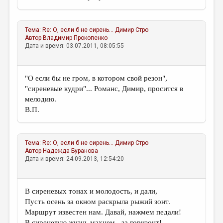
Тема:
Re: О, если б не сирень...
Димир Стро
Автор
Владимир Прокопенко
Дата и время: 03.07.2011, 08:05:55
"О если бы не гром, в котором свой резон",
"сиреневые кудри"... Романс, Димир, просится в
мелодию.
В.П.
Тема:
Re: О, если б не сирень...
Димир Стро
Автор
Надежда Буранова
Дата и время: 24.09.2013, 12:54:20
В сиреневых тонах и молодость, и дали,
Пусть осень за окном раскрыла рыжий зонт.
Маршрут известен нам. Давай, нажмем педали!
В сиреневую жизнь махнем - за горизонт!