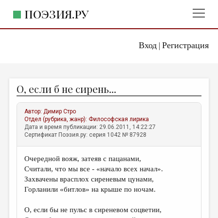
ПОЭЗИЯ.РУ
Вход
Регистрация
ГЛАВНОЕ МЕНЮ
|
ПОЭЗИЯ.РУ
ИЗДАТЕЛЬСТВО
О, если б не сирень...
ЖАНРЫ
АВТОРЫ
Автор:
Димир Стро
Отдел (рубрика, жанр):
Философская лирика
КОММЕНТАРИИ
Дата и время публикации: 29.06.2011, 14:22:27
Сертификат Поэзия.ру: серия 1042 № 87928
ЛИТСАЛОН
Очередной вояж, затеяв с пацанами,
НОВОСТИ
Считали, что мы все - «начало всех начал».
ПРАВИЛА САЙТА
Захвачены врасплох сиреневым цунами,
Горланили «битлов» на крыше по ночам.
ОТДЕЛЫ И РУБРИКИ
О, если бы не пульс в сиреневом соцветии,
ИЗБРАННОЕ