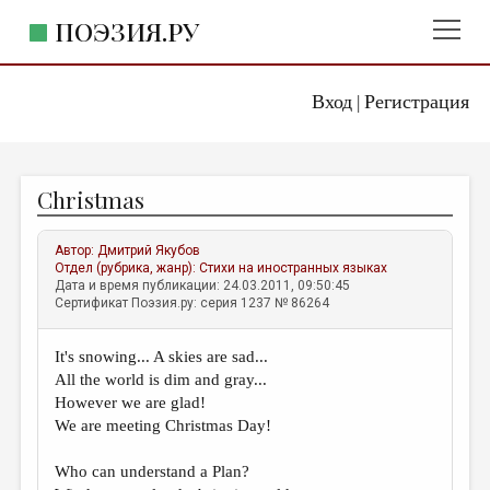
ПОЭЗИЯ.РУ
Вход
Регистрация
ГЛАВНОЕ МЕНЮ
|
ПОЭЗИЯ.РУ
ИЗДАТЕЛЬСТВО
Christmas
ЖАНРЫ
АВТОРЫ
Автор:
Дмитрий Якубов
Отдел (рубрика, жанр):
Стихи на иностранных языках
КОММЕНТАРИИ
Дата и время публикации: 24.03.2011, 09:50:45
Сертификат Поэзия.ру: серия 1237 № 86264
ЛИТСАЛОН
It's snowing... A skies are sad...
НОВОСТИ
All the world is dim and gray...
ПРАВИЛА САЙТА
However we are glad!
We are meeting Christmas Day!
ОТДЕЛЫ И РУБРИКИ
Who can understand a Plan?
ИЗБРАННОЕ