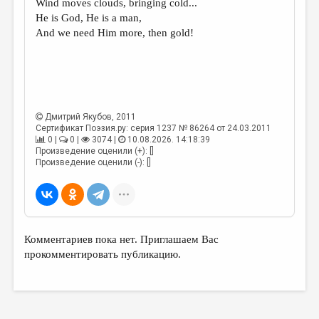
Wind moves clouds, bringing cold...
He is God, He is a man,
ДАЙДЖЕСТ
And we need Him more, then gold!
ПРОИЗВЕДЕНИЯ
ПЕРЕВОДЫ
КОНКУРСЫ
Дмитрий Якубов
, 2011
ДЕТСКАЯ КОМНАТА
Сертификат Поэзия.ру: серия 1237 № 86264 от 24.03.2011
0 |
0 |
3074 |
10.08.2026. 14:18:39
КНИЖНАЯ ПОЛКА
Произведение оценили (+): []
Произведение оценили (-): []
ОБЗОР ЛИТЕРАТУРЫ
СТРАНИЦЫ ПАМЯТИ
ОБЪЯВЛЕНИЯ
Комментариев пока нет. Приглашаем Вас
КОЛОНКА РЕДАКТОРА
прокомментировать публикацию.
РЕДКОЛЛЕГИЯ
ОТ РЕДАКЦИИ