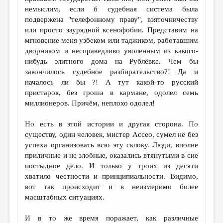
немыслим, если б судебная система была
подвержена "телефонному праву", взяточничеству
или просто заурядной ксенофобии. Представим на
мгновение меня узбеком или таджиком, работавшим
дворником и несправедливо уволенным из какого-
нибудь элитного дома на Рублёвке. Чем бы
закончилось судебное разбирательство?! Да и
началось ли бы ?! А тут какой-то русский
пристарок, без гроша в кармане, одолел семь
миллионеров. Причём, неплохо одолел!
Но есть в этой истории и другая сторона. По
существу, один человек, мистер Ассео, сумел не без
успеха организовать всю эту склоку. Люди, вполне
приличные и не злобные, оказались втянутыми в сие
постыдное дело. И только у троих из десяти
хватило честности и принципиальности. Видимо,
вот так происходит и в неизмеримо более
масштабных ситуациях.
И в то же время поражает, как различные