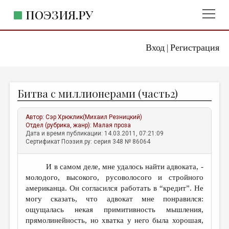
ПОЭЗИЯ.РУ
Вход
Регистрация
ГЛАВНОЕ МЕНЮ
|
ПОЭЗИЯ.РУ
ИЗДАТЕЛЬСТВО
Битва с миллионерами (часть2)
ЖАНРЫ
АВТОРЫ
Автор:
Сэр Хрюклик(Михаил Резницкий)
Отдел (рубрика, жанр):
Малая проза
КОММЕНТАРИИ
Дата и время публикации: 14.03.2011, 07:21:09
Сертификат Поэзия.ру: серия 348 № 86064
ЛИТСАЛОН
И в самом деле, мне удалось найти адвоката, -
НОВОСТИ
молодого, высокого, русоволосого и стройного
ПРАВИЛА САЙТА
американца. Он согласился работать в “кредит”. Не
могу сказать, что адвокат мне понравился:
ощущалась некая примитивность мышления,
ОТДЕЛЫ И РУБРИКИ
прямолинейность, но хватка у него была хорошая,
ИЗБРАННОЕ