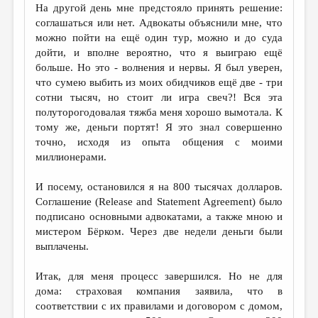
На другой день мне предстояло принять решение:
соглашаться или нет. Адвокаты объяснили мне, что
можно пойти на ещё один тур, можно и до суда
дойти, и вполне вероятно, что я выиграю ещё
больше. Но это - волнения и нервы. Я был уверен,
что сумею выбить из моих обидчиков ещё две - три
сотни тысяч, но стоит ли игра свеч?! Вся эта
полуторогодовалая тяжба меня хорошо вымотала. К
тому же, деньги портят! Я это знал совершенно
точно, исходя из опыта общения с моими
миллионерами.
И посему, остановился я на 800 тысячах долларов.
Соглашение (Release and Statement Agreement) было
подписано основными адвокатами, а также мною и
мистером Бёрком. Через две недели деньги были
выплачены.
Итак, для меня процесс завершился. Но не для
дома: страховая компания заявила, что в
соответствии с их правилами и договором с домом,