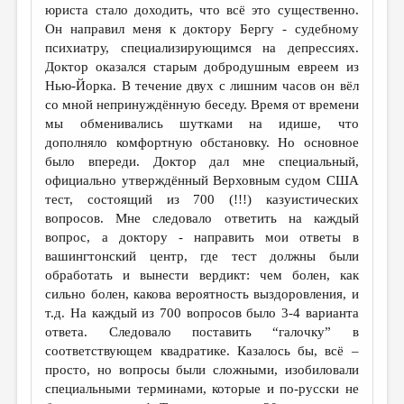
юриста стало доходить, что всё это существенно.
Он направил меня к доктору Бергу - судебному
психиатру, специализирующимся на депрессиях.
Доктор оказался старым добродушным евреем из
Нью-Йорка. В течение двух с лишним часов он вёл
со мной непринуждённую беседу. Время от времени
мы обменивались шутками на идише, что
дополняло комфортную обстановку. Но основное
было впереди. Доктор дал мне специальный,
официально утверждённый Верховным судом США
тест, состоящий из 700 (!!!) казуистических
вопросов. Мне следовало ответить на каждый
вопрос, а доктору - направить мои ответы в
вашингтонский центр, где тест должны были
обработать и вынести вердикт: чем болен, как
сильно болен, какова вероятность выздоровления, и
т.д. На каждый из 700 вопросов было 3-4 варианта
ответа. Следовало поставить “галочку” в
соответствующем квадратике. Казалось бы, всё –
просто, но вопросы были сложными, изобиловали
специальными терминами, которые и по-русски не