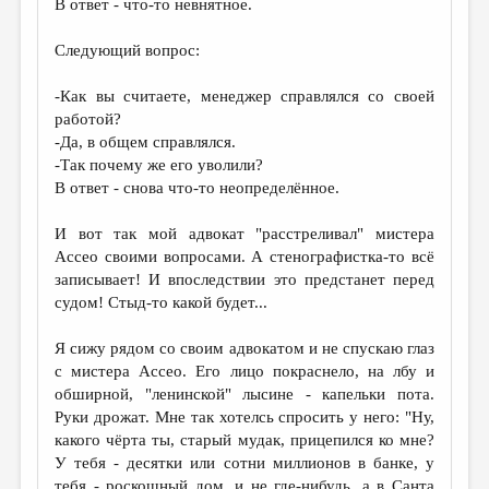
В ответ - что-то невнятное.
Следующий вопрос:
-Как вы считаете, менеджер справлялся со своей
работой?
-Да, в общем справлялся.
-Так почему же его уволили?
В ответ - снова что-то неопределённое.
И вот так мой адвокат "расстреливал" мистера
Ассео своими вопросами. А стенографистка-то всё
записывает! И впоследствии это предстанет перед
судом! Стыд-то какой будет...
Я сижу рядом со своим адвокатом и не спускаю глаз
с мистера Ассео. Его лицо покраснело, на лбу и
обширной, "ленинской" лысине - капельки пота.
Руки дрожат. Мне так хотелсь спросить у него: "Ну,
какого чёрта ты, старый мудак, прицепился ко мне?
У тебя - десятки или сотни миллионов в банке, у
тебя - роскошный дом, и не где-нибудь, а в Санта