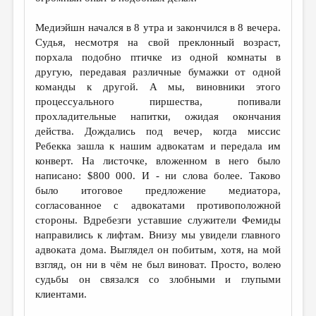
Медиэйшн начался в 8 утра и закончился в 8 вечера.
Судья, несмотря на свой преклонный возраст,
порхала подобно птичке из одной комнаты в
другую, передавая различные бумажки от одной
команды к другой. А мы, виновники этого
процессуального пиршества, попивали
прохладительные напитки, ожидая окончания
действа. Дождались под вечер, когда миссис
Ребекка зашла к нашим адвокатам и передала им
конверт. На листочке, вложенном в него было
написано: $800 000. И - ни слова более. Таково
было итоговое предложение медиатора,
согласованное с адвокатами противоположной
стороны. Вдребезги уставшие служители Фемиды
направились к лифтам. Внизу мы увидели главного
адвоката дома. Выглядел он побитым, хотя, на мой
взгляд, он ни в чём не был виноват. Просто, волею
судьбы он связался со злобными и глупыми
клиентами.