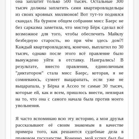
она заплатит только 500 тысяч. Остальные 300
тысяч должны заплатить сами квартировладельцы
из своих кровных миллионов! Вот тут-то поднялся
скандал. На бурном общем собрании мисс Баерс не
без сарказма заметила, что мистер Бёрк сделал всё
возможное для того, чтобы обеспечить Майклу
безбедную старость, но при чём здесь дом?!
Каждый квартировладелец, конечно, выплатил по 30
тысяч, однако после этого всё правление было
вынуждено уйти в отставку. Наигрались! В
результате, вместо правления, единоличным
"диктатором" стала мисс Баерс, которая, я не
сомневаюсь, сумеет выцарапать, если уже не
выцарапала, у Бёрка и Ассео те самые 30 тысяч,
которые ей, как и всем, пришлось внести, невзирая
на то, что она с самого начала была против моего
увольнения.
Я часто вспоминаю всю эту историю, а мои друзья
рассказывают её своим знакомым в качестве
примера того, как решаются судебные дела в
правовом государстве. Конечно, мой успех был бы