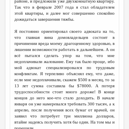
районе, и предложили уже двухкомнатную квартиру.
Так что в феврале 2007 года я стал обладателем
этой квартиры, и далее мог совершенно спокойно
дожидаться завершения тяжбы.
Я постоянно ориентировал своего адвоката на то,
что главная вина домовладельцев состоит в
причинении вреда моему драгоценному здоровью, в
лишении возможности работать в дальнейшем. А он
всё пытался сделать упор на том, что мне
недоплачивали жалование. Ему так было проще, ибо
мой адвокат специализировался по трудовым
конфликтам. Я терпеливо объяснял ему, что даже,
если мне недоплачивали, скажем $500 в месяц, то за
13 лет сумма составила бы $78000. А потеря
трудоспособности стоит много дороже! В конце
концов до него кое-что стало доходить. В начале
января он уже намеревался требовать 300 тысяч, а к
апрелю, после получения всех бумаг от врачей, он
заявил что потребует три миллиона долларов,
втайне надеясь получить хотя бы один. На том мы и
порешили.