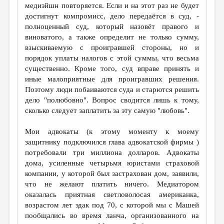
медиэйшн повторяется. Если и на этот раз не будет
достигнут компромисс, дело передаётся в суд, -
полноценный суд, который назовёт правого и
виноватого, а также определит не только сумму,
взыскиваемую с проигравшей стороны, но и
порядок уплаты налогов с этой суммы, что весьма
существенно. Кроме того, суд вправе принять и
иные малоприятные для проигравших решения.
Поэтому люди побаиваются суда и старются решить
дело "полюбовно". Вопрос сводится лишь к тому,
сколько следует заплатить за эту самую "любовь".
Мои адвокаты (к этому моменту к моему
защитнику подключился глава адвокатской фирмы )
потребовали три миллиона долларов. Адвокаты
дома, усиленные четырьмя юристами страховой
компании, у которой был застрахован дом, заявили,
что не желают платить ничего. Медиатором
оказалась приятная светловолосая американка,
возрастом лет эдак под 70, с которой мы с Машей
пообщались во время ланча, организованного на