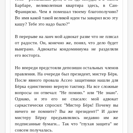
Барбаре, великолепная квартира здесь, в Сан-
Франциско. Чем я помешал твоему благополучию?
Во имя какой такой великой идеи ты заварил всю эту
кашу? Тебе это надо было?"
В перерыве на ланч мой адвокат разве что не плясал
от радости. Он, конечно же, понял, что дело будет
выиграно. Адвокаты кондоминиума не разделяли
его восторга.
Но впереди предстояли депозишн остальных членов
правления. На очереди был президент, мистер Бёрк.
После явного провала Ассео защитники нашли для
Бёрка единственно верную тактику. На все сложные
вопросы он отвечал: "Не помню." или "Не знаю".
Однако, и это его не спасало: мой адвокат
саркастически спросил: "Мистер Бёрк! Почему вы
ничего не помните? Вы же президент!" И далее
мистеру Бёрку предъявлялись недавно им же
подписанные бумаги... Так что "глухая защита" не
совсем получалась.