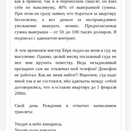
как в прямом, так и в переносном смысле: он взял
себе по максимуму, 40% от выигранной суммы.
ДАЙДЖЕСТ
При этом он сразу заявил, что бороться за квартиру
ПРОИЗВЕДЕНИЯ
бесполезно, а вот деньги за несправедливое
увольнение выиграть можно. Предполагаемая
ПЕРЕВОДЫ
сумма выигрыша – от 50 до 100 тысяч долларов. Я
подписал с адвокатом контракт.
КОНКУРСЫ
ДЕТСКАЯ КОМНАТА
А тем временем мистер Бёрк подал на меня в суд на
выселение. Однако, целый месяц посыльный суда не
КНИЖНАЯ ПОЛКА
мог мне вручить повестку. Ведь незадачливый
президент сам же отключил мой телефон! Домофон
ОБЗОР ЛИТЕРАТУРЫ
не работал. Как же меня найти?! Впрочем, суд надо
СТРАНИЦЫ ПАМЯТИ
мной так и не состоялся, ибо адвокаты между собой
договорились, что я оставлю квартиру до 1 февраля
ОБЪЯВЛЕНИЯ
2006г.
КОЛОНКА РЕДАКТОРА
Свой день Рождения я отметил написанием
триолета:
РЕДКОЛЛЕГИЯ
ОТ РЕДАКЦИИ
Уходят в небо кипарисы,
Уходят годы навсегда.