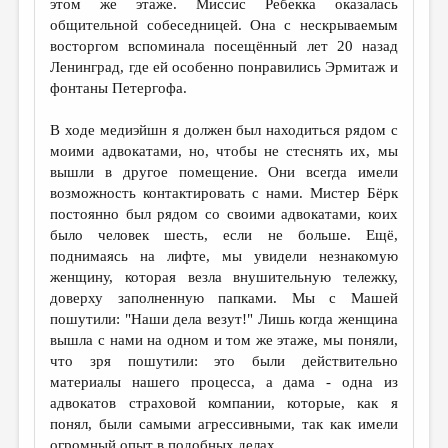
этом же этаже. Миссис Ребекка оказалась
общительной собеседницей. Она с нескрываемым
восторгом вспоминала посещённый лет 20 назад
Ленинград, где ей особенно понравились Эрмитаж и
фонтаны Петергофа.
В ходе медиэйшн я должен был находиться рядом с
моими адвокатами, но, чтобы не стеснять их, мы
вышли в другое помещение. Они всегда имели
возможность контактировать с нами. Мистер Бёрк
постоянно был рядом со своими адвокатами, коих
было человек шесть, если не больше. Ещё,
поднимаясь на лифте, мы увидели незнакомую
женщину, которая везла внушительную тележку,
доверху заполненную папками. Мы с Машей
пошутили: "Наши дела везут!" Лишь когда женщина
вышла с нами на одном и том же этаже, мы поняли,
что зря пошутили: это были действительно
материалы нашего процесса, а дама - одна из
адвокатов страховой компании, которые, как я
понял, были самыми агрессивными, так как имели
огромный опыт в подобных делах.