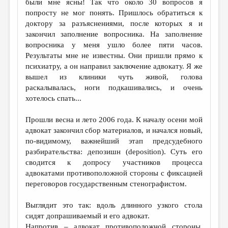
были мне ясны! Так что около 30 вопросов я
попросту не мог понять. Пришлось обратиться к
доктору за разъяснениями, после которых я и
закончил заполнение вопросника. На заполнение
вопросника у меня ушло более пяти часов.
Результаты мне не известны. Они пришли прямо к
психиатру, а он направил заключение адвокату. Я же
вышел из клиники чуть живой, голова
раскалывалась, ноги подкашивались, и очень
хотелось спать...
Прошли весна и лето 2006 года. К началу осени мой
адвокат закончил сбор материалов, и начался новый,
по-видимому, важнейший этап предсудебного
разбирательства: депозишн (deposition). Суть его
сводится к допросу участников процесса
адвокатами противоположной стороны с фиксацией
переговоров государственным стенографистом.
Выглядит это так: вдоль длинного узкого стола
сидят допрашиваемый и его адвокат.
Напротив – адвокат противоположной стороны,