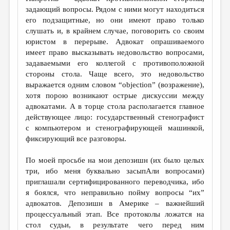
задающий вопросы. Рядом с ними могут находиться
его подзащитные, но они имеют право только
слушать и, в крайнем случае, поговорить со своим
юристом в перерыве. Адвокат опрашиваемого
имеет право высказывать недовольство вопросами,
задаваемыми его коллегой с противоположной
стороны стола. Чаще всего, это недовольство
выражается одним словом “objection” (возражение),
хотя порою возникают острые дискуссии между
адвокатами. А в торце стола располагается главное
действующее лицо: государственный стенографист
с компьютером и стенографирующей машинкой,
фиксирующий все разговоры.
По моей просьбе на мои депозишн (их было целых
три, ибо меня буквально засыпАли вопросами)
приглашали сертифицированного переводчика, ибо
я боялся, что неправильно пойму вопросы “их”
адвокатов. Депозишн в Америке – важнейший
процессуальный этап. Все протоколы ложатся на
стол судьи, в результате чего перед ним