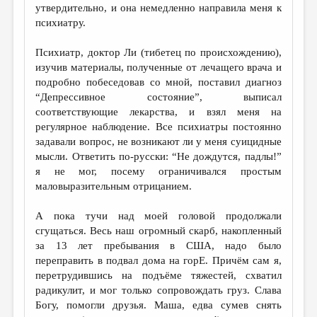
утвердительно, и она немедленно направила меня к
психиатру.
Психиатр, доктор Ли (тибетец по происхождению),
изучив материалы, полученные от лечащего врача и
подробно побеседовав со мной, поставил диагноз
“Депрессивное состояние”, выписал
соответствующие лекарства, и взял меня на
регулярное наблюдение. Все психиатры постоянно
задавали вопрос, не возникают ли у меня суицидные
мысли. Ответить по-русски: “Не дождутся, падлы!”
я не мог, посему ограничивался простым
маловыразительным отрицанием.
А пока тучи над моей головой продолжали
сгущаться. Весь наш огромный скарб, накопленный
за 13 лет пребывания в США, надо было
переправить в подвал дома на горЕ. Причём сам я,
перетрудившись на подъёме тяжестей, схватил
радикулит, и мог только сопровождать груз. Слава
Богу, помогли друзья. Маша, едва сумев снять