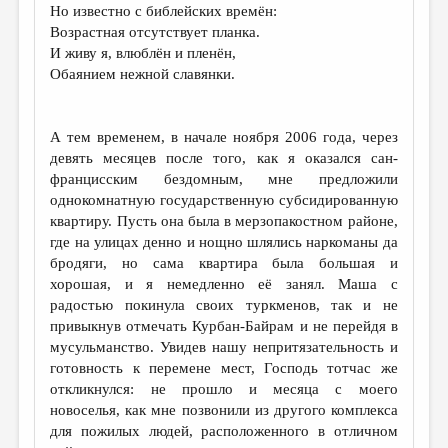
Но известно с библейских времён:
Возрастная отсутствует планка.
И живу я, влюблён и пленён,
Обаянием нежной славянки.
А тем временем, в начале ноября 2006 года, через
девять месяцев после того, как я оказался сан-
францисским бездомным, мне предложили
однокомнатную государственную субсидированную
квартиру. Пусть она была в мерзопакостном районе,
где на улицах денно и нощно шлялись наркоманы да
бродяги, но сама квартира была большая и
хорошая, и я немедленно её занял. Маша с
радостью покинула своих туркменов, так и не
привыкнув отмечать Курбан-Байрам и не перейдя в
мусульманство. Увидев нашу непритязательность и
готовность к перемене мест, Господь тотчас же
откликнулся: не прошло и месяца с моего
новоселья, как мне позвонили из другого комплекса
для пожилых людей, расположенного в отличном