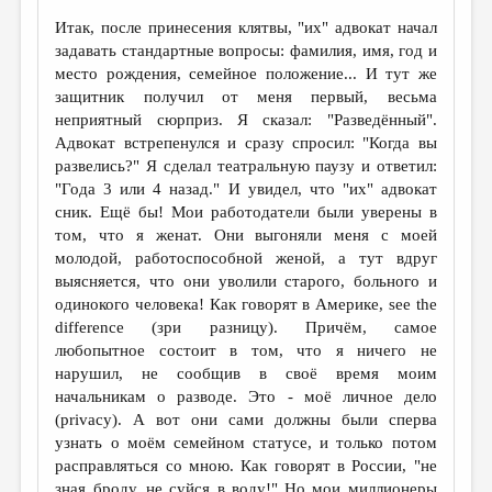
Итак, после принесения клятвы, "их" адвокат начал
задавать стандартные вопросы: фамилия, имя, год и
место рождения, семейное положение... И тут же
защитник получил от меня первый, весьма
неприятный сюрприз. Я сказал: "Разведённый".
Адвокат встрепенулся и сразу спросил: "Когда вы
развелись?" Я сделал театральную паузу и ответил:
"Года 3 или 4 назад." И увидел, что "их" адвокат
сник. Ещё бы! Мои работодатели были уверены в
том, что я женат. Они выгоняли меня с моей
молодой, работоспособной женой, а тут вдруг
выясняется, что они уволили старого, больного и
одинокого человека! Как говорят в Америке, see the
difference (зри разницу). Причём, самое
любопытное состоит в том, что я ничего не
нарушил, не сообщив в своё время моим
начальникам о разводе. Это - моё личное дело
(privacy). А вот они сами должны были сперва
узнать о моём семейном статусе, и только потом
расправляться со мною. Как говорят в России, "не
зная броду, не суйся в воду!" Но мои миллионеры