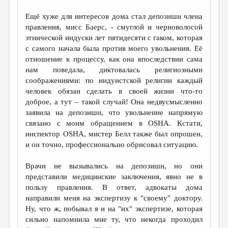
Ещё хуже для интересов дома стал депозишн члена
правления, мисс Баерс, - смуглой и черноволосой
этнической индуски лет пятидесяти с гаком, которая
с самого начала была против моего увольнения. Её
отношение к процессу, как она впоследствии сама
нам поведала, диктовалась религиозными
соображениями: по индуистской религии каждый
человек обязан сделать в своей жизни что-то
доброе, а тут – такой случай! Она недвусмысленно
заявила на депозишн, что увольнение напрямую
связано с моим обращением в OSHA. Кстати,
инспектор OSHA, мистер Белл также был опрошен,
и он точно, профессионально обрисовал ситуацию.
Врачи не вызывались на депозишн, но они
представили медицинские заключения, явно не в
пользу правления. В ответ, адвокаты дома
направили меня на экспертизу к "своему" доктору.
Ну, что ж, побывал я и на "их" экспертизе, которая
сильно напомнила мне ту, что некогда проходил