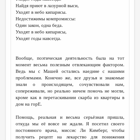
МАЛАЯ ПРОЗА
Найдя приют в лазурной выси,
Уходят в небо кипарисы.
ЭССЕИСТИКА
Недостижимы компромиссы:
ЛИТЕРАТУРОВЕДЕНИЕ
Один закон, одна беда.
Уходят в небо кипарисы,
КУЛЬТУРОВЕДЕНИЕ
Уходят годы навсегда.
ПУБЛИЦИСТИКА
РЕЦЕНЗИРОВАНИЕ
Вообще, поэтическая деятельность была на тот
момент весьма полезным отвлекающим фактором.
ЦИКЛЫ ПУБЛИКАЦИЙ
Ведь мы с Машей остались наедине с нашими
проблемами. Конечно же, все друзья и знакомые
ТРЕДИАКОВСКИЙ
знали о происходящем, сочувствовали нам,
МЕДИА
сопереживали, но реально ничем помочь не могли,
кроме как в перетаскивании скарба из квартиры в
ВКОНТАКТЕ
дом на горЕ.
Помощь, реальная и весьма серьёзная пришла,
откуда мы её вовсе не ждали. Я посетил своего
постоянного врача, миссис Ли Кимберг, чтобы
получить рецепт на лекарство для понижения