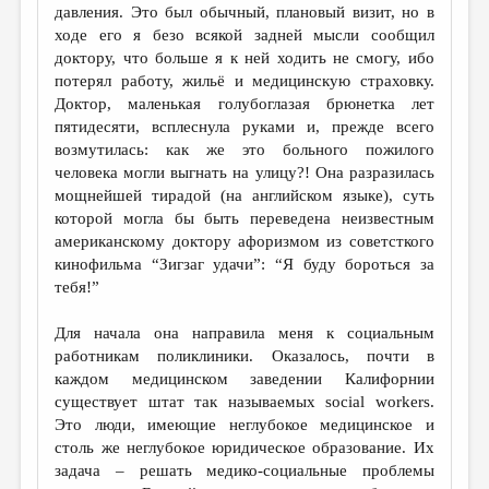
давления. Это был обычный, плановый визит, но в
ходе его я безо всякой задней мысли сообщил
доктору, что больше я к ней ходить не смогу, ибо
потерял работу, жильё и медицинскую страховку.
Доктор, маленькая голубоглазая брюнетка лет
пятидесяти, всплеснула руками и, прежде всего
возмутилась: как же это больного пожилого
человека могли выгнать на улицу?! Она разразилась
мощнейшей тирадой (на английском языке), суть
которой могла бы быть переведена неизвестным
американскому доктору афоризмом из советсткого
кинофильма “Зигзаг удачи”: “Я буду бороться за
тебя!”
Для начала она направила меня к социальным
работникам поликлиники. Оказалось, почти в
каждом медицинском заведении Калифорнии
существует штат так называемых social workers.
Это люди, имеющие неглубокое медицинское и
столь же неглубокое юридическое образование. Их
задача – решать медико-социальные проблемы