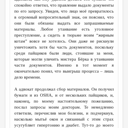
спокойно ответил, что правление выдало документы
по его запросу. Увидев, что лицо моё превратилось
в огромный вопросительный знак, он пояснил, что
они были обязаны выдать все запрашиваемые
материалы. Любое утаивание есть уголовное
преступление, а сидеть в тюрьме моим “жирным
котам” вовсе не хотелось. Они даже не рискнули
уничтожить хотя бы часть документов, поскольку
среди пайщиков были люди, стоявшие за меня,
которые могли уличить мистера Бёрка в утаивании
части документов. Именно в тот момент я
окончательно понял, что выигрыш процесса – лишь
дело времени.
А адвокат продолжал сбор материалов. Он получил
бумаги и из OSHA, и от нескольких пайщиков, и,
наконец, по моему настоятельному пожеланию,
послал запросы моим докторам. Те немедленно
ответили, перечислив мои болезни, и подчеркнув,
насколько мытьё окон и связанный с этим страх
усугубляет гипертонию и диабет. Тут-то до моего