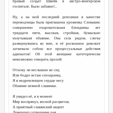
бравый солдат Швейк в австро-венгерском
госпитале. Было забавно!..
Ну, а на мой последний депозишн в качестве
переводчицы была приглашена уроженка Словакии:
совершенно очаровательная блондинка лет
тридцати пяти, высокая, стройная, буквально
излучавшая обаяние. Она села рядом, слегка
развернувшись ко мне, и её роскошное декольте
затмевало собою все процессуальные действия
адвокатов! Об этой женщине категорически
невозможно говорить прозой:
Отхожу ли неслышно ко сну,
Или бодро встаю спозаранку,
Я в недремлющем сердце несу
Обаяние нежной славянки.
Я увидел её, и в момент
Мир воспрянул, весной расцветая,
А приятный славянский акцент
Довершил сотворение рая.