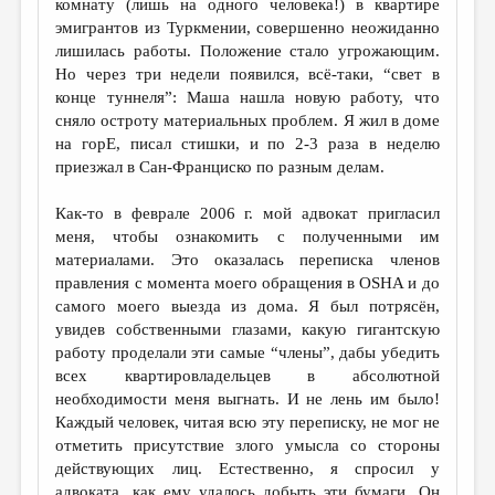
комнату (лишь на одного человека!) в квартире
эмигрантов из Туркмении, совершенно неожиданно
лишилась работы. Положение стало угрожающим.
Но через три недели появился, всё-таки, “свет в
конце туннеля”: Маша нашла новую работу, что
сняло остроту материальных проблем. Я жил в доме
на горЕ, писал стишки, и по 2-3 раза в неделю
приезжал в Сан-Франциско по разным делам.
Как-то в феврале 2006 г. мой адвокат пригласил
меня, чтобы ознакомить с полученными им
материалами. Это оказалась переписка членов
правления с момента моего обращения в OSHA и до
самого моего выезда из дома. Я был потрясён,
увидев собственными глазами, какую гигантскую
работу проделали эти самые “члены”, дабы убедить
всех квартировладельцев в абсолютной
необходимости меня выгнать. И не лень им было!
Каждый человек, читая всю эту переписку, не мог не
отметить присутствие злого умысла со стороны
действующих лиц. Естественно, я спросил у
адвоката, как ему удалось добыть эти бумаги. Он