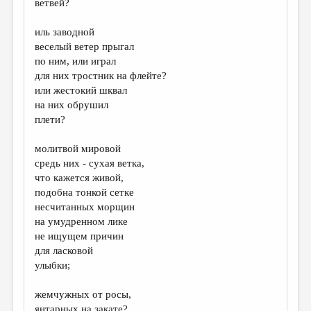
ветвей?
ДАЙДЖЕСТ
иль заводной
ПРОИЗВЕДЕНИЯ
веселый ветер прыгал
по ним, или играл
ПЕРЕВОДЫ
для них тростник на флейте?
или жестокий шквал
КОНКУРСЫ
на них обрушил
ДЕТСКАЯ КОМНАТА
плети?
КНИЖНАЯ ПОЛКА
молитвой мировой
средь них - сухая ветка,
ОБЗОР ЛИТЕРАТУРЫ
что кажется живой,
СТРАНИЦЫ ПАМЯТИ
подобна тонкой сетке
несчитанных морщин
ОБЪЯВЛЕНИЯ
на умудренном лике
не ищущем причин
КОЛОНКА РЕДАКТОРА
для ласковой
улыбки;
РЕДКОЛЛЕГИЯ
ОТ РЕДАКЦИИ
жемчужных от росы,
янтарных на закате?