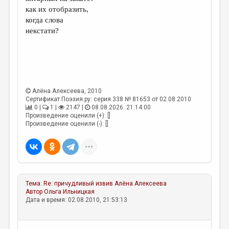
МАЛАЯ ПРОЗА
как их отобразить,
когда слова
ЭССЕИСТИКА
некстати?
ЛИТЕРАТУРОВЕДЕНИЕ
КУЛЬТУРОВЕДЕНИЕ
ПУБЛИЦИСТИКА
Алёна Алексеева
, 2010
РЕЦЕНЗИРОВАНИЕ
Сертификат Поэзия.ру: серия 338 № 81653 от 02.08.2010
0 |
1 |
2147 |
08.08.2026. 21:14:00
ЦИКЛЫ ПУБЛИКАЦИЙ
Произведение оценили (+): []
Произведение оценили (-): []
ТРЕДИАКОВСКИЙ
МЕДИА
ВКОНТАКТЕ
Тема:
Re: причудливый извив
Алёна Алексеева
Автор
Ольга Ильницкая
Дата и время: 02.08.2010, 21:53:13