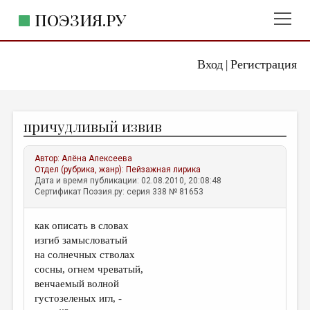
ПОЭЗИЯ.РУ
Вход
Регистрация
ГЛАВНОЕ МЕНЮ
|
ПОЭЗИЯ.РУ
ИЗДАТЕЛЬСТВО
причудливый извив
ЖАНРЫ
АВТОРЫ
Автор:
Алёна Алексеева
Отдел (рубрика, жанр):
Пейзажная лирика
КОММЕНТАРИИ
Дата и время публикации: 02.08.2010, 20:08:48
Сертификат Поэзия.ру: серия 338 № 81653
ЛИТСАЛОН
как описать в словах
НОВОСТИ
изгиб замысловатый
ПРАВИЛА САЙТА
на солнечных стволах
сосны, огнем чреватый,
венчаемый волной
ОТДЕЛЫ И РУБРИКИ
густозеленых игл, -
ИЗБРАННОЕ