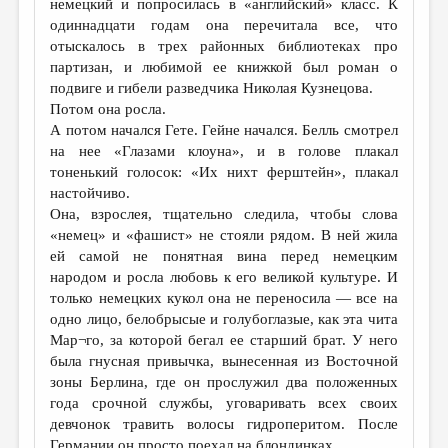
немецкий и попросилась в «английский» класс. К
одиннадцати годам она перечитала все, что
ДАЙДЖЕСТ
отыскалось в трех районных библиотеках про
ПРОИЗВЕДЕНИЯ
партизан, и любимой ее книжкой был роман о
подвиге и гибели разведчика Николая Кузнецова.
ПЕРЕВОДЫ
Потом она росла.
А потом начался Гете. Гейне начался. Белль смотрел
КОНКУРСЫ
на нее «Глазами клоуна», и в голове плакал
ДЕТСКАЯ КОМНАТА
тоненький голосок: «Их нихт ферштейн», плакал
настойчиво.
КНИЖНАЯ ПОЛКА
Она, взрослея, тщательно следила, чтобы слова
«немец» и «фашист» не стояли рядом. В ней жила
ОБЗОР ЛИТЕРАТУРЫ
ей самой не понятная вина перед немецким
СТРАНИЦЫ ПАМЯТИ
народом и росла любовь к его великой культуре. И
только немецких кукол она не переносила — все на
ОБЪЯВЛЕНИЯ
одно лицо, белобрысые и голубоглазые, как эта чита
Мар¬го, за которой бегал ее старший брат. У него
КОЛОНКА РЕДАКТОРА
была гнусная привычка, вынесенная из Восточной
зоны Берлина, где он прослужил два положенных
РЕДКОЛЛЕГИЯ
года срочной службы, уговаривать всех своих
ОТ РЕДАКЦИИ
девчонок травить волосы гидроперитом. После
Германии он просто поехал на блондинках.