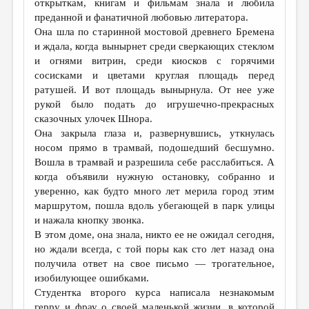
открыткам, книгам и фильмам знала и любила
преданной и фанатичной любовью литератора.
Она шла по старинной мостовой древнего Бремена
и ждала, когда вынырнет среди сверкающих стеклом
и огнями витрин, среди киосков с горячими
сосисками и цветами круглая площадь перед
ратушей. И вот площадь вынырнула. От нее уже
рукой было подать до игрушечно-прекрасных
сказочных улочек Шнора.
Она закрыла глаза и, развернувшись, уткнулась
носом прямо в трамвай, подошедший бесшумно.
Вошла в трамвай и разрешила себе расслабиться. А
когда объявили нужную остановку, собранно и
уверенно, как будто много лет мерила город этим
маршрутом, пошла вдоль убегающей в парк улицы
и нажала кнопку звонка.
В этом доме, она знала, никто ее не ожидал сегодня,
но ждали всегда, с той поры как сто лет назад она
получила ответ на свое письмо — трогательное,
изобилующее ошибками.
Студентка второго курса написала незнакомым
герру и фрау о своей маленькой жизни, в которой