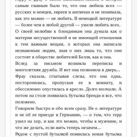
самым главным было то, что она любила всех —
русских и немцев, евреев и англичан и не понимала,
как это можно — не любить. В немецкой литературе
— более чем в любой другой — умели любить всех.
О своей нелюбви к блондинкам она думала как о
материи несущественной и не имеющей отношения
к тем важным вещам, о которых она написала
незнакомым людям, зная о них лишь то, что они
состоят в обществе любителей Белля, как и она.
Вслед за письмом возникла переписка и
многолетняя дружба. И вот она позвонила в дверь...
Фрау сказала, сглатывая слезы, что она одна,
посторонилась, пропуская ее в комнату, и
обессиленно опустилась в кресло. Долго молчали. А
потом на столе появилась бутылка бренди и все, что
положено.
Говорили быстро и обо всем сразу. Не о литературе
и не об ее приезде в Германию, — о том, что герр
ушел на хер, и как это можно, чтобы к мужчине, и
что же делать, если жить теперь незачем...
Рядом с пустой бутылкой появилась новая бутылка