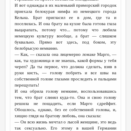
МАЛАЯ ПРОЗА
И вот однажды в их маленький приморский городок
приехала белокурая нимфа из немецкого города
ЭССЕИСТИКА
Кельна. Брат пригласил ее в дом, где та и
ЛИТЕРАТУРОВЕДЕНИЕ
поселилась. И она брату на кухне была готова глаза
выцарапать, потому что... потому что любила
КУЛЬТУРОВЕДЕНИЕ
немецкую культуру вообще, а брат — слишком
буквально. Прямо вот здесь, под боком, эту
ПУБЛИЦИСТИКА
белобрысую немкиню.
РЕЦЕНЗИРОВАНИЕ
— Как, — сказала она лицемерно ломаке Марго, —
как, ты художница и не знаешь, какой формы у тебя
ЦИКЛЫ ПУБЛИКАЦИЙ
череп? Да ты первое, что должна сделать, взяв в
руки кисть, — голову побрить и все швы на
ТРЕДИАКОВСКИЙ
собственной голове глазами проследить и пальцами
МЕДИА
перещупать!
И она обрила голову немкине, воспользовавшись
ВКОНТАКТЕ
тем, что брат слинял куда-то. Она и свою голову
решила не пощадить, если Марго сдрейфит.
Обошлось, однако, без ее собственной головы, и,
хищно глядя на братову любовь, она сказала:
— Он всю жизнь мечтал о лысой женщине, это ведь
так сексуально. Его этому в вашей Германии