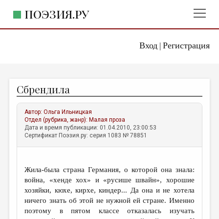
ПОЭЗИЯ.РУ
Вход
Регистрация
ГЛАВНОЕ МЕНЮ
|
ПОЭЗИЯ.РУ
ИЗДАТЕЛЬСТВО
Сбрендила
ЖАНРЫ
АВТОРЫ
Автор:
Ольга Ильницкая
Отдел (рубрика, жанр):
Малая проза
КОММЕНТАРИИ
Дата и время публикации: 01.04.2010, 23:00:53
Сертификат Поэзия.ру: серия 1083 № 78851
ЛИТСАЛОН
НОВОСТИ
Жила-была страна Германия, о которой она знала:
ПРАВИЛА САЙТА
война, «хенде хох» и «русише швайн», хорошие
хозяйки, кюхе, кирхе, киндер... Да она и не хотела
ничего знать об этой не нужной ей стране. Именно
ОТДЕЛЫ И РУБРИКИ
поэтому в пятом классе отказалась изучать
ИЗБРАННОЕ