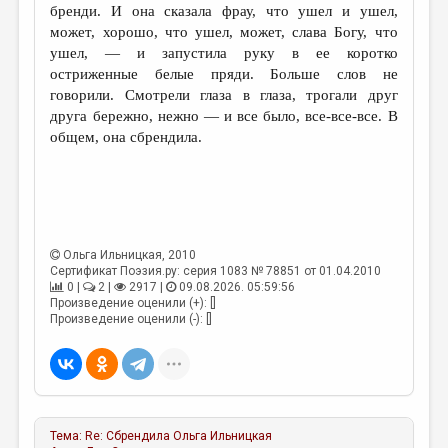
бренди. И она сказала фрау, что ушел и ушел,
может, хорошо, что ушел, может, слава Богу, что
ушел, — и запустила руку в ее коротко
остриженные белые пряди. Больше слов не
говорили. Смотрели глаза в глаза, трогали друг
друга бережно, нежно — и все было, все-все-все. В
общем, она сбрендила.
Ольга Ильницкая
, 2010
Сертификат Поэзия.ру: серия 1083 № 78851 от 01.04.2010
0 |
2 |
2917 |
09.08.2026. 05:59:56
Произведение оценили (+): []
Произведение оценили (-): []
Тема:
Re: Сбрендила
Ольга Ильницкая