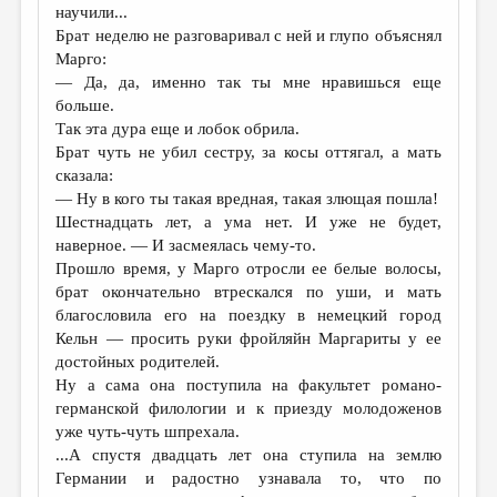
научили...
Брат неделю не разговаривал с ней и глупо объяснял
Марго:
— Да, да, именно так ты мне нравишься еще
больше.
Так эта дура еще и лобок обрила.
Брат чуть не убил сестру, за косы оттягал, а мать
сказала:
— Ну в кого ты такая вредная, такая злющая пошла!
Шестнадцать лет, а ума нет. И уже не будет,
наверное. — И засмеялась чему-то.
Прошло время, у Марго отросли ее белые волосы,
брат окончательно втрескался по уши, и мать
благословила его на поездку в немецкий город
Кельн — просить руки фройляйн Маргариты у ее
достойных родителей.
Ну а сама она поступила на факультет романо-
германской филологии и к приезду молодоженов
уже чуть-чуть шпрехала.
...А спустя двадцать лет она ступила на землю
Германии и радостно узнавала то, что по