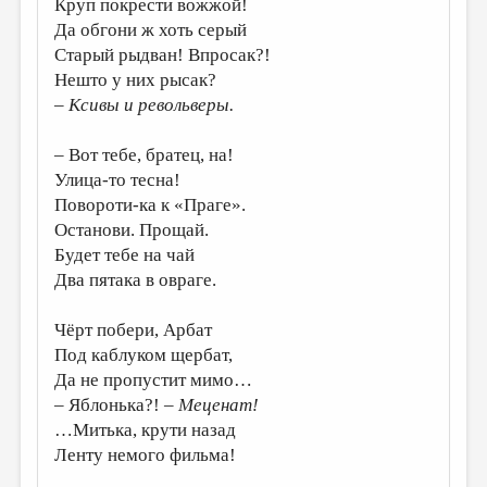
Круп покрести вожжой!
МАЛАЯ ПРОЗА
Да обгони ж хоть серый
ЭССЕИСТИКА
Старый рыдван! Впросак?!
Нешто у них рысак?
ЛИТЕРАТУРОВЕДЕНИЕ
– Ксивы и револьверы.
КУЛЬТУРОВЕДЕНИЕ
– Вот тебе, братец, на!
ПУБЛИЦИСТИКА
Улица-то тесна!
РЕЦЕНЗИРОВАНИЕ
Повороти-ка к «Праге».
Останови. Прощай.
ЦИКЛЫ ПУБЛИКАЦИЙ
Будет тебе на чай
ТРЕДИАКОВСКИЙ
Два пятака в овраге.
МЕДИА
Чёрт побери, Арбат
ВКОНТАКТЕ
Под каблуком щербат,
Да не пропустит мимо…
– Яблонька?!
– Меценат!
…Митька, крути назад
Ленту немого фильма!