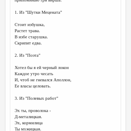
припоминаю три вирша.
1. Из "Шутки Мецената"
Стоит избушка,
Растет трава.
В избе старушка.
Скрипит едва.
2. Из "Поэта"
Хотел бы я ей черный локон
Каждое утро чесать
И, чтоб не гневался Аполлон,
Ее власы целовать.
3. Из "Полевых работ"
Эх ты, проволока -
Д-металицкая.
Эх, кормилица
Ты мужицкая.