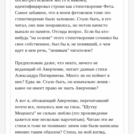
посмотрел искомое место и наконец
идентифицировал строки как стихотворение Фета.
Самое забавное, что в моем фетовском томе это
стихотворение было заложено. Стало быть, я его
читал, оно мне понравилось, но потом начисто
выпало из памяти. Отсюда вопрос. Если бы кто-
нибудь "на основе" этого стихотворения сочинил бы
свое собственное, был бы я, не понявший, о чем
идет в нем речь, "ленивым" читателем?
Предположим далее, что некто, ничего не
ведающий об Аверченко, читает данные стихи
Александра Питиримова. Много ли он поймет в
них? Едва ли. Стало быть, он изначально ленив -
какое он имеет право не знать Аверченко?
А вот я, обожающий Аверченко, перечитавший
почти все, попалось мне на глаза, "Шутку
Мецената" не сильно люблю (это произведение
кажется мне несколько нарочитым). Читаю эти же
стихи и тоже не понимаю: зачем они были написаны
именно таким образом? Стихи, на мой взгляд,