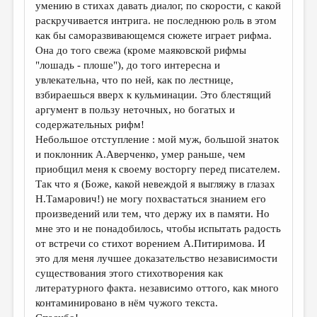
умению в стихах давать диалог, по скорости, с какой
раскручивается интрига. не последнюю роль в этом
как бы саморазвивающемся сюжете играет рифма.
Она до того свежа (кроме маяковской рифмы
"лошадь - плоше"), до того интересна и
увлекательна, что по ней, как по лестнице,
взбираешься вверх к кульминации. Это блестящий
аргумент в пользу неточных, но богатых и
содержательных рифм!
Небольшое отступление : мой муж, большой знаток
и поклонник А.Аверченко, умер раньше, чем
приобщил меня к своему восторгу перед писателем.
Так что я (Боже, какой невеждой я выгляжу в глазах
Н.Тамарович!) не могу похвастаться знанием его
произведений или тем, что держу их в памяти. Но
мне это и не понадобилось, чтобы испытать радость
от встречи со стихот ворением А.Питиримова. И
это для меня лучшее доказательство независимости
существования этого стихотворения как
литературного факта. независимо оттого, как много
контаминировано в нём чужого текста.