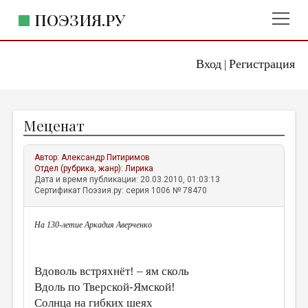
ПОЭЗИЯ.РУ
Вход
Регистрация
ГЛАВНОЕ МЕНЮ
|
ПОЭЗИЯ.РУ
ИЗДАТЕЛЬСТВО
Меценат
ЖАНРЫ
АВТОРЫ
Автор:
Александр Питиримов
Отдел (рубрика, жанр):
Лирика
КОММЕНТАРИИ
Дата и время публикации: 20.03.2010, 01:03:13
Сертификат Поэзия.ру: серия 1006 № 78470
ЛИТСАЛОН
На 130-летие Аркадия Аверченко
НОВОСТИ
ПРАВИЛА САЙТА
Вдоволь встряхнёт! – ям сколь
ОТДЕЛЫ И РУБРИКИ
Вдоль по Тверской-Ямской!
Солнца на гибких шеях
ИЗБРАННОЕ