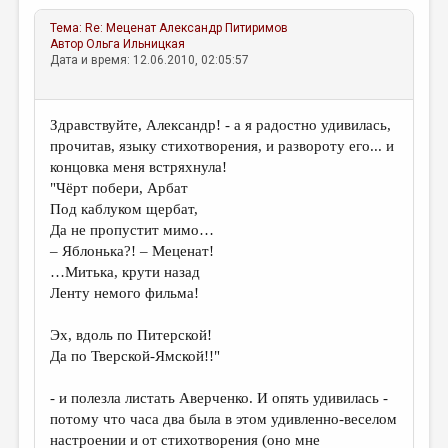
Тема:
Re: Меценат
Александр Питиримов
Автор
Ольга Ильницкая
Дата и время: 12.06.2010, 02:05:57
Здравствуйте, Александр! - а я радостно удивилась,
прочитав, языку стихотворения, и развороту его... и
концовка меня встряхнула!
"Чёрт побери, Арбат
Под каблуком щербат,
Да не пропустит мимо…
– Яблонька?! – Меценат!
…Митька, крути назад
Ленту немого фильма!
Эх, вдоль по Питерской!
Да по Тверской-Ямской!!"
- и полезла листать Аверченко. И опять удивилась -
потому что часа два была в этом удивленно-веселом
настроении и от стихотворения (оно мне