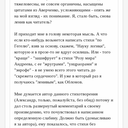
тяжеловесны, не совсем органичны, насыщены
цитатами из Аверченко, усложняющими - опять же
на мой взгляд - их понимание. Я, стало быть, снова
ленив как читатель?
И приходит мне в голову некоторая мысль. А что
если кто-нибудь возьмется написать стихи "по
Гегелю", взяв за основу, скажем, "Науку логики",
которую и в прозе-то не вдруг осилишь. Или - того
"краще" - "зашифрует" в стихи "Розу мира"
Андреева, с ее "жруграми", "уицраорами" и
"энрофе" - я не умею всего этого читать до
"скрежета сердечного". И уже в который раз я
получаюсь "ленивым", как Обломов.
Мне думается автор данного стихотворения
(Александр, только, пожалуйста, без обид) потому и
дал столь развернутый комментарий к своему
произведению, что почувствовал в написанном
определенную слабину. Должно быть (домысливаю
я за автора), ему показалось, что стихи без