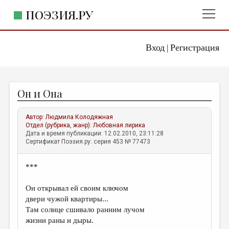
ПОЭЗИЯ.РУ
Вход
Регистрация
ГЛАВНОЕ МЕНЮ
|
ПОЭЗИЯ.РУ
ИЗДАТЕЛЬСТВО
Он и Она
ЖАНРЫ
АВТОРЫ
Автор:
Людмила Колодяжная
Отдел (рубрика, жанр):
Любовная лирика
КОММЕНТАРИИ
Дата и время публикации: 12.02.2010, 23:11:28
Сертификат Поэзия.ру: серия 453 № 77473
ЛИТСАЛОН
***
НОВОСТИ
ПРАВИЛА САЙТА
Он открывал ей своим ключом
двери чужой квартиры...
Там солнце сшивало ранним лучом
ОТДЕЛЫ И РУБРИКИ
жизни раны и дыры.
ИЗБРАННОЕ