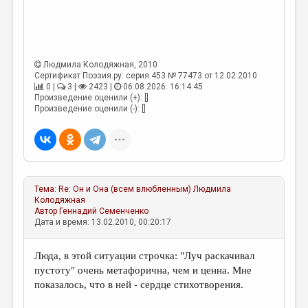
МАЛАЯ ПРОЗА
ЭССЕИСТИКА
ЛИТЕРАТУРОВЕДЕНИЕ
Людмила Колодяжная
, 2010
КУЛЬТУРОВЕДЕНИЕ
Сертификат Поэзия.ру: серия 453 № 77473 от 12.02.2010
0 |
3 |
2423 |
06.08.2026. 16:14:45
Произведение оценили (+): []
ПУБЛИЦИСТИКА
Произведение оценили (-): []
РЕЦЕНЗИРОВАНИЕ
ЦИКЛЫ ПУБЛИКАЦИЙ
ТРЕДИАКОВСКИЙ
Тема:
Re: Он и Она (всем влюбленным)
Людмила
МЕДИА
Колодяжная
Автор
Геннадий Семенченко
ВКОНТАКТЕ
Дата и время: 13.02.2010, 00:20:17
Люда, в этой ситуации строчка: "Луч раскачивал
пустоту" очень метафорична, чем и ценна. Мне
показалось, что в ней - сердце стихотворения.