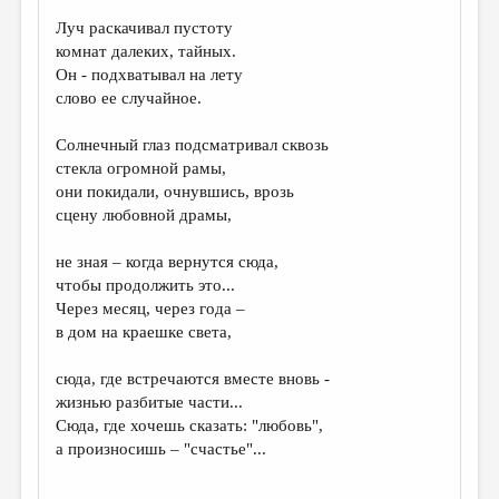
Луч раскачивал пустоту
ДАЙДЖЕСТ
комнат далеких, тайных.
ПРОИЗВЕДЕНИЯ
Он - подхватывал на лету
слово ее случайное.
ПЕРЕВОДЫ
Солнечный глаз подсматривал сквозь
КОНКУРСЫ
стекла огромной рамы,
ДЕТСКАЯ КОМНАТА
они покидали, очнувшись, врозь
сцену любовной драмы,
КНИЖНАЯ ПОЛКА
не зная – когда вернутся сюда,
ОБЗОР ЛИТЕРАТУРЫ
чтобы продолжить это...
СТРАНИЦЫ ПАМЯТИ
Через месяц, через года –
в дом на краешке света,
ОБЪЯВЛЕНИЯ
сюда, где встречаются вместе вновь -
КОЛОНКА РЕДАКТОРА
жизнью разбитые части...
Сюда, где хочешь сказать: "любовь",
РЕДКОЛЛЕГИЯ
а произносишь – "счастье"...
ОТ РЕДАКЦИИ