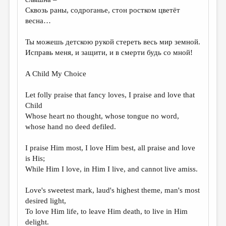
МАЛАЯ ПРОЗА
Сквозь раны, содроганье, стон ростком цветёт
ЭССЕИСТИКА
весна…
ЛИТЕРАТУРОВЕДЕНИЕ
Ты можешь детскою рукой стереть весь мир земной.
Исправь меня, и защити, и в смерти будь со мной!
КУЛЬТУРОВЕДЕНИЕ
ПУБЛИЦИСТИКА
A Child My Choice
РЕЦЕНЗИРОВАНИЕ
Let folly praise that fancy loves, I praise and love that
Child
ЦИКЛЫ ПУБЛИКАЦИЙ
Whose heart no thought, whose tongue no word,
ТРЕДИАКОВСКИЙ
whose hand no deed defiled.
МЕДИА
I praise Him most, I love Him best, all praise and love
is His;
ВКОНТАКТЕ
While Him I love, in Him I live, and cannot live amiss.
Love's sweetest mark, laud's highest theme, man's most
desired light,
To love Him life, to leave Him death, to live in Him
delight.