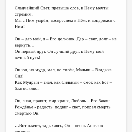
Сладчайший Свет, превыше слов, к Нему мечты
ДАЙДЖЕСТ
стремим,
ПРОИЗВЕДЕНИЯ
Мы с Ним умрём, воскреснем в Нём, и воцаримся с
Ним!
ПЕРЕВОДЫ
Он – дар мой, я – Его должник. Дар – свят, долг – не
КОНКУРСЫ
вернуть…
ДЕТСКАЯ КОМНАТА
Он первый друг, Он лучший друг, к Нему мой
вечный путь!
КНИЖНАЯ ПОЛКА
Он юн, но мудр, мал, но силён, Малыш – Владыка
ОБЗОР ЛИТЕРАТУРЫ
Сил!
СТРАНИЦЫ ПАМЯТИ
Как Мудрый – знал, как Сильный – смог, как Бог –
благословил.
ОБЪЯВЛЕНИЯ
Он, зная, правит, мир храня, Любовь – Его Закон.
КОЛОНКА РЕДАКТОРА
Рождёнье - радость, подвиг - свет, попрал смерть
РЕДКОЛЛЕГИЯ
смертью Он.
ОТ РЕДАКЦИИ
…Вот плачет, задыхаясь, Он – песнь Ангелов
слышна –