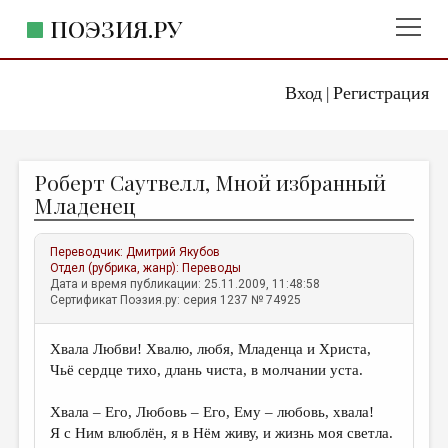
ПОЭЗИЯ.РУ
Вход
Регистрация
ГЛАВНОЕ МЕНЮ
|
ПОЭЗИЯ.РУ
ИЗДАТЕЛЬСТВО
Роберт Саутвелл, Мной избранный
ЖАНРЫ
Младенец
АВТОРЫ
Переводчик:
Дмитрий Якубов
КОММЕНТАРИИ
Отдел (рубрика, жанр):
Переводы
Дата и время публикации: 25.11.2009, 11:48:58
ЛИТСАЛОН
Сертификат Поэзия.ру: серия 1237 № 74925
НОВОСТИ
Хвала Любви! Хвалю, любя, Младенца и Христа,
ПРАВИЛА САЙТА
Чьё сердце тихо, длань чиста, в молчании уста.
ОТДЕЛЫ И РУБРИКИ
Хвала – Его, Любовь – Его, Ему – любовь, хвала!
Я с Ним влюблён, я в Нём живу, и жизнь моя светла.
ИЗБРАННОЕ