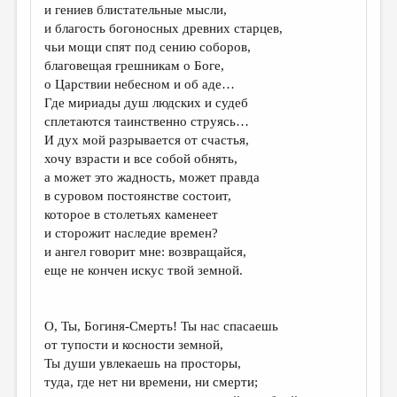
и гениев блистательные мысли,
и благость богоносных древних старцев,
чьи мощи спят под сению соборов,
благовещая грешникам о Боге,
о Царствии небесном и об аде…
Где мириады душ людских и судеб
сплетаются таинственно струясь…
И дух мой разрывается от счастья,
хочу взрасти и все собой обнять,
а может это жадность, может правда
в суровом постоянстве состоит,
которое в столетьях каменеет
и сторожит наследие времен?
и ангел говорит мне: возвращайся,
еще не кончен искус твой земной.
О, Ты, Богиня-Смерть! Ты нас спасаешь
от тупости и косности земной,
Ты души увлекаешь на просторы,
туда, где нет ни времени, ни смерти;