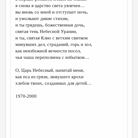
я снова в царство света увлечен…
вы вновь со мной и отступает ночь,
и умолкают дикие стихии,
и ты грядешь, божественная дочь,
святая тень Небесной Урании,
и ты, святая Клио с ветхим свитком
минувших дел, страданий, горь и зол,
как неизбежной вечности посол,
чья чаша переполнена с избытком…
О, Царь Небесный, напитай меня,
как пса из грязи, лижушего крохи
хлебов твоих, созданных для детей…
1970-2000