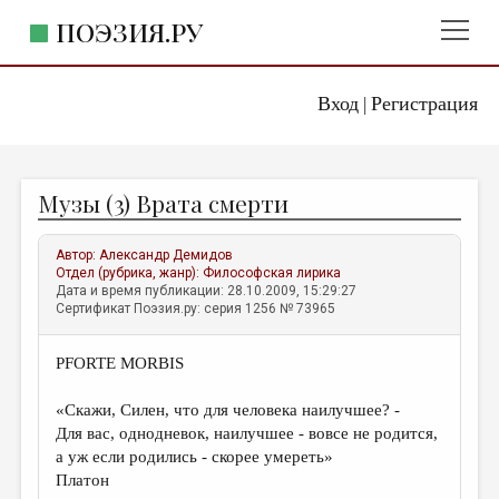
ПОЭЗИЯ.РУ
Вход
Регистрация
ГЛАВНОЕ МЕНЮ
|
ПОЭЗИЯ.РУ
ИЗДАТЕЛЬСТВО
Музы (3) Врата смерти
ЖАНРЫ
АВТОРЫ
Автор:
Александр Демидов
Отдел (рубрика, жанр):
Философская лирика
КОММЕНТАРИИ
Дата и время публикации: 28.10.2009, 15:29:27
Сертификат Поэзия.ру: серия 1256 № 73965
ЛИТСАЛОН
PFORTE MORBIS
НОВОСТИ
ПРАВИЛА САЙТА
«Скажи, Силен, что для человека наилучшее? -
Для вас, однодневок, наилучшее - вовсе не родится,
а уж если родились - скорее умереть»
ОТДЕЛЫ И РУБРИКИ
Платон
ИЗБРАННОЕ