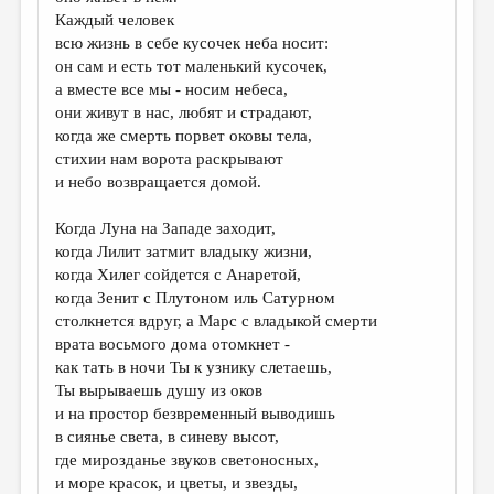
МАЛАЯ ПРОЗА
Каждый человек
всю жизнь в себе кусочек неба носит:
ЭССЕИСТИКА
он сам и есть тот маленький кусочек,
ЛИТЕРАТУРОВЕДЕНИЕ
а вместе все мы - носим небеса,
они живут в нас, любят и страдают,
КУЛЬТУРОВЕДЕНИЕ
когда же смерть порвет оковы тела,
стихии нам ворота раскрывают
ПУБЛИЦИСТИКА
и небо возвращается домой.
РЕЦЕНЗИРОВАНИЕ
Когда Луна на Западе заходит,
ЦИКЛЫ ПУБЛИКАЦИЙ
когда Лилит затмит владыку жизни,
когда Хилег сойдется с Анаретой,
ТРЕДИАКОВСКИЙ
когда Зенит с Плутоном иль Сатурном
МЕДИА
столкнется вдруг, а Марс с владыкой смерти
врата восьмого дома отомкнет -
ВКОНТАКТЕ
как тать в ночи Ты к узнику слетаешь,
Ты вырываешь душу из оков
и на простор безвременный выводишь
в сиянье света, в синеву высот,
где мирозданье звуков светоносных,
и море красок, и цветы, и звезды,