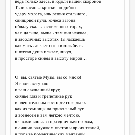
ведь только здесь, в юдоли нашей скорбной
Твои касанья кроткие подобны
удару молота, иль лезвия стального,
свинцовой пули, колеса вагона,
обвалу скал в заснеженных горах,
чем дальше, выше - тем они нежнее,
в заоблачных высотах Ты ласкаешь
как мать ласкает сына в колыбели,
и легкая душа плывет, ликуя,
в просторе синем в высоту миров…
О, вы, святые Музы, вы со мною!
Я вновь вступаю
в ваш священный круг,
сиянье глаз и трепетанье рук
в пленительном восторге созерцаю,
как из темницы на привольный луг
я вознесен к вам легкою мечтою,
я с вами вновь за праздничным столом,
в сиянии радужном цветов и ярких тканей,
в порыве романтических мечтаний