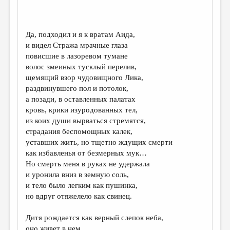
ДАЙДЖЕСТ
ПРОИЗВЕДЕНИЯ
Да, подходил и я к вратам Аида,
и видел Стража мрачные глаза
ПЕРЕВОДЫ
повисшие в лазоревом тумане
волос змеиных тусклый перелив,
КОНКУРСЫ
щемящий взор чудовищного Лика,
ДЕТСКАЯ КОМНАТА
раздвинувшего пол и потолок,
а позади, в оставленных палатах
КНИЖНАЯ ПОЛКА
кровь, крики изуродованных тел,
из коих души вырваться стремятся,
ОБЗОР ЛИТЕРАТУРЫ
страдания беспомощных калек,
СТРАНИЦЫ ПАМЯТИ
уставших жить, но тщетно ждущих смерти
как избавленья от безмерных мук…
ОБЪЯВЛЕНИЯ
Но смерть меня в руках не удержала
и уронила вниз в земную соль,
КОЛОНКА РЕДАКТОРА
и тело было легким как пушинка,
но вдруг отяжелело как свинец.
РЕДКОЛЛЕГИЯ
ОТ РЕДАКЦИИ
Дитя рождается как верный слепок неба,
оно живет в нем.