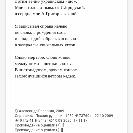
с этим вечно украинским «шо».
Мне в толпе отзывался И.Бродский,
ДАЙДЖЕСТ
в сердце мне А.Григорьев зашёл.
ПРОИЗВЕДЕНИЯ
Я записывал справа налево
ПЕРЕВОДЫ
не слова, а рождения слов
и с надеждой забрасывал невод
КОНКУРСЫ
в зазеркалье кинжальных углов.
ДЕТСКАЯ КОМНАТА
Слово мертвое, слово живое,
КНИЖНАЯ ПОЛКА
между ними – потоки воды…
В листопадовом, зрячем конвое
ОБЗОР ЛИТЕРАТУРЫ
захлебнувшийся ветром кадык.
СТРАНИЦЫ ПАМЯТИ
ОБЪЯВЛЕНИЯ
КОЛОНКА РЕДАКТОРА
Александр Басаргин
, 2009
РЕДКОЛЛЕГИЯ
Сертификат Поэзия.ру: серия 1282 № 73760 от 22.10.2009
0 |
4 |
5443 |
10.08.2026. 17:11:17
ОТ РЕДАКЦИИ
Произведение оценили (+): []
Произведение оценили (-): []