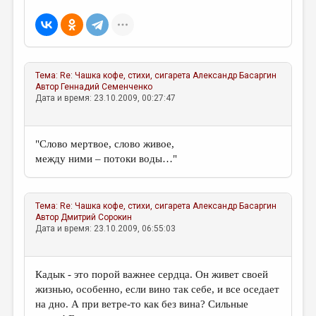
МАЛАЯ ПРОЗА
ЭССЕИСТИКА
ЛИТЕРАТУРОВЕДЕНИЕ
Тема:
Re: Чашка кофе, стихи, сигарета
Александр Басаргин
КУЛЬТУРОВЕДЕНИЕ
Автор
Геннадий Семенченко
Дата и время: 23.10.2009, 00:27:47
ПУБЛИЦИСТИКА
РЕЦЕНЗИРОВАНИЕ
"Слово мертвое, слово живое,
ЦИКЛЫ ПУБЛИКАЦИЙ
между ними – потоки воды…"
ТРЕДИАКОВСКИЙ
МЕДИА
Тема:
Re: Чашка кофе, стихи, сигарета
Александр Басаргин
Автор
Дмитрий Сорокин
ВКОНТАКТЕ
Дата и время: 23.10.2009, 06:55:03
Кадык - это порой важнее сердца. Он живет своей
жизнью, особенно, если вино так себе, и все оседает
на дно. А при ветре-то как без вина? Сильные