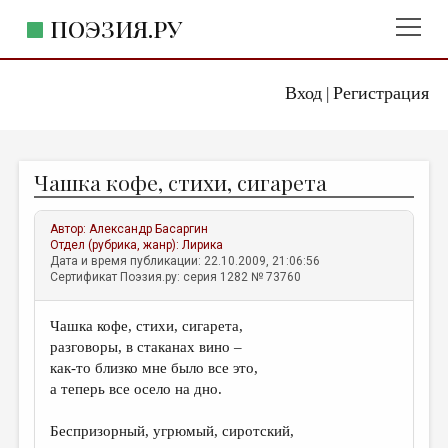
ПОЭЗИЯ.РУ
Вход
Регистрация
ГЛАВНОЕ МЕНЮ
|
ПОЭЗИЯ.РУ
ИЗДАТЕЛЬСТВО
Чашка кофе, стихи, сигарета
ЖАНРЫ
АВТОРЫ
Автор:
Александр Басаргин
Отдел (рубрика, жанр):
Лирика
КОММЕНТАРИИ
Дата и время публикации: 22.10.2009, 21:06:56
Сертификат Поэзия.ру: серия 1282 № 73760
ЛИТСАЛОН
Чашка кофе, стихи, сигарета,
НОВОСТИ
разговоры, в стаканах вино –
ПРАВИЛА САЙТА
как-то близко мне было все это,
а теперь все осело на дно.
ОТДЕЛЫ И РУБРИКИ
Беспризорный, угрюмый, сиротский,
ИЗБРАННОЕ