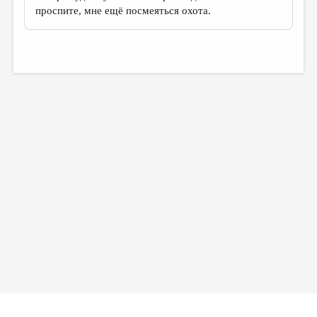
МАЛАЯ ПРОЗА
проспите, мне ещё посмеяться охота.
ЭССЕИСТИКА
ЛИТЕРАТУРОВЕДЕНИЕ
КУЛЬТУРОВЕДЕНИЕ
ПУБЛИЦИСТИКА
РЕЦЕНЗИРОВАНИЕ
ЦИКЛЫ ПУБЛИКАЦИЙ
ТРЕДИАКОВСКИЙ
МЕДИА
ВКОНТАКТЕ