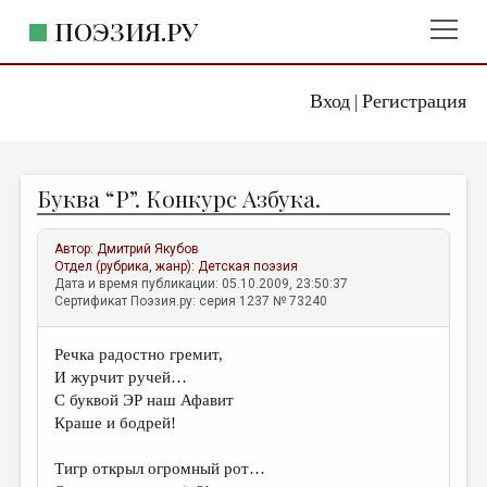
ПОЭЗИЯ.РУ
Вход
Регистрация
ГЛАВНОЕ МЕНЮ
|
ПОЭЗИЯ.РУ
ИЗДАТЕЛЬСТВО
Буква “Р”. Конкурс Азбука.
ЖАНРЫ
АВТОРЫ
Автор:
Дмитрий Якубов
Отдел (рубрика, жанр):
Детская поэзия
КОММЕНТАРИИ
Дата и время публикации: 05.10.2009, 23:50:37
Сертификат Поэзия.ру: серия 1237 № 73240
ЛИТСАЛОН
Речка радостно гремит,
НОВОСТИ
И журчит ручей…
ПРАВИЛА САЙТА
С буквой ЭР наш Афавит
Краше и бодрей!
ОТДЕЛЫ И РУБРИКИ
Тигр открыл огромный рот…
ИЗБРАННОЕ