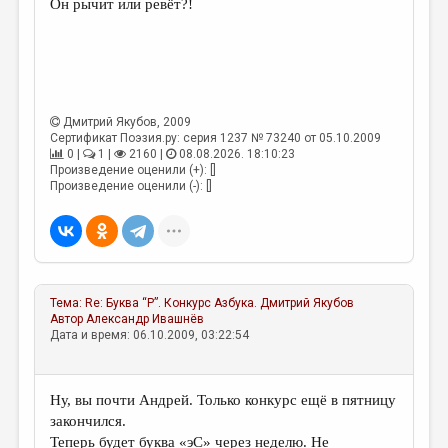
Он рычит или ревёт?!
ДАЙДЖЕСТ
ПРОИЗВЕДЕНИЯ
ПЕРЕВОДЫ
Дмитрий Якубов
, 2009
КОНКУРСЫ
Сертификат Поэзия.ру: серия 1237 № 73240 от 05.10.2009
0 |
1 |
2160 |
08.08.2026. 18:10:23
ДЕТСКАЯ КОМНАТА
Произведение оценили (+): []
Произведение оценили (-): []
КНИЖНАЯ ПОЛКА
ОБЗОР ЛИТЕРАТУРЫ
СТРАНИЦЫ ПАМЯТИ
Тема:
Re: Буква “Р”. Конкурс Азбука.
Дмитрий Якубов
ОБЪЯВЛЕНИЯ
Автор
Александр Ивашнёв
Дата и время: 06.10.2009, 03:22:54
КОЛОНКА РЕДАКТОРА
РЕДКОЛЛЕГИЯ
Ну, вы почти Андрей. Только конкурс ещё в пятницу
ОТ РЕДАКЦИИ
закончился.
Теперь будет буква «эС» через неделю. Не