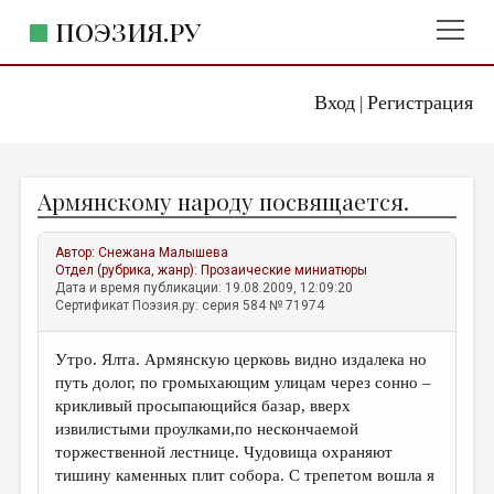
ПОЭЗИЯ.РУ
Вход
Регистрация
ГЛАВНОЕ МЕНЮ
|
ПОЭЗИЯ.РУ
ИЗДАТЕЛЬСТВО
Армянскому народу посвящается.
ЖАНРЫ
АВТОРЫ
Автор:
Снежана Малышева
Отдел (рубрика, жанр):
Прозаические миниатюры
КОММЕНТАРИИ
Дата и время публикации: 19.08.2009, 12:09:20
Сертификат Поэзия.ру: серия 584 № 71974
ЛИТСАЛОН
Утро. Ялта. Армянскую церковь видно издалека но
НОВОСТИ
путь долог, по громыхающим улицам через сонно –
ПРАВИЛА САЙТА
крикливый просыпающийся базар, вверх
извилистыми проулками,по нескончаемой
торжественной лестнице. Чудовища охраняют
ОТДЕЛЫ И РУБРИКИ
тишину каменных плит собора. С трепетом вошла я
ИЗБРАННОЕ