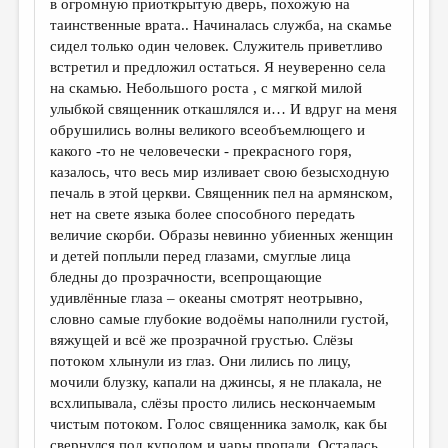
в огромную приоткрытую дверь, похожую на
таинственные врата.. Начиналась служба, на скамье
ДАЙДЖЕСТ
сидел только один человек. Служитель приветливо
ПРОИЗВЕДЕНИЯ
встретил и предложил остаться. Я неуверенно села
на скамью. Небольшого роста , с мягкой милой
ПЕРЕВОДЫ
улыбкой священник откашлялся и… И вдруг на меня
обрушились волны великого всеобъемлющего и
КОНКУРСЫ
какого -то не человечески - прекрасного горя,
ДЕТСКАЯ КОМНАТА
казалось, что весь мир изливает свою безысходную
печаль в этой церкви. Священник пел на армянском,
КНИЖНАЯ ПОЛКА
нет на свете языка более способного передать
величие скорби. Образы невинно убиенных женщин
ОБЗОР ЛИТЕРАТУРЫ
и детей поплыли перед глазами, смуглые лица
СТРАНИЦЫ ПАМЯТИ
бледны до прозрачности, всепрощающие
удивлённые глаза – океаны смотрят неотрывно,
ОБЪЯВЛЕНИЯ
словно самые глубокие водоёмы наполнили густой,
вяжущей и всё же прозрачной грустью. Слёзы
КОЛОНКА РЕДАКТОРА
потоком хлынули из глаз. Они лились по лицу,
мочили блузку, капали на джинсы, я не плакала, не
РЕДКОЛЛЕГИЯ
всхлипывала, слёзы просто лились нескончаемым
ОТ РЕДАКЦИИ
чистым потоком. Голос священника замолк, как бы
свернулся под куполом и чары пропали. Осталась