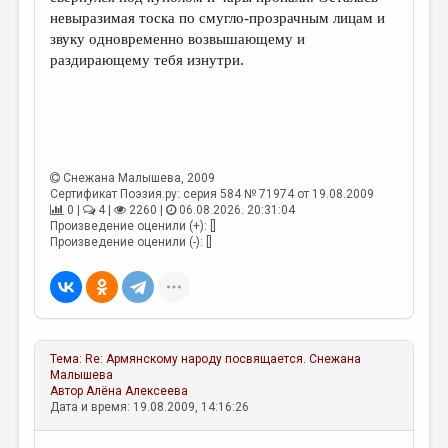
МАЛАЯ ПРОЗА
невыразимая тоска по смугло-прозрачным лицам и
звуку одновременно возвышающему и
ЭССЕИСТИКА
раздирающему тебя изнутри.
ЛИТЕРАТУРОВЕДЕНИЕ
КУЛЬТУРОВЕДЕНИЕ
ПУБЛИЦИСТИКА
Снежана Малышева
, 2009
РЕЦЕНЗИРОВАНИЕ
Сертификат Поэзия.ру: серия 584 № 71974 от 19.08.2009
0 |
4 |
2260 |
06.08.2026. 20:31:04
ЦИКЛЫ ПУБЛИКАЦИЙ
Произведение оценили (+): []
Произведение оценили (-): []
ТРЕДИАКОВСКИЙ
МЕДИА
ВКОНТАКТЕ
Тема:
Re: Армянскому народу посвящается.
Снежана
Малышева
Автор
Алёна Алексеева
Дата и время: 19.08.2009, 14:16:26