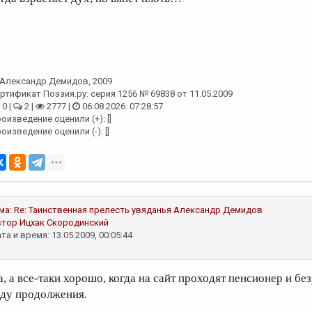
Александр Демидов
, 2009
ртификат Поэзия.ру: серия 1256 № 69838 от 11.05.2009
0 |
2 |
2777 |
06.08.2026. 07:28:57
оизведение оценили (+): []
оизведение оценили (-): []
ма:
Re: Таинственная прелесть увяданья
Александр Демидов
втор
Ицхак Скородинский
та и время: 13.05.2009, 00:05:44
а, а все-таки хорошо, когда на сайт проходят пенсионер и бе
ду продолжения.