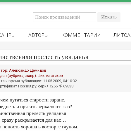
ЖАНРЫ
АВТОРЫ
КОММЕНТАРИИ
ЛИТСА
инственная прелесть увяданья
втор:
Александр Демидов
дел (рубрика, жанр):
Циклы стихов
та и время публикации: 11.05.2009, 04:10:32
ртификат Поэзия.ру: серия 1256 № 69838
ачем пугаться старости заране,
еднеть и прятать зеркало от глаз?
аинственная прелесть увяданья
е сразу раскрывается для нас…
а, юность хороша в восторге глупом,