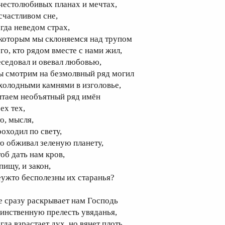
 честолюбивых планах и мечтах,
 счастливом сне,
огда неведом страх,
 которым мы склоняемся над трупом
ого, кто рядом вместе с нами жил,
еседовал и овевал любовью,
ы смотрим на безмолвный ряд могил
 холодными камнями в изголовье,
итаем необъятный ряд имён
ех тех,
о, мысля,
роходил по свету,
то обживал зеленую планету,
тоб дать нам кров,
пищу, и закон,
еужто бесполезны их старанья?
е сразу раскрывает нам Господь
аинственную прелесть увяданья,
огда взрастает дух, но вянет плоть…