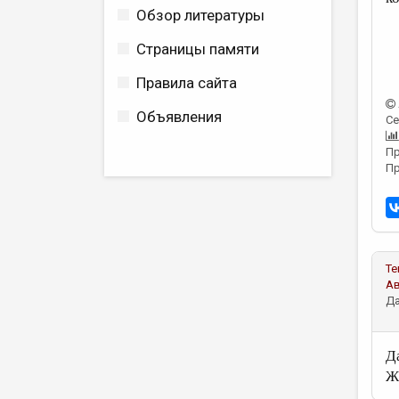
Обзор литературы
Страницы памяти
Правила сайта
Объявления
Се
Пр
Пр
Те
А
Да
Д
Ж