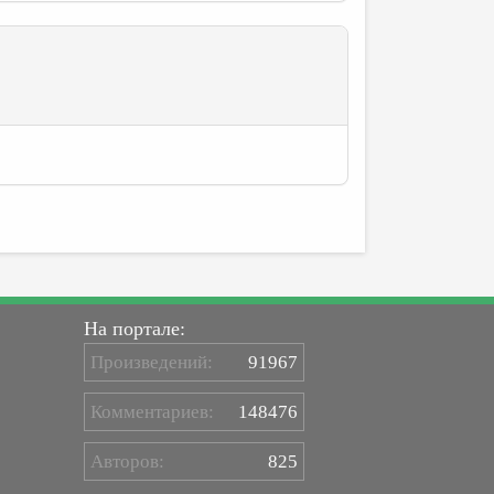
На портале:
Произведений:
91967
Комментариев:
148476
Авторов:
825