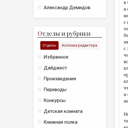
в
Александр Демидов
в
к
с
т
О
тделы и рубрики
б
м
Отделы
Колонка редактора
с
ч
Избранное
вс
Дайджест
кт
п
Произведения
к
ч
Переводы
и 
Конкурсы
н
Детская комната
Н
т
Книжная полка
к