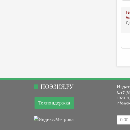
Те
А
Да
ПОЭЗИЯ.РУ
Издат
+7 (8
192019,
Техподдержка
info@po