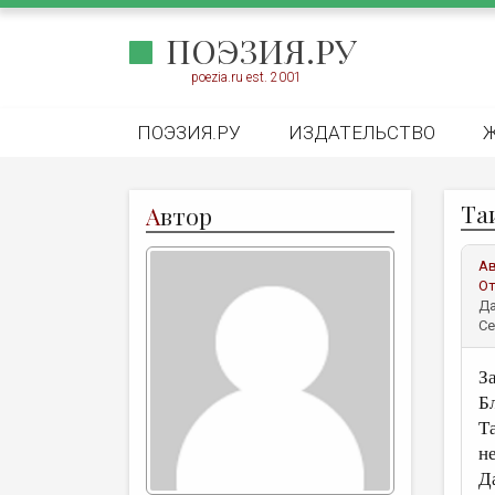
ПОЭЗИЯ.РУ
poezia.ru est. 2001
ПОЭЗИЯ.РУ
ИЗДАТЕЛЬСТВО
Та
А
втор
А
От
Да
Се
З
Бл
Т
н
Д