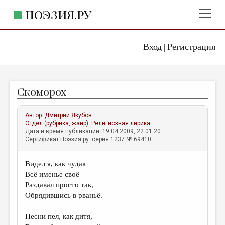
ПОЭЗИЯ.РУ
Вход
Регистрация
ГЛАВНОЕ МЕНЮ
|
ПОЭЗИЯ.РУ
ИЗДАТЕЛЬСТВО
Скоморох
ЖАНРЫ
АВТОРЫ
Автор:
Дмитрий Якубов
Отдел (рубрика, жанр):
Религиозная лирика
КОММЕНТАРИИ
Дата и время публикации: 19.04.2009, 22:01:20
Сертификат Поэзия.ру: серия 1237 № 69410
ЛИТСАЛОН
Видел я, как чудак
НОВОСТИ
Всё именье своё
ПРАВИЛА САЙТА
Раздавал просто так,
Обрядившись в рваньё.
ОТДЕЛЫ И РУБРИКИ
Песни пел, как дитя,
ИЗБРАННОЕ