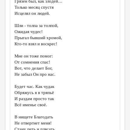
Грязен был, как злодей…
Только месяц спустя
ДАЙДЖЕСТ
Исцелял он людей.
ПРОИЗВЕДЕНИЯ
Шли - толпа за толпой,
ПЕРЕВОДЫ
Ожидая чудес!
Прыгал бывший хромой,
КОНКУРСЫ
Кто-то взял и воскрес!
ДЕТСКАЯ КОМНАТА
Мне он тоже помог:
КНИЖНАЯ ПОЛКА
От сомнения спас!
Вот, что делает Бог,
ОБЗОР ЛИТЕРАТУРЫ
Не забыл Он про нас.
СТРАНИЦЫ ПАМЯТИ
Будет час. Как чудак
ОБЪЯВЛЕНИЯ
Обряжусь я в тряпьё
И раздам просто так
КОЛОНКА РЕДАКТОРА
Всё именье своё.
РЕДКОЛЛЕГИЯ
В нищете Благодать
ОТ РЕДАКЦИИ
Не отвергнет меня!
Стану петь и плясать,