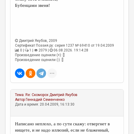
МАЛАЯ ПРОЗА
Бубенцами звеня!
ЭССЕИСТИКА
ЛИТЕРАТУРОВЕДЕНИЕ
КУЛЬТУРОВЕДЕНИЕ
Дмитрий Якубов
, 2009
ПУБЛИЦИСТИКА
Сертификат Поэзия.ру: серия 1237 № 69410 от 19.04.2009
0 |
1 |
2079 |
06.08.2026. 19:14:28
РЕЦЕНЗИРОВАНИЕ
Произведение оценили (+): []
Произведение оценили (-): []
ЦИКЛЫ ПУБЛИКАЦИЙ
ТРЕДИАКОВСКИЙ
МЕДИА
Тема:
Re: Скоморох
Дмитрий Якубов
ВКОНТАКТЕ
Автор
Геннадий Семенченко
Дата и время: 20.04.2009, 16:13:30
Написано неплохо, а по сути скажу: отвергнет в
нищете, и не надо иллюзий, если не блаженный,