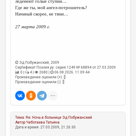
леденеют голые ступни…
Где же ты, мой ангел-потрошитель?
ДАЙДЖЕСТ
Начинай скорее, не тяни…
ПРОИЗВЕДЕНИЯ
27 марта 2009 г.
ПЕРЕВОДЫ
КОНКУРСЫ
ДЕТСКАЯ КОМНАТА
КНИЖНАЯ ПОЛКА
Эд Побужанский
, 2009
Сертификат Поэзия.ру: серия 1249 № 68894 от 27.03.2009
ОБЗОР ЛИТЕРАТУРЫ
0 |
4 |
2680 |
06.08.2026. 11:09:44
Произведение оценили (+): []
Произведение оценили (-): []
СТРАНИЦЫ ПАМЯТИ
ОБЪЯВЛЕНИЯ
КОЛОНКА РЕДАКТОРА
РЕДКОЛЛЕГИЯ
Тема:
Re: Ночь в больнице
Эд Побужанский
Автор
Чеботаева Татьяна
ОТ РЕДАКЦИИ
Дата и время: 27.03.2009, 21:26:30