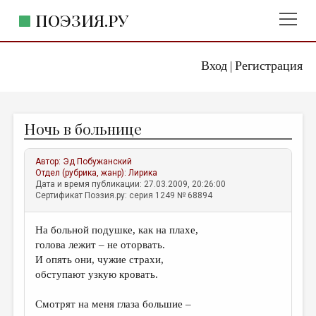
ПОЭЗИЯ.РУ
Вход
Регистрация
ГЛАВНОЕ МЕНЮ
|
ПОЭЗИЯ.РУ
ИЗДАТЕЛЬСТВО
Ночь в больнице
ЖАНРЫ
АВТОРЫ
Автор:
Эд Побужанский
Отдел (рубрика, жанр):
Лирика
КОММЕНТАРИИ
Дата и время публикации: 27.03.2009, 20:26:00
Сертификат Поэзия.ру: серия 1249 № 68894
ЛИТСАЛОН
На больной подушке, как на плахе,
НОВОСТИ
голова лежит – не оторвать.
ПРАВИЛА САЙТА
И опять они, чужие страхи,
обступают узкую кровать.
ОТДЕЛЫ И РУБРИКИ
Смотрят на меня глаза большие –
ИЗБРАННОЕ