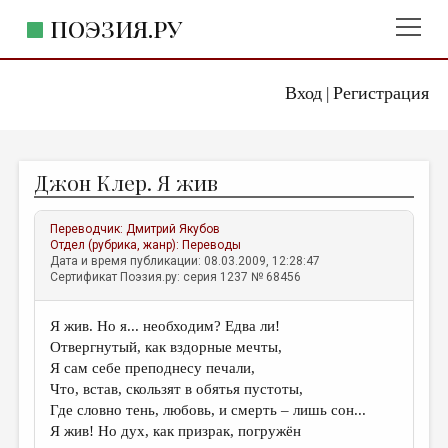
ПОЭЗИЯ.РУ
Вход
Регистрация
ГЛАВНОЕ МЕНЮ
|
ПОЭЗИЯ.РУ
ИЗДАТЕЛЬСТВО
Джон Клер. Я жив
ЖАНРЫ
АВТОРЫ
Переводчик:
Дмитрий Якубов
Отдел (рубрика, жанр):
Переводы
КОММЕНТАРИИ
Дата и время публикации: 08.03.2009, 12:28:47
Сертификат Поэзия.ру: серия 1237 № 68456
ЛИТСАЛОН
Я жив. Но я... необходим? Едва ли!
НОВОСТИ
Отвергнутый, как вздорные мечты,
ПРАВИЛА САЙТА
Я сам себе преподнесу печали,
Что, встав, скользят в обятья пустоты,
Где словно тень, любовь, и смерть – лишь сон...
ОТДЕЛЫ И РУБРИКИ
Я жив! Но дух, как призрак, погружён
ИЗБРАННОЕ