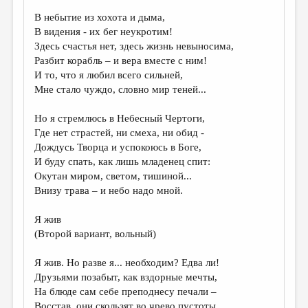
В небытие из хохота и дыма,
ДАЙДЖЕСТ
В видения - их бег неукротим!
ПРОИЗВЕДЕНИЯ
Здесь счастья нет, здесь жизнь невыносима,
Разбит корабль – и вера вместе с ним!
ПЕРЕВОДЫ
И то, что я любил всего сильней,
Мне стало чуждо, словно мир теней...
КОНКУРСЫ
ДЕТСКАЯ КОМНАТА
Но я стремлюсь в Небесный Чертоги,
Где нет страстей, ни смеха, ни обид -
КНИЖНАЯ ПОЛКА
Дождусь Творца и успокоюсь в Боге,
И буду спать, как лишь младенец спит:
ОБЗОР ЛИТЕРАТУРЫ
Окутан миром, светом, тишиной...
СТРАНИЦЫ ПАМЯТИ
Внизу трава – и небо надо мной.
ОБЪЯВЛЕНИЯ
Я жив
(Второй вариант, вольный)
КОЛОНКА РЕДАКТОРА
Я жив. Но разве я... необходим? Едва ли!
РЕДКОЛЛЕГИЯ
Друзьями позабыт, как вздорные мечты,
ОТ РЕДАКЦИИ
На блюде сам себе преподнесу печали –
Восстав, они скользят во чрево пустоты,