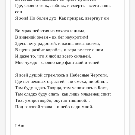
МАЛАЯ ПРОЗА
Где, словно тень, любовь, и смерть - всего лишь
сон...
ЭССЕИСТИКА
Я жив! Но болен дух. Как призрак, ввергнут он
ЛИТЕРАТУРОВЕДЕНИЕ
Во мрак небытия из хохота и дыма,
КУЛЬТУРОВЕДЕНИЕ
В видений океан - их бег неукротим!
Здесь нету радостей, и жизнь невыносима,
ПУБЛИЦИСТИКА
В щепы разбит корабль, и вера вместе с ним.
РЕЦЕНЗИРОВАНИЕ
И даже то, что я любил всего сильней,
Мне чуждо - словно мир фантазий и теней.
ЦИКЛЫ ПУБЛИКАЦИЙ
Я всей душой стремлюсь в Небесные Чертоги,
ТРЕДИАКОВСКИЙ
Где нет земных страстей - ни смеха, ни обид...
МЕДИА
Там буду ждать Творца, там успокоюсь в Боге,
Там сладко буду спать, как лишь младенец спит:
ВКОНТАКТЕ
Тих, умиротворён, окутан тишиной...
Под головой трава – и небо надо мной.
I Am