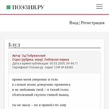
ПОЭЗИЯ.РУ
Вход
Регистрация
ГЛАВНОЕ МЕНЮ
|
ПОЭЗИЯ.РУ
ИЗДАТЕЛЬСТВО
Блуд
ЖАНРЫ
АВТОРЫ
Автор:
Эд Побужанский
Отдел (рубрика, жанр):
Любовная лирика
КОММЕНТАРИИ
Дата и время публикации: 05.03.2009, 09:44:11
Сертификат Поэзия.ру: серия 1249 № 68382
ЛИТСАЛОН
прими меня уверенно и голо
НОВОСТИ
к словам моим доверчиво прижмись
ПРАВИЛА САЙТА
я не любовник твой – я тихий голос
облепленный скупою глиной мышц.
ОТДЕЛЫ И РУБРИКИ
ты не звала – но я пришёл по зову
ИЗБРАННОЕ