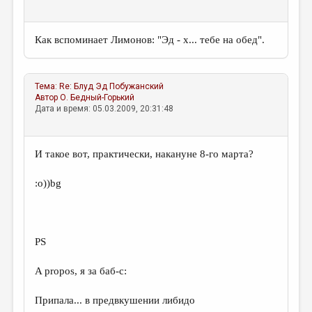
МАЛАЯ ПРОЗА
ЭССЕИСТИКА
Как вспоминает Лимонов: "Эд - х... тебе на обед".
ЛИТЕРАТУРОВЕДЕНИЕ
КУЛЬТУРОВЕДЕНИЕ
Тема:
Re: Блуд
Эд Побужанский
Автор
О. Бедный-Горький
ПУБЛИЦИСТИКА
Дата и время: 05.03.2009, 20:31:48
РЕЦЕНЗИРОВАНИЕ
ЦИКЛЫ ПУБЛИКАЦИЙ
И такое вот, практически, накануне 8-го марта?
ТРЕДИАКОВСКИЙ
:о))bg
МЕДИА
ВКОНТАКТЕ
PS
A propos, я за баб-с:
Припала... в предвкушении либидо