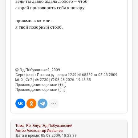
ведь ты давно ждала любого – чтоб
скорей приговорить себя к позору
ДАЙДЖЕСТ
ПРОИЗВЕДЕНИЯ
прижмись ко мне –
я твой позорный столб.
ПЕРЕВОДЫ
КОНКУРСЫ
ДЕТСКАЯ КОМНАТА
КНИЖНАЯ ПОЛКА
Эд Побужанский
, 2009
ОБЗОР ЛИТЕРАТУРЫ
Сертификат Поэзия.ру: серия 1249 № 68382 от 05.03.2009
0 |
7 |
2730 |
08.08.2026. 19:43:35
СТРАНИЦЫ ПАМЯТИ
Произведение оценили (+): []
Произведение оценили (-): []
ОБЪЯВЛЕНИЯ
КОЛОНКА РЕДАКТОРА
РЕДКОЛЛЕГИЯ
Тема:
Re: Блуд
Эд Побужанский
ОТ РЕДАКЦИИ
Автор
Александр Ивашнёв
Дата и время: 05.03.2009, 18:23:39