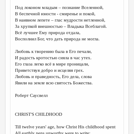
Под локоном младым – познание Вселенной,
ДАЙДЖЕСТ
В беспечной юности - смиренье и покой,
ПРОИЗВЕДЕНИЯ
В наивном лепете – глас мудрости нетленной,
За хрупкой внешностью – Владыка Всеблагой.
ПЕРЕВОДЫ
Всё лучшее Ему природа отдала,
Восполнил Бог, что дать природа не могла.
КОНКУРСЫ
ДЕТСКАЯ КОМНАТА
Любовь к творению была в Его печали,
И радость кротостью сияла в час утех.
КНИЖНАЯ ПОЛКА
Его глаза легко всё в мире проницали,
Приветствуя добро и исцеляя грех.
ОБЗОР ЛИТЕРАТУРЫ
Любовь и праведность, Его дела, слова
СТРАНИЦЫ ПАМЯТИ
Явили на земле всю святость Божества.
ОБЪЯВЛЕНИЯ
Роберт Саусвелл
КОЛОНКА РЕДАКТОРА
CHRIST'S CHILDHOOD
РЕДКОЛЛЕГИЯ
ОТ РЕДАКЦИИ
Till twelve years' age, how Christ His childhood spent
All earthly pens unworthy were to write;