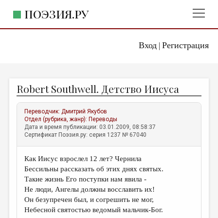
ПОЭЗИЯ.РУ
Вход
Регистрация
ГЛАВНОЕ МЕНЮ
|
ПОЭЗИЯ.РУ
ИЗДАТЕЛЬСТВО
Robert Southwell. Детство Иисуса
ЖАНРЫ
АВТОРЫ
Переводчик:
Дмитрий Якубов
Отдел (рубрика, жанр):
Переводы
КОММЕНТАРИИ
Дата и время публикации: 03.01.2009, 08:58:37
Сертификат Поэзия.ру: серия 1237 № 67040
ЛИТСАЛОН
Как Иисус взрослел 12 лет? Чернила
НОВОСТИ
Бессильны рассказать об этих днях святых.
ПРАВИЛА САЙТА
Такие жизнь Его поступки нам явила -
Не люди, Ангелы должны восславить их!
Он безупречен был, и согрешить не мог,
ОТДЕЛЫ И РУБРИКИ
Небесной святостью ведомый мальчик-Бог.
ИЗБРАННОЕ