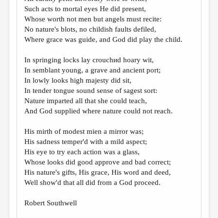
МАЛАЯ ПРОЗА
Such acts to mortal eyes He did present,
Whose worth not men but angels must recite:
ЭССЕИСТИКА
No nature's blots, no childish faults defiled,
ЛИТЕРАТУРОВЕДЕНИЕ
Where grace was guide, and God did play the child.
КУЛЬТУРОВЕДЕНИЕ
In springing locks lay crouchиd hoary wit,
In semblant young, a grave and ancient port;
ПУБЛИЦИСТИКА
In lowly looks high majesty did sit,
РЕЦЕНЗИРОВАНИЕ
In tender tongue sound sense of sagest sort:
Nature imparted all that she could teach,
ЦИКЛЫ ПУБЛИКАЦИЙ
And God supplied where nature could not reach.
ТРЕДИАКОВСКИЙ
His mirth of modest mien a mirror was;
МЕДИА
His sadness temper'd with a mild aspect;
His eye to try each action was a glass,
ВКОНТАКТЕ
Whose looks did good approve and bad correct;
His nature's gifts, His grace, His word and deed,
Well show'd that all did from a God proceed.
Robert Southwell