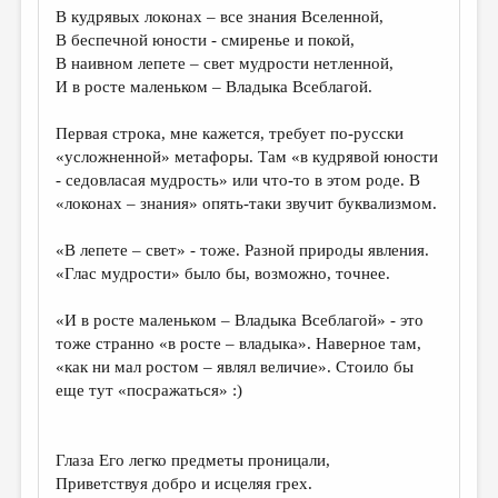
В кудрявых локонах – все знания Вселенной,
В беспечной юности - смиренье и покой,
В наивном лепете – свет мудрости нетленной,
И в росте маленьком – Владыка Всеблагой.
Первая строка, мне кажется, требует по-русски
«усложненной» метафоры. Там «в кудрявой юности
- седовласая мудрость» или что-то в этом роде. В
«локонах – знания» опять-таки звучит буквализмом.
«В лепете – свет» - тоже. Разной природы явления.
«Глас мудрости» было бы, возможно, точнее.
«И в росте маленьком – Владыка Всеблагой» - это
тоже странно «в росте – владыка». Наверное там,
«как ни мал ростом – являл величие». Стоило бы
еще тут «посражаться» :)
Глаза Его легко предметы проницали,
Приветствуя добро и исцеляя грех.