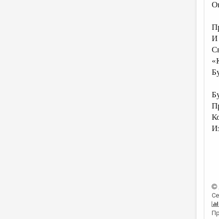
О
П
И
С
«
Б
Б
П
К
И
Се
Пр