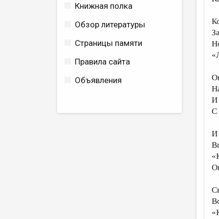
Книжная полка
К
Обзор литературы
З
Страницы памяти
Н
«
Правила сайта
О
Объявления
На
И
С
И
В
«
О
С
В
«