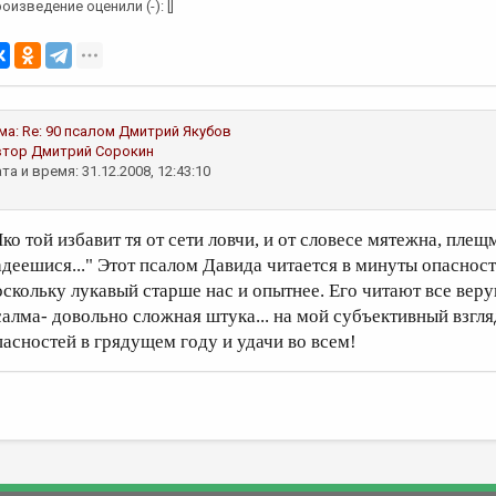
оизведение оценили (-): []
ма:
Re: 90 псалом
Дмитрий Якубов
втор
Дмитрий Сорокин
та и время: 31.12.2008, 12:43:10
Яко той избавит тя от сети ловчи, и от словесе мятежна, плещ
адеешися..." Этот псалом Давида читается в минуты опасност
оскольку лукавый старше нас и опытнее. Его читают все вер
салма- довольно сложная штука... на мой субъективный взгл
пасностей в грядущем году и удачи во всем!