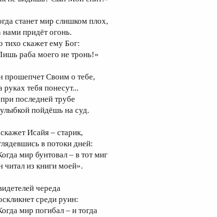
огда станет мир слишком плох,
а нами придёт огонь.
о тихо скажет ему Бог:
Лишь раба моего не тронь!»
н прошепчет Своим о тебе,
 руках тебя понесут...
 при последней трубе
 улыбкой пойдёшь на суд.
 скажет Исайя – старик,
глядевшись в потоки дней:
Когда мир бунтовал – в тот миг
н читал из книги моей».
видетелей череда
оскликнет среди руин:
Когда мир погибал – и тогда