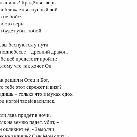
лышишь? Крадётся зверь.
риближается гнусный вой.
о не бойся.
росто верь:
н будет убит тобой.
ьвы беснуются у пути,
 поднебесье – древний дракон.
ебе всё предстоит пройти:
отому что так хочет Он.
ак решил и Отец и Бог.
о тебе этот скрежет и визг?
идишь – только что в муках сдох
од ногой твоей василиск.
сли язва придёт в ночи,
як на землю падёт, убит, –
н окликнет её: «Замолчи!
ак не видишь? Сын Мой спит!»