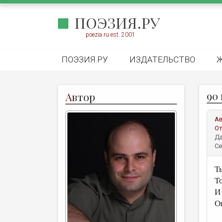
ПОЭЗИЯ.РУ
poezia.ru est. 2001
ПОЭЗИЯ.РУ
ИЗДАТЕЛЬСТВО
90
А
втор
А
От
Да
Се
Т
Т
И
О