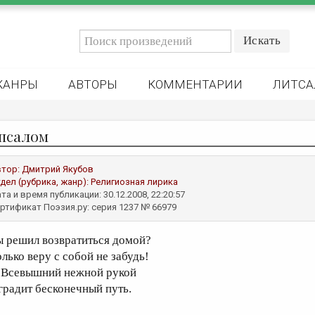
ЖАНРЫ
АВТОРЫ
КОММЕНТАРИИ
ЛИТСА
 псалом
втор:
Дмитрий Якубов
дел (рубрика, жанр):
Религиозная лирика
та и время публикации: 30.12.2008, 22:20:57
ртификат Поэзия.ру: серия 1237 № 66979
ы решил возвратиться домой?
олько веру с собой не забудь!
 Всевышний нежной рукой
градит бесконечный путь.