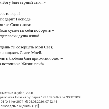
н Богу был верный сын...»
росто верь!
 подарит Господь
вятые Свои слова:
Коль сумел ты себя побороть –
удет ввеки душа жива!
удешь ты созерцать Мой Свет,
ричащаясь Славе Моей.
оль в Любовь был при жизни одет –
з источника Жизни пей!»
Дмитрий Якубов
, 2008
ртификат Поэзия.ру: серия 1237 № 66979 от 30.12.2008
0 |
1 |
2874 |
08.08.2026. 07:52:44
оизведение оценили (+): []