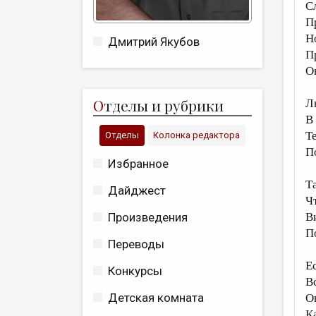
С
П
Н
Дмитрий Якубов
П
О
О
тделы и рубрики
Л
В
Т
Отделы
Колонка редактора
П
Избранное
Т
Дайджест
Чт
Произведения
В
П
Переводы
Е
Конкурсы
Вс
Детская комната
О
К