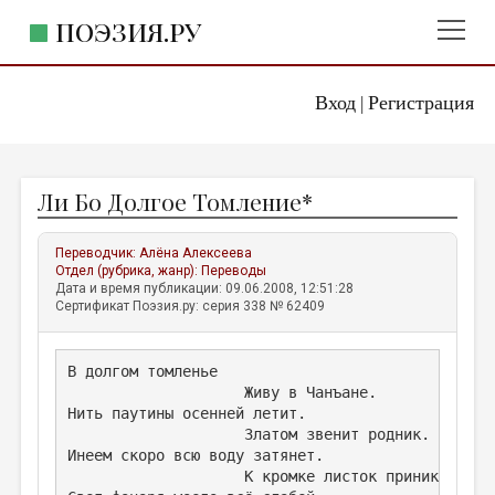
ПОЭЗИЯ.РУ
Вход
Регистрация
ГЛАВНОЕ МЕНЮ
|
ПОЭЗИЯ.РУ
ИЗДАТЕЛЬСТВО
Ли Бо Долгое Томление*
ЖАНРЫ
АВТОРЫ
Переводчик:
Алёна Алексеева
Отдел (рубрика, жанр):
Переводы
КОММЕНТАРИИ
Дата и время публикации: 09.06.2008, 12:51:28
Сертификат Поэзия.ру: серия 338 № 62409
ЛИТСАЛОН
НОВОСТИ
В долгом томленье
                    Живу в Чанъане.
ПРАВИЛА САЙТА
Нить паутины осенней летит.
                    Златом звенит родник.
ОТДЕЛЫ И РУБРИКИ
Инеем скоро всю воду затянет.
                    К кромке листок приник.
ИЗБРАННОЕ