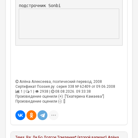
Алёна Алексеева
, поэтический перевод, 2008
Сертификат Поэзия.ру: серия 338 № 62409 от 09.06.2008
1 |
1 |
2938 |
08.08.2026. 09:33:38
Произведение оценили (+): ["Екатерина Камаева"]
Произведение оценили (-): []
Тема:
Re: Ли Бо Долгое Томление* (второй вариант)
Алёна