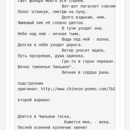
Свет фонаря моего всё слабей.
                   Вот-вот погаснет совсем.
ДАЙДЖЕСТ
Полог откинув, смотрю на луну.
                   Долго вздыхаю, нем.
ПРОИЗВЕДЕНИЯ
Яшмовый лик её словно цветок.
                   В тучи уходит она.
ПЕРЕВОДЫ
Небо над нею - ночная тьма.
КОНКУРСЫ
                   Воды под ней - волна.
Долгая в небо уходит дорога.
ДЕТСКАЯ КОМНАТА
                   Ветер уносит вдаль.
Путь прозревая, душа одинока.
КНИЖНАЯ ПОЛКА
                   Где-то в горах перевал...
Вечно томленье Чанъаня*. 
ОБЗОР ЛИТЕРАТУРЫ
                   Вечная в сердце рана.
СТРАНИЦЫ ПАМЯТИ
подстрочник
оригинал: http://www.chinese-poems.com/lb20.html
ОБЪЯВЛЕНИЯ
второй вариант
КОЛОНКА РЕДАКТОРА
РЕДКОЛЛЕГИЯ
Длится в Чанъани тоска, 
ОТ РЕДАКЦИИ
                    Кажется мне, - века. 
Песней осенней кузнечик звенит 