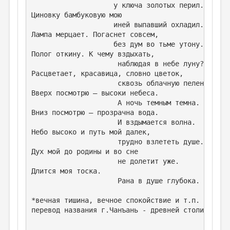
МАЛАЯ ПРОЗА
                    у ключа золотых перил. 
Циновку бамбуковую мою 
ЭССЕИСТИКА
                    иней выпавший охладил. 
Лампа мерцает. Погаснет совсем, 
ЛИТЕРАТУРОВЕДЕНИЕ
                    без дум во тьме утону. 
Полог откину. К чему вздыхать, 
КУЛЬТУРОВЕДЕНИЕ
                     наблюдая в небе луну? 
Расцветает, красавица, словно цветок, 
ПУБЛИЦИСТИКА
                     сквозь облачную пелену. 
РЕЦЕНЗИРОВАНИЕ
Вверх посмотрю – высоки небеса. 
                     А ночь темным темна. 
ЦИКЛЫ ПУБЛИКАЦИЙ
Вниз посмотрю – прозрачна вода. 
                     И вздымается волна. 
ТРЕДИАКОВСКИЙ
Небо высоко и путь мой далек, 
                     трудно взлететь душе. 
МЕДИА
Дух мой до родины и во сне 
                     не долетит уже. 
ВКОНТАКТЕ
Длится моя тоска. 
                     Рана в душе глубока. 
*вечная тишина, вечное спокойствие и т.п. - букв
перевод названия г.Чанъань - древней столицы Кит