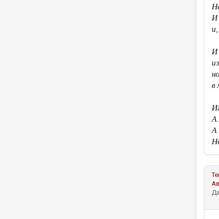
Н
И
и
И
и
н
в
И
А
А
Н
Те
А
Да