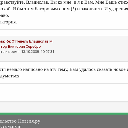
дравствуйте, Владислав. Вы ко мне, и я к Вам. Мне Ваше сти
лохой. Я бы этим багоровым сном (!) и закончила. И ударения
раво.
иктория.
ма:
Re: Оттепель
Владислав М.
втор
Виктория Серебро
та и время: 13.10.2008, 10:07:31
отя немало написано на эту тему, Вам удалось сказать новое
адуматься.
ельство Поэзия.ру
12) 679-07-70