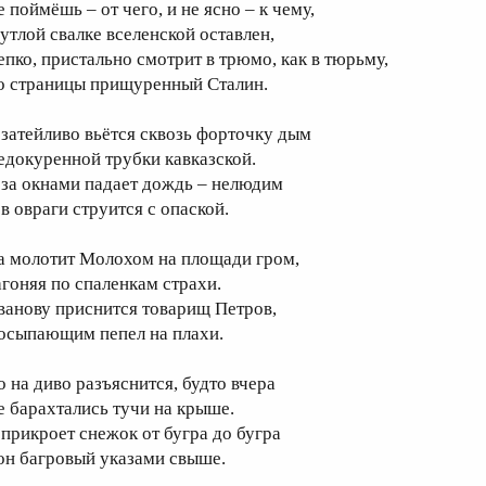
 поймёшь – от чего, и не ясно – к чему,
 утлой свалке вселенской оставлен,
епко, пристально смотрит в трюмо, как в тюрьму,
о страницы прищуренный Сталин.
 затейливо вьётся сквозь форточку дым
едокуренной трубки кавказcкой.
 за окнами падает дождь – нелюдим
 в овраги струится с опаской.
а молотит Молохом на площади гром,
агоняя по спаленкам страхи.
ванову приснится товарищ Петров,
осыпающим пепел на плахи.
о на диво разъяснится, будто вчера
е барахтались тучи на крыше.
 прикроет снежок от бугра до бугра
он багровый указами свыше.