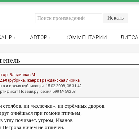
ЖАНРЫ
АВТОРЫ
КОММЕНТАРИИ
ЛИТСА
тепель
втор:
Владислав М.
дел (рубрика, жанр):
Гражданская лирика
та и время публикации: 15.02.2008, 08:31:42
ртификат Поэзия.ру: серия 599 № 59253
и столбов, ни «колючки», ни стрёмных дворов.
друг очнёшься при гомоне птичьем,
 в углу почивает, угрюм, Иванов
т Петрова ничем не отличен.