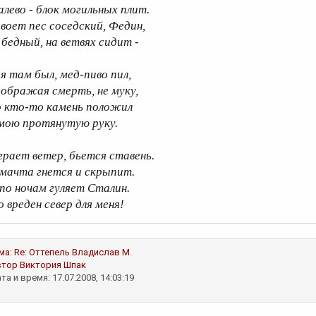
алево - блок могильных плит.
 воет пес соседский, Федин,
, бедный, на ветвях сидит -
 я там был, мед-пиво пил,
зображая смерть, не муку,
о кто-то камень положил
 мою протянутую руку.
грает ветер, бьется ставень.
 мачта гнется и скрыпит.
 по ночам гуляет Сталин.
о вреден север для меня!
ма:
Re: Оттепель
Владислав М.
втор
Виктория Шпак
та и время: 17.07.2008, 14:03:19