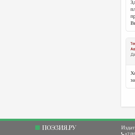
З
п
п
В
Те
А
Да
Х
з
ПОЭЗИЯ.РУ
Издат
+7 (8