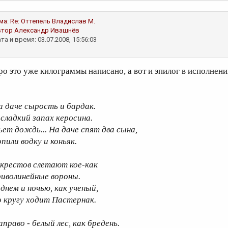
ма:
Re: Оттепель
Владислав М.
втор
Александр Ивашнёв
та и время: 03.07.2008, 15:56:03
ро это уже килограммы написано, а вот и эпилог в исполнен
.
а даче сырость и бардак.
 сладкий запах керосина.
ьет дождь... На даче спят два сына,
опили водку и коньяк.
 крестов слетают кое-как
риволинейные вороны.
 днем и ночью, как ученый,
о кругу ходит Пастернак.
аправо - белый лес, как бредень.