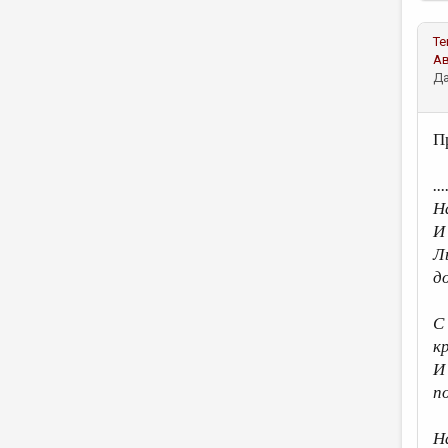
Те
А
Да
П
...
Н
И
Л
д
С
к
И
п
Н