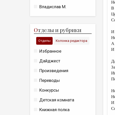
Не
Владислав М.
В
Ц
С
О
тделы и рубрики
И
Н
Отделы
Колонка редактора
А
И
Избранное
Дайджест
Д
З
Произведения
И
П
Переводы
Конкурсы
Н
Н
Детская комната
И
С
Книжная полка