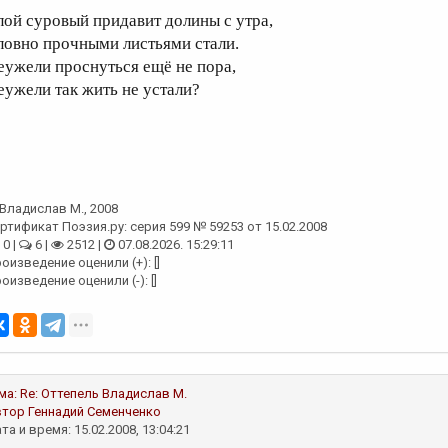
лой суровый придавит долины с утра,
ловно прочными листьями стали.
еужели проснуться ещё не пора,
еужели так жить не устали?
Владислав М.
, 2008
ртификат Поэзия.ру: серия 599 № 59253 от 15.02.2008
0 |
6 |
2512 |
07.08.2026. 15:29:11
оизведение оценили (+): []
оизведение оценили (-): []
ма:
Re: Оттепель
Владислав М.
втор
Геннадий Семенченко
та и время: 15.02.2008, 13:04:21