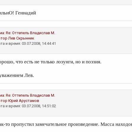
ильнО! Геннадий
ма:
Re: Оттепель
Владислав М.
втор
Лев Скрынник
та и время: 03.07.2008, 14:44:41
рошо, что есть не только лозунги, но и поэзия.
 уважением Лев.
ма:
Re: Оттепель
Владислав М.
втор
Юрий Арустамов
та и время: 03.07.2008, 14:51:02
ак-то пропустил замечательное произведение. Масса находок