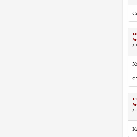
С
Те
А
Да
Хо
с
Те
А
Да
К