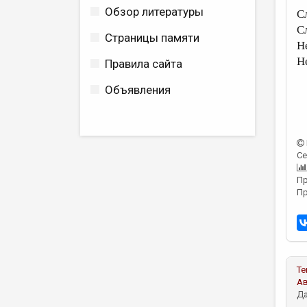
Обзор литературы
С
С
Страницы памяти
Н
Н
Правила сайта
Объявления
Се
Пр
Пр
Те
А
Да