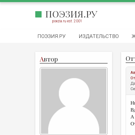
ПОЭЗИЯ.РУ
poezia.ru est. 2001
ПОЭЗИЯ.РУ
ИЗДАТЕЛЬСТВО
От
А
втор
А
От
Да
Се
Н
В
А
О