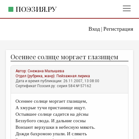
ПОЭЗИЯ.РУ
Вход
Регистрация
ГЛАВНОЕ МЕНЮ
|
ПОЭЗИЯ.РУ
ИЗДАТЕЛЬСТВО
Осеннее солнце моргает глазищем
ЖАНРЫ
АВТОРЫ
Автор:
Снежана Малышева
Отдел (рубрика, жанр):
Пейзажная лирика
КОММЕНТАРИИ
Дата и время публикации: 26.11.2007, 13:08:00
Сертификат Поэзия.ру: серия 584 № 57162
ЛИТСАЛОН
Осеннее солнце моргает глазищем,
НОВОСТИ
А хмурые тучи пристанище ищут.
ПРАВИЛА САЙТА
Остывшее солнце садится на дёсны
Беззубого свода. И дальние сосны
Вонзают верхушки в небесную мякоть.
ОТДЕЛЫ И РУБРИКИ
Дожди бахромою упали. И слякоть
ИЗБРАННОЕ