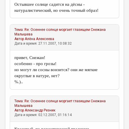
МАЛАЯ ПРОЗА
Остывшее солнце садится на дёсны -
натуралистический, но очень точный образ!
ЭССЕИСТИКА
ЛИТЕРАТУРОВЕДЕНИЕ
Тема:
Re: Осеннее солнце моргает глазищем
Снежана
КУЛЬТУРОВЕДЕНИЕ
Малышева
Автор
Алёна Алексеева
ПУБЛИЦИСТИКА
Дата и время: 27.11.2007, 10:08:32
РЕЦЕНЗИРОВАНИЕ
привет, Снежан!
ЦИКЛЫ ПУБЛИКАЦИЙ
особенно - про грозы!
но могут ли сосны вонзится? они же мягкие
ТРЕДИАКОВСКИЙ
округлые в натуре, нет?
%.)..
МЕДИА
ВКОНТАКТЕ
Тема:
Re: Осеннее солнце моргает глазищем
Снежана
Малышева
Автор
Александр Резник
Дата и время: 02.12.2007, 01:16:14