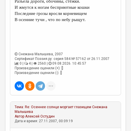
Разъела дороги, обочины, стёжки.
И жмутся к ногам бесприютные кошки
ДАЙДЖЕСТ
Последние грозы вросли корневищем
ПРОИЗВЕДЕНИЯ
В осенние тучи , что по небу рыщут.
ПЕРЕВОДЫ
КОНКУРСЫ
ДЕТСКАЯ КОМНАТА
Снежана Малышева
, 2007
Сертификат Поэзия.ру: серия 584 № 57162 от 26.11.2007
КНИЖНАЯ ПОЛКА
0 |
4 |
2560 |
09.08.2026. 10:45:57
Произведение оценили (+): []
ОБЗОР ЛИТЕРАТУРЫ
Произведение оценили (-): []
СТРАНИЦЫ ПАМЯТИ
ОБЪЯВЛЕНИЯ
КОЛОНКА РЕДАКТОРА
Тема:
Re: Осеннее солнце моргает глазищем
Снежана
РЕДКОЛЛЕГИЯ
Малышева
Автор
Алексей Остудин
Дата и время: 27.11.2007, 00:09:19
ОТ РЕДАКЦИИ