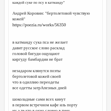
каждой суке по псу в катманду"
ДАЙДЖЕСТ
Андрей Коровин: "бертолетовой чувствую
ПРОИЗВЕДЕНИЯ
кожей"
ПЕРЕВОДЫ
https://poezia.ru/works/56350
КОНКУРСЫ
ДЕТСКАЯ КОМНАТА
в катманду сука пса не желает
давит русское слово расклад
КНИЖНАЯ ПОЛКА
головой бигуди ощущают
ОБЗОР ЛИТЕРАТУРЫ
киргуду бамбардии не брат
СТРАНИЦЫ ПАМЯТИ
незадаром клянутся поэты
бертолетовой кожей своей
ОБЪЯВЛЕНИЯ
что в одиллию переодеты
все одетты затрАпезных дней
КОЛОНКА РЕДАКТОРА
РЕДКОЛЛЕГИЯ
шоколадные сами всех кинут
ОТ РЕДАКЦИИ
в первом встречном кафе иль порту
ну а те кто в окно словно в тину