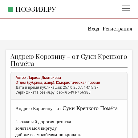
ПОЭЗИЯ.РУ
Вход
Регистрация
ГЛАВНОЕ МЕНЮ
|
ПОЭЗИЯ.РУ
ИЗДАТЕЛЬСТВО
Андрею Коровину - от Суки Крепкого
ЖАНРЫ
Помёта
АВТОРЫ
Автор:
Лариса Дмитриева
КОММЕНТАРИИ
Отдел (рубрика, жанр):
Юмористическая поэзия
Дата и время публикации: 25.10.2007, 14:15:37
ЛИТСАЛОН
Сертификат Поэзия.ру: серия 549 № 56380
НОВОСТИ
Суки Крепкого Помёта
Андрею Коровину - от
ПРАВИЛА САЙТА
"...зажигай дорогая цитатка
ОТДЕЛЫ И РУБРИКИ
золотая моя киргуду
дай же всем кобелям по кроватке
ИЗБРАННОЕ