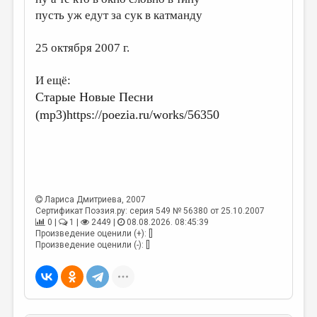
МАЛАЯ ПРОЗА
пусть уж едут за сук в катманду
ЭССЕИСТИКА
25 октября 2007 г.
ЛИТЕРАТУРОВЕДЕНИЕ
КУЛЬТУРОВЕДЕНИЕ
И ещё:
Старые Новые Песни
ПУБЛИЦИСТИКА
(mp3)https://poezia.ru/works/56350
РЕЦЕНЗИРОВАНИЕ
ЦИКЛЫ ПУБЛИКАЦИЙ
ТРЕДИАКОВСКИЙ
Лариса Дмитриева
, 2007
МЕДИА
Сертификат Поэзия.ру: серия 549 № 56380 от 25.10.2007
0 |
1 |
2449 |
08.08.2026. 08:45:39
ВКОНТАКТЕ
Произведение оценили (+): []
Произведение оценили (-): []