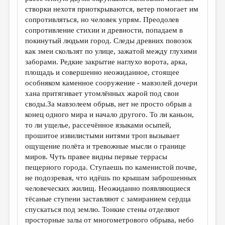
МАЛАЯ ПРОЗА
створки нехотя приоткрываются, ветер помогает им
сопротивляться, но человек упрям. Преодолев
ЭССЕИСТИКА
сопротивление стихии и древности, попадаем в
ЛИТЕРАТУРОВЕДЕНИЕ
покинутый людьми город. Следы древних повозок
как змеи скользят по улице, зажатой между глухими
КУЛЬТУРОВЕДЕНИЕ
заборами. Редкие закрытие наглухо ворота, арка,
площадь и совершенно неожиданное, стоящее
ПУБЛИЦИСТИКА
особняком каменное сооружение - мавзолей дочери
РЕЦЕНЗИРОВАНИЕ
хана притягивает утомлённых жарой под свои
своды.За мавзолеем обрыв, нет не просто обрыв а
ЦИКЛЫ ПУБЛИКАЦИЙ
конец одного мира и начало другого. То ли каньон,
то ли ущелье, рассечённое языками осыпей,
ТРЕДИАКОВСКИЙ
прошитое извилистыми нитями троп вызывает
МЕДИА
ощущение полёта и тревожные мысли о границе
миров. Чуть правее видны первые террасы
ВКОНТАКТЕ
пещерного города. Ступаешь по каменистой почве,
не подозревая, что идёшь по крышам заброшенных
человеческих жилищ. Неожиданно появляющиеся
тёсаные ступени заставляют с замиранием сердца
спускаться под землю. Тонкие стены отделяют
просторные залы от многометрового обрыва, небо