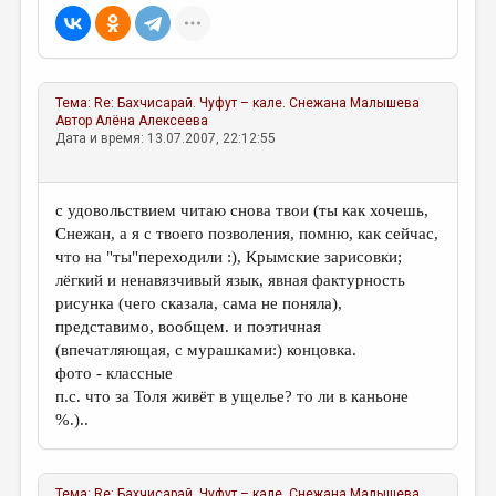
Тема:
Re: Бахчисарай. Чуфут – кале.
Снежана Малышева
Автор
Алёна Алексеева
Дата и время: 13.07.2007, 22:12:55
с удовольствием читаю снова твои (ты как хочешь,
Снежан, а я с твоего позволения, помню, как сейчас,
что на "ты"переходили :), Крымские зарисовки;
лёгкий и ненавязчивый язык, явная фактурность
рисунка (чего сказала, сама не поняла),
представимо, вообщем. и поэтичная
(впечатляющая, с мурашками:) концовка.
фото - классные
п.с. что за Толя живёт в ущелье? то ли в каньоне
%.)..
Тема:
Re: Бахчисарай. Чуфут – кале.
Снежана Малышева