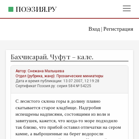
ПОЭЗИЯ.РУ
Вход
Регистрация
ГЛАВНОЕ МЕНЮ
|
ПОЭЗИЯ.РУ
ИЗДАТЕЛЬСТВО
Бахчисарай. Чуфут – кале.
ЖАНРЫ
АВТОРЫ
Автор:
Снежана Малышева
Отдел (рубрика, жанр):
Прозаические миниатюры
КОММЕНТАРИИ
Дата и время публикации: 13.07.2007, 12:19:28
Сертификат Поэзия.ру: серия 584 № 54225
ЛИТСАЛОН
С лесистого склона горы в долину плавно
НОВОСТИ
скатывается старое кладбище. Надгробия
ПРАВИЛА САЙТА
испещрены надписями, состоящими из волн и
завитушек, кажется, что когда-то море подходило
так близко, что прибой оставил отпечатки на сером
ОТДЕЛЫ И РУБРИКИ
камне, а выброшенные на берег водоросли
ИЗБРАННОЕ