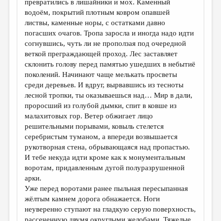
превратились в лишайники и мох. Каменный
водоём, покрытий плотным ковром опавшей
ДАЙДЖЕСТ
листвы, каменные норы, с остатками давно
ПРОИЗВЕДЕНИЯ
погасших очагов. Тропа заросла и иногда надо идти
согнувшись, чуть ли не проползая под очередной
ПЕРЕВОДЫ
веткой преграждающей проход. Лес заставляет
склонить голову перед памятью ушедших в небытиё
КОНКУРСЫ
поколений. Начинают чаще мелькать просветы
ДЕТСКАЯ КОМНАТА
среди деревьев. И вдруг, вырвавшись из тесноты
лесной тропки, ты оказываешься над… Мир в дали,
КНИЖНАЯ ПОЛКА
проросший из голубой дымки, спит в ковше из
малахитовых гор. Ветер обжигает лицо
ОБЗОР ЛИТЕРАТУРЫ
решительными порывами, ковыль стелется
СТРАНИЦЫ ПАМЯТИ
серебристым туманом, а впереди возвышается
рукотворная стена, обрывающаяся над пропастью.
ОБЪЯВЛЕНИЯ
И тебе некуда идти кроме как к монументальным
воротам, придавленным дугой полуразрушенной
КОЛОНКА РЕДАКТОРА
арки.
Уже перед воротами ранее пыльная пересыпанная
РЕДКОЛЛЕГИЯ
жёлтым камнем дорога обнажается. Ноги
ОТ РЕДАКЦИИ
неуверенно ступают на гладкую серую поверхность,
рассеченную двумя округлыми желобами. Тяжелые