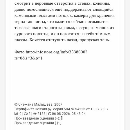
смотрит в неровные отверстия в стенах, колонны,
давно покосившиеся ещё поддерживают слоящийся
каменными пластами потолок, камеры для хранения
зерна так чисты, что кажется сейчас послышатся
тяжёлые шаги старого караима, несущего мешок из
сурового полотна, и он покосится на тебя тёмным
глазом. Хочется отступить назад, пропуская тень.
Фото http://infostore.org/info/3538600?
rs=0&s=3&p=1
Снежана Малышева
, 2007
Сертификат Поэзия.ру: серия 584 № 54225 от 13.07.2007
0 |
2 |
2156 |
06.08.2026. 08:43:04
Произведение оценили (+): []
Произведение оценили (-): []