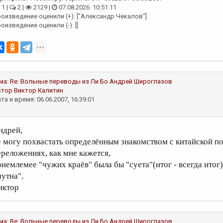
1 |
2 |
2129 |
07.08.2026. 10:51:11
оизведение оценили (+): ["Александр Чекалов"]
оизведение оценили (-): []
ма:
Re: Вольные переводы из Ли Бо
Андрей Широглазов
втор
Виктор Калитин
та и время: 06.06.2007, 16:39:01
ндрей,
е могу похвастать определённым знакомством с китайской п
ереложениях, как мне кажется,
риемлемее "чужих краёв" была бы "суета"(итог - всегда итог)
мутна".
иктор
ма:
Re: Вольные переводы из Ли Бо
Андрей Широглазов