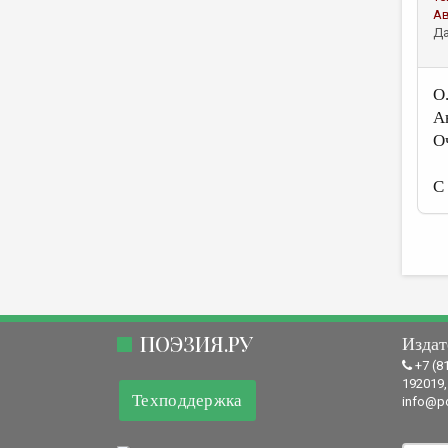
А
Да
О
А
О
С
ПОЭЗИЯ.РУ
Издат
+7 (8
192019,
Техподдержка
info@po