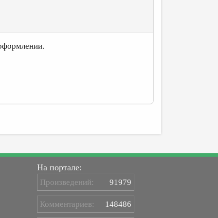
 оформлении.
На портале:
Произведений:
91979
Комментариев:
148486