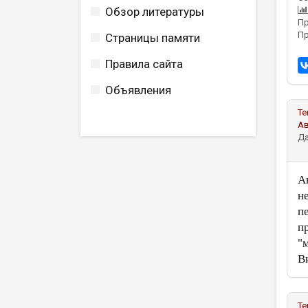
Обзор литературы
Пр
Пр
Страницы памяти
Правила сайта
Объявления
Те
А
Да
А
н
п
п
"
В
Те