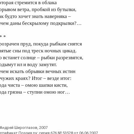
оторая стремится в облака
орывом ветра, пробкой из бутылки,
ак будто хочет знать наверняка –
ачем даны бескрылому подкрылки?…
* *
розрачен пруд, покуда рыбкам снятся
вятые сны под треск ночных цикад.
о встанет солнце – рыбки разрезвятся,
одымут ил и воду замутят.
ачем искать обрывки вечных истин
 чужих краях? Итог – везде итог:
ода чиста – омою шапки кисти,
ода грязна – ступни омою ног…
Андрей Широглазов
, 2007
ртификат Поэзия.ру: серия 676 № 53528 от 06.06.2007