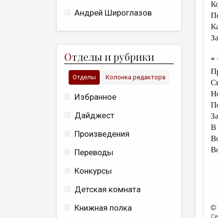
К
Андрей Широглазов
П
К
З
О
тделы и рубрики
* 
П
Отделы
Колонка редактора
С
Н
Избранное
П
Дайджест
З
В
Произведения
В
В
Переводы
Конкурсы
Детская комната
Книжная полка
Се