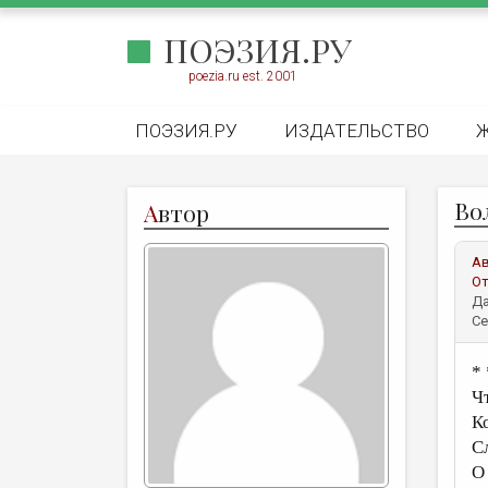
ПОЭЗИЯ.РУ
poezia.ru est. 2001
ПОЭЗИЯ.РУ
ИЗДАТЕЛЬСТВО
Во
А
втор
А
От
Да
Се
* 
Ч
К
С
О