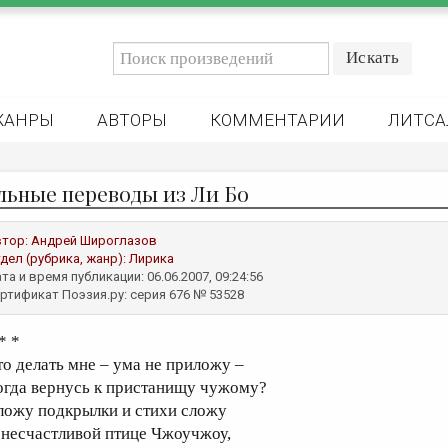
ЖАНРЫ
АВТОРЫ
КОММЕНТАРИИ
ЛИТСА
льные переводы из Ли Бо
втор:
Андрей Широглазов
дел (рубрика, жанр):
Лирика
та и время публикации: 06.06.2007, 09:24:56
ртификат Поэзия.ру: серия 676 № 53528
* *
то делать мне – ума не приложу –
огда вернусь к пристанищу чужому?
ложу подкрылки и стихи сложу
 несчастливой птице Чжоучжоу,