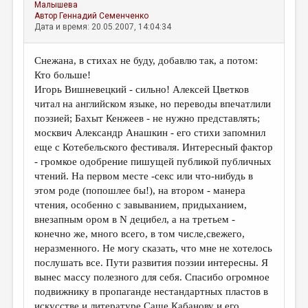
Малышева
Автор
Геннадий Семенченко
Дата и время: 20.05.2007, 14:04:34
Снежана, в стихах не буду, добавлю так, а потом:
Кто больше!
Игорь Вишневецкий - сильно! Алексей Цветков
читал на английском языке, но переводы впечатлили
поэзией; Бахыт Кенжеев - не нужно представлять;
москвич Александр Анашкин - его стихи запомнил
еще с Котебельского фестиваля. Интересный фактор
- громкое одобрение пишущей публикой публичных
чтений. На первом месте -секс или что-нибудь в
этом роде (попошлее бы!), на втором - манера
чтения, особенно с завыванием, придыханием,
внезапным ором в N децибел, а на третьем -
конечно же, много всего, в том числе,свежего,
неразменного. Не могу сказать, что мне не хотелось
послушать все. Пути развития поэзии интересны. Я
вынес массу полезного для себя. Спасибо огромное
подвижнику в пропаганде нестандартных пластов в
искусстве и литературе Саше Кабанову и его