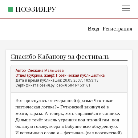
ПОЭЗИЯ.РУ
Вход
Регистрация
ГЛАВНОЕ МЕНЮ
|
ПОЭЗИЯ.РУ
ИЗДАТЕЛЬСТВО
Спасибо Кабанову за фестиваль
ЖАНРЫ
АВТОРЫ
Автор:
Снежана Малышева
Отдел (рубрика, жанр):
Поэтическая публицистика
КОММЕНТАРИИ
Дата и время публикации: 20.05.2007, 10:53:18
Сертификат Поэзия.ру: серия 584 № 53161
ЛИТСАЛОН
Вот проснулась от вчерашней фразы:«Что такое
НОВОСТИ
поэтическая логика?» Гутковский закинул её в
ПРАВИЛА САЙТА
мозги, зараза. А теперь, хоть справляйся в соннике.
Дальше течёт мысль утренняя под птичий гам, под
больную голову, вчера в Бабуине всю обкуренную.
ОТДЕЛЫ И РУБРИКИ
И вспоминаю слово я – фестиваль (вал поэтический)
ИЗБРАННОЕ