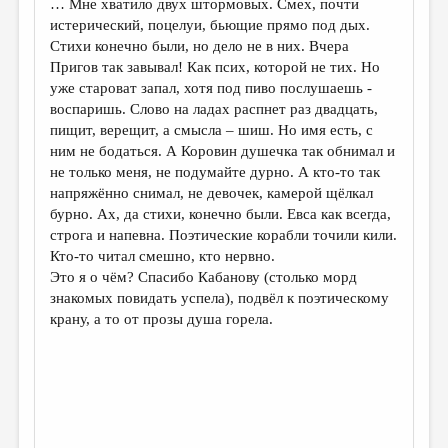
… Мне хватило двух штормовых. Смех, почти
истерический, поцелуи, бьющие прямо под дых.
ДАЙДЖЕСТ
Стихи конечно были, но дело не в них. Вчера
ПРОИЗВЕДЕНИЯ
Пригов так завывал! Как псих, которой не тих. Но
уже староват запал, хотя под пиво послушаешь -
ПЕРЕВОДЫ
воспаришь. Слово на ладах распнет раз двадцать,
пищит, верещит, а смысла – шиш. Но имя есть, с
КОНКУРСЫ
ним не бодаться. А Коровин душечка так обнимал и
ДЕТСКАЯ КОМНАТА
не только меня, не подумайте дурно. А кто-то так
напряжённо снимал, не девочек, камерой щёлкал
КНИЖНАЯ ПОЛКА
бурно. Ах, да стихи, конечно были. Евса как всегда,
строга и напевна. Поэтические корабли точили кили.
ОБЗОР ЛИТЕРАТУРЫ
Кто-то читал смешно, кто нервно.
СТРАНИЦЫ ПАМЯТИ
Это я о чём? Спасибо Кабанову (столько морд
знакомых повидать успела), подвёл к поэтическому
ОБЪЯВЛЕНИЯ
крану, а то от прозы душа горела.
КОЛОНКА РЕДАКТОРА
РЕДКОЛЛЕГИЯ
ОТ РЕДАКЦИИ