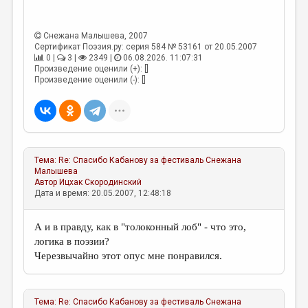
МАЛАЯ ПРОЗА
ЭССЕИСТИКА
Снежана Малышева
, 2007
Сертификат Поэзия.ру: серия 584 № 53161 от 20.05.2007
ЛИТЕРАТУРОВЕДЕНИЕ
0 |
3 |
2349 |
06.08.2026. 11:07:31
Произведение оценили (+): []
КУЛЬТУРОВЕДЕНИЕ
Произведение оценили (-): []
ПУБЛИЦИСТИКА
РЕЦЕНЗИРОВАНИЕ
ЦИКЛЫ ПУБЛИКАЦИЙ
Тема:
Re: Спасибо Кабанову за фестиваль
Снежана
ТРЕДИАКОВСКИЙ
Малышева
Автор
Ицхак Скородинский
Дата и время: 20.05.2007, 12:48:18
МЕДИА
ВКОНТАКТЕ
А и в правду, как в "толоконный лоб" - что это,
логика в поэзии?
Черезвычайно этот опус мне понравился.
Тема:
Re: Спасибо Кабанову за фестиваль
Снежана