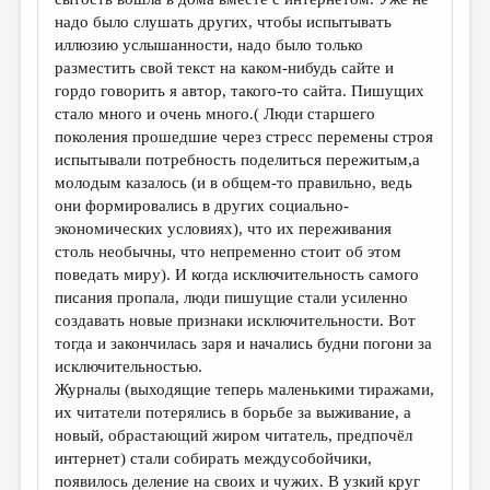
МАЛАЯ ПРОЗА
надо было слушать других, чтобы испытывать
ЭССЕИСТИКА
иллюзию услышанности, надо было только
разместить свой текст на каком-нибудь сайте и
ЛИТЕРАТУРОВЕДЕНИЕ
гордо говорить я автор, такого-то сайта. Пишущих
стало много и очень много.( Люди старшего
КУЛЬТУРОВЕДЕНИЕ
поколения прошедшие через стресс перемены строя
ПУБЛИЦИСТИКА
испытывали потребность поделиться пережитым,а
молодым казалось (и в общем-то правильно, ведь
РЕЦЕНЗИРОВАНИЕ
они формировались в других социально-
экономических условиях), что их переживания
ЦИКЛЫ ПУБЛИКАЦИЙ
столь необычны, что непременно стоит об этом
ТРЕДИАКОВСКИЙ
поведать миру). И когда исключительность самого
писания пропала, люди пишущие стали усиленно
МЕДИА
создавать новые признаки исключительности. Вот
тогда и закончилась заря и начались будни погони за
ВКОНТАКТЕ
исключительностью.
Журналы (выходящие теперь маленькими тиражами,
их читатели потерялись в борьбе за выживание, а
новый, обрастающий жиром читатель, предпочёл
интернет) стали собирать междусобойчики,
появилось деление на своих и чужих. В узкий круг