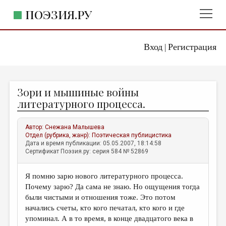
ПОЭЗИЯ.РУ
Вход
Регистрация
ГЛАВНОЕ МЕНЮ
|
ПОЭЗИЯ.РУ
ИЗДАТЕЛЬСТВО
Зори и мышиные войны
ЖАНРЫ
литературного процесса.
АВТОРЫ
Автор:
Снежана Малышева
КОММЕНТАРИИ
Отдел (рубрика, жанр):
Поэтическая публицистика
Дата и время публикации: 05.05.2007, 18:14:58
ЛИТСАЛОН
Сертификат Поэзия.ру: серия 584 № 52869
НОВОСТИ
Я помню зарю нового литературного процесса.
ПРАВИЛА САЙТА
Почему зарю? Да сама не знаю. Но ощущения тогда
были чистыми и отношения тоже. Это потом
ОТДЕЛЫ И РУБРИКИ
начались счеты, кто кого печатал, кто кого и где
упоминал. А в то время, в конце двадцатого века в
ИЗБРАННОЕ