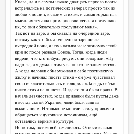
Киеве, да и в самом начале двадцать первого поэты
встречались на поэтических вечерах просто так из
ДАЙДЖЕСТ
любви к поэзии, к своим стихам, и самая корыстная
ПРОИЗВЕДЕНИЯ
мысль их звучала примерно так: «если я послушаю
их, то они обязательно послушают меня».
ПЕРЕВОДЫ
Так вот на заре, я бы сказала на очередной заре,
потому как это была очередная заря после
КОНКУРСЫ
очередной ночи, а ночь называлась: экономический
ДЕТСКАЯ КОМНАТА
кризис после развала Союза. Тогда, когда люди
видели, что кто-нибудь рисует, они говорили: «Ну
КНИЖНАЯ ПОЛКА
надо же, а я думал этим уже никто не занимается».
А когда человек обнаруживал в себе поэтическую
ОБЗОР ЛИТЕРАТУРЫ
жилку и начинал писать стихи - он уже чувствовал
СТРАНИЦЫ ПАМЯТИ
свою исключительность и говорил: «Да ведь сейчас
никто стихи не пишет». И где-то они были правы. В
ОБЪЯВЛЕНИЯ
начале девяностых, когда прилавки были пусты даже
в всегда сытой Украине, люди были заняты
КОЛОНКА РЕДАКТОРА
выживанием. И только не многие в силу привычки
РЕДКОЛЛЕГИЯ
обращаться к духовным источникам, ещё
оставались верными культуре.
ОТ РЕДАКЦИИ
Но потом, потом всё изменилось. Относительная
сытость вошла в дома вместе с интернетом. Уже не